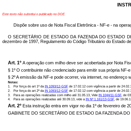
INSTR
Este texto não substitui o publicado no DOE.
Dispõe sobre uso de Nota Fiscal Eletrônica - NF-e - na opera
O SECRETÁRIO DE ESTADO DA FAZENDA DO ESTADO DE GOIÁS, n
dezembro de 1997, Regulamento do Código Tributário do Estado de 
Art. 1º
A operação com milho deve ser acobertada por Nota Fisca
§ 1º O contribuinte não credenciado para emitir sua própria NF-
§ 2º A emissão da NF-e pode ocorrer, via internet, no endereço
Notas:
1.
Por força do art 1º da
IN 1093/12-GSF
de 17.02.12 com vigência a partir de 24.02.
2.
Por força do art 2º da
IN 1093/12-GSF
de 17.02.12 com vigência a partir de 24.02.
3.
Para as operações realizadas com milho até 31.05.13, Vide
IN 1044/11-GSF
, de 03
4.
Para as operações realizadas até 30.09.13, vide a
IN Nº 1.161/13-GSF
, de 19.06.1
Art. 2º
Esta instrução entra em vigor no dia 1º de fevereiro de 2
GABINETE DO SECRETÁRIO DE ESTADO DA FAZENDA DO ESTAD