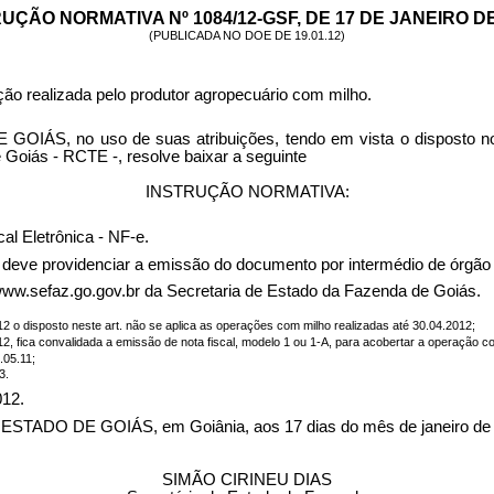
UÇÃO NORMATIVA Nº 1084/12-GSF, DE 17 DE JANEIRO DE
(PUBLICADA NO DOE DE 19.01.12)
ção realizada pelo produtor agropecuário com milho.
o uso de suas atribuições, tendo em vista o disposto nos art
Goiás - RCTE -, resolve baixar a seguinte
INSTRUÇÃO NORMATIVA:
l Eletrônica - NF-e.
e deve providenciar a emissão do documento por intermédio de órgão 
 www.sefaz.go.gov.br da Secretaria de Estado da Fazenda de Goiás.
12 o disposto neste art. não se aplica as operações com milho realizadas até 30.04.2012;
12, fica convalidada a emissão de nota fiscal, modelo 1 ou 1-A, para acobertar a operação c
.05.11;
3.
012.
O DE GOIÁS, em Goiânia, aos 17 dias do mês de janeiro de 
SIMÃO CIRINEU DIAS