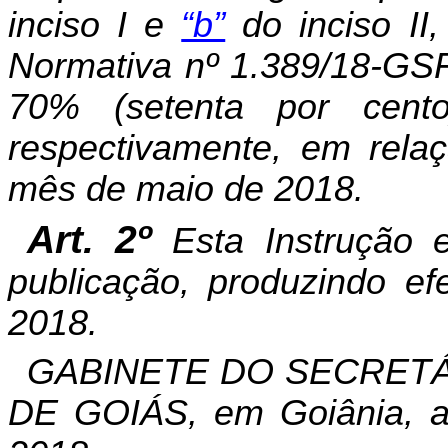
inciso I e
“b”
do inciso I
Normativa nº 1.389/18-GSF
70% (setenta por cent
respectivamente, em rela
mês de maio de 2018.
Art. 2º
Esta Instrução 
publicação, produzindo ef
2018.
GABINETE DO SECRETÁ
DE GOIÁS, em Goiânia, a