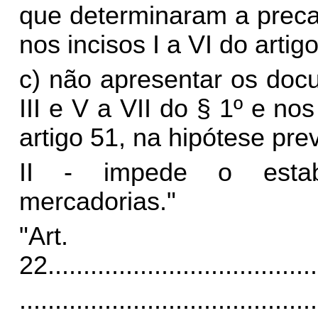
que determinaram a preca
nos incisos I a VI do artig
c) não apresentar os docu
III e V a VII do § 1º e nos
artigo 51, na hipótese prev
II - impede o estabe
mercadorias."
"Art.
22.
.....................................
..........................................