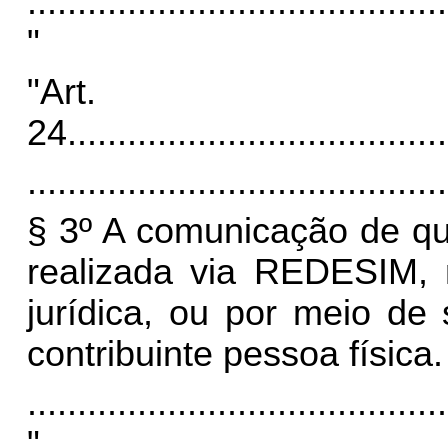
..........................................
"
"Art.
24
......................................
..........................................
§ 3º A comunicação de que
realizada via REDESIM, 
jurídica, ou por meio de
contribuinte pessoa física.
..........................................
"