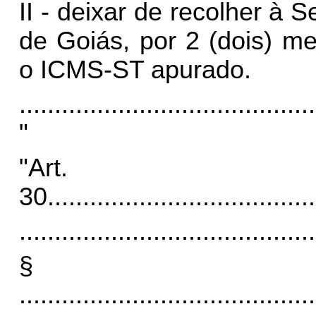
II - deixar de recolher à
de Goiás, por 2 (dois) m
o ICMS-ST apurado.
..........................................
"
"Art.
30.
.....................................
..........................................
§
..........................................