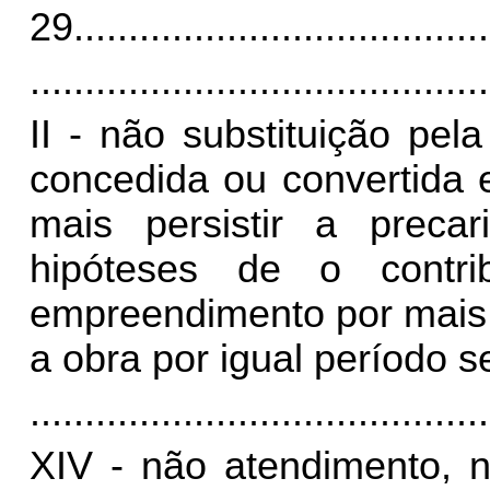
29.
.....................................
..........................................
II - não substituição pela
concedida ou convertida 
mais persistir a preca
hipóteses de o contri
empreendimento por mais 
a obra por igual período s
..........................................
XIV - não atendimento, n