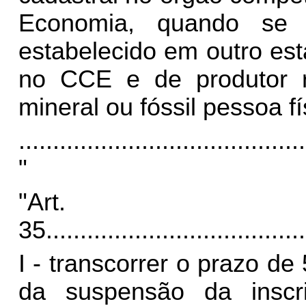
Economia, quando se tr
estabelecido em outro est
no CCE e de produtor ru
mineral ou fóssil pessoa fí
..........................................
"
"Art.
35
......................................
I - transcorrer o prazo de
da suspensão da insc