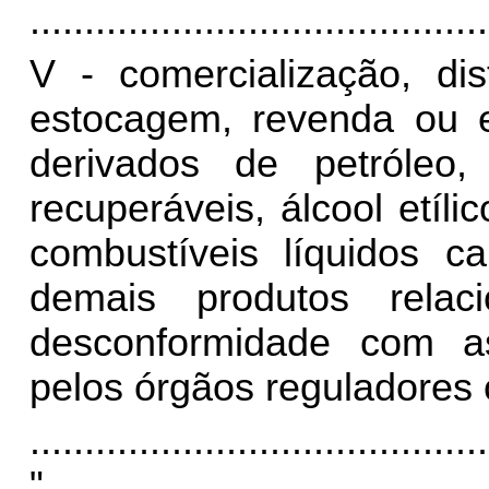
..........................................
V - comercialização, dist
estocagem, revenda ou 
derivados de petróleo
recuperáveis, álcool etíl
combustíveis líquidos c
demais produtos rela
desconformidade com as
pelos órgãos reguladores
..........................................
"