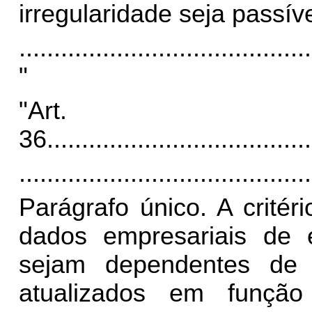
irregularidade seja passív
..........................................
"
"Art.
36
......................................
..........................................
Parágrafo único. A critéri
dados empresariais de 
sejam dependentes de 
atualizados em funçã