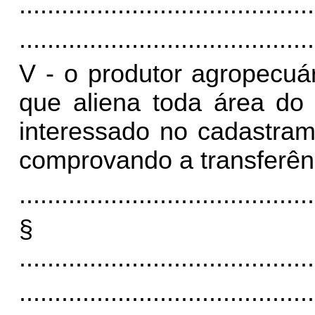
..........................................
..........................................
V - o produtor agropecuár
que aliena toda área do 
interessado no cadastram
comprovando a transferênc
..........................................
§
..........................................
..........................................