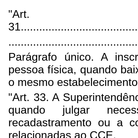
"Art.
31
......................................
..........................................
Parágrafo único. A insc
pessoa física, quando bai
o mesmo estabelecimento,
"Art. 33. A Superintendên
quando julgar neces
recadastramento ou a c
relacionadas ao CCE.