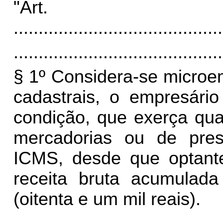
"Ar
..........................................
..........................................
§ 1º Considera-se microem
cadastrais, o empresário
condição, que exerça qua
mercadorias ou de pres
ICMS, desde que optant
receita bruta acumulad
(oitenta e um mil reais).