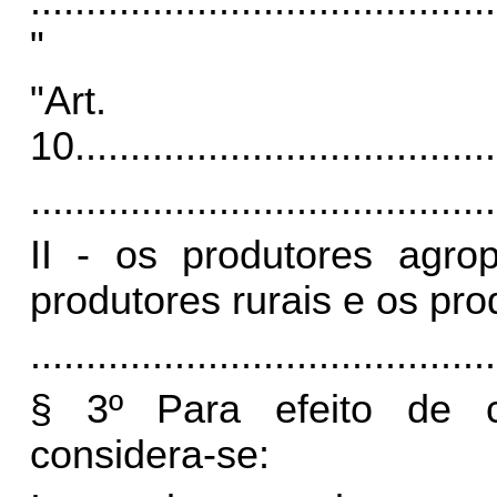
..........................................
"
"Art.
10.
.....................................
..........................................
II - os produtores agro
produtores rurais e os pr
..........................................
§ 3º Para efeito de 
considera-se: