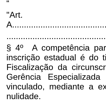
“
"Art
A.
......................................
..........................................
§ 4º A competência par
inscrição estadual é do 
Fiscalização da circunsc
Gerência Especializada 
vinculado, mediante a ex
nulidade.