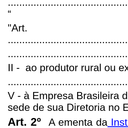
..........................................
“
"Art
..........................................
..........................................
II - ao produtor rural ou e
..........................................
V - à Empresa Brasileira 
sede de sua Diretoria no 
Art. 2º
A ementa da
Inst