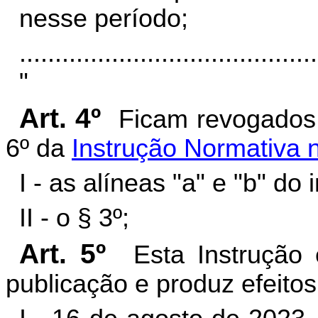
nesse período;
..........................................
"
Art. 4º
Ficam revogados o
6º da
Instrução Normativa 
I - as alíneas "a" e "b" do 
II - o § 3º;
Art. 5º
Esta Instrução
publicação e produz efeitos 