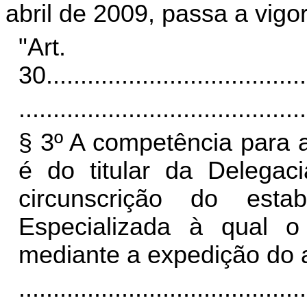
abril de 2009, passa a vigo
"Art.
30.
.....................................
..........................................
§ 3º A competência para 
é do titular da Delegac
circunscrição do est
Especializada à qual o c
mediante a expedição do 
..........................................