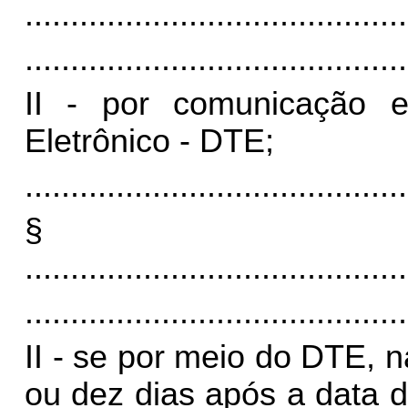
..........................................
..........................................
II - por comunicação en
Eletrônico - DTE;
..........................................
§
..........................................
..........................................
II - se por meio do DTE,
ou dez dias após a data 