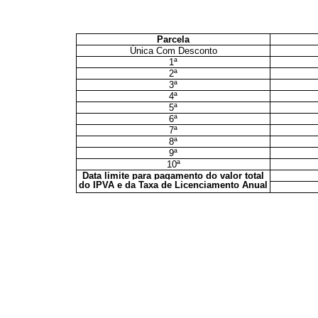
Parcela
Única Com Desconto
1ª
2ª
3ª
4ª
5ª
6ª
7ª
8ª
9ª
10ª
Data limite para pagamento do valor total
do IPVA e da Taxa de Licenciamento Anual