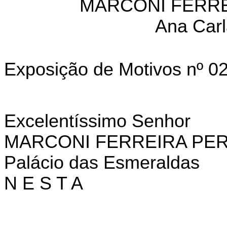
MARCONI FERRE
Ana Carl
Exposição de Motivos nº 0
Excelentíssimo
Senhor
MARCONI
FERREIRA
PER
Palácio
das
Esmeraldas
N
E
S
T
A