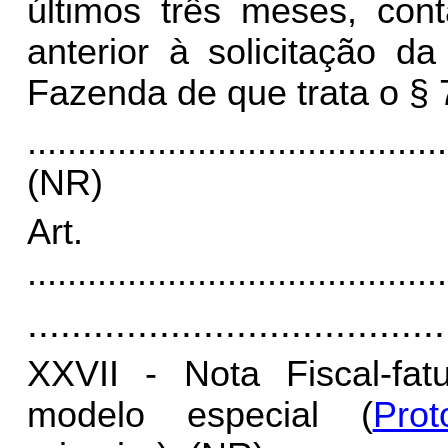
últimos três meses, con
anterior à solicitação d
Fazenda de que trata o § 
..........................................
(NR)
Art.
..........................................
......................................
XXVII - Nota Fiscal-fat
modelo especial (
Pro