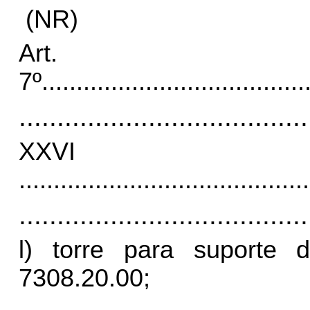
(NR)
Art.
7º
......................................
......................................
XX
..........................................
......................................
l) torre para suporte 
7308.20.00;