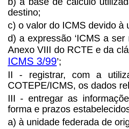
b) a base de cálculo utiliz
destino;
c) o valor do ICMS devido à 
d) a expressão ‘ICMS a ser 
Anexo VIII do RCTE e da clá
ICMS 3/99
’;
II - registrar, com a uti
COTEPE/ICMS, os dados rela
III - entregar as informaçõ
forma e prazos estabelecidos
a) à unidade federada de or