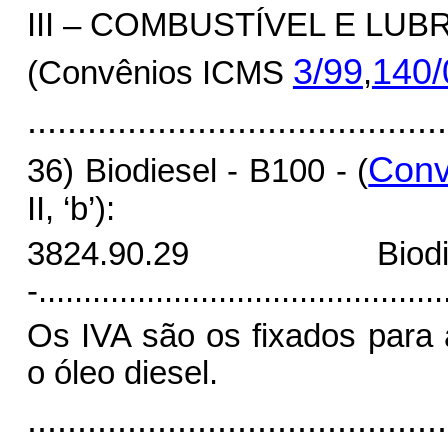
III – COMBUSTÍVEL E LUB
3/99
140/
(Convênios ICMS
,
..........................................
Conv
36) Biodiesel - B100 - (
II, ‘b’):
3824.90.29 B
-
.............................................
Os IVA são os fixados para
o óleo diesel.
..........................................