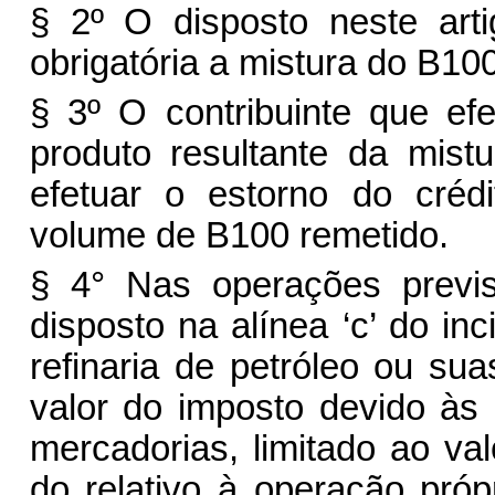
§ 2º O disposto neste art
obrigatória a mistura do B100
§ 3º O contribuinte que ef
produto resultante da mis
efetuar o estorno do créd
volume de B100 remetido.
§ 4° Nas operações previs
disposto na alínea ‘c’ do in
refinaria de petróleo ou su
valor do imposto devido às
mercadorias, limitado ao val
do relativo à operação próp