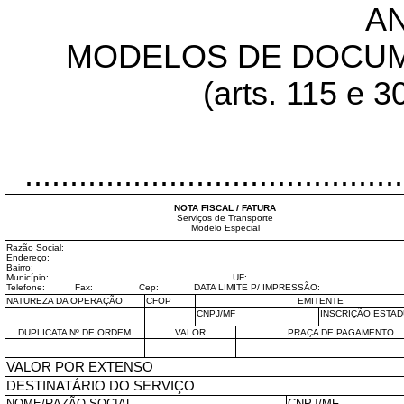
AN
MODELOS DE DOCUME
(arts. 115 e 3
..........................................
NOTA FISCAL / FATURA
Serviços de Transporte
Modelo Especial
Razão Social:
Endereço:
Bairro:
Município: UF:
Telefone: Fax: Cep: DATA LIMITE P/ IMPRESSÃO:
NATUREZA DA OPERAÇÃO
CFOP
EMITENTE
CNPJ/MF
INSCRIÇÃO ESTAD
DUPLICATA Nº DE ORDEM
VALOR
PRAÇA DE PAGAMENTO
VALOR POR EXTENSO
DESTINATÁRIO DO SERVIÇO
NOME/RAZÃO SOCIAL
CNPJ/MF