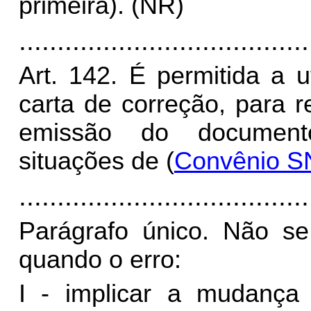
primeira). (NR)
......................................
Art. 142. É permitida a 
carta de correção, para r
emissão do documento
situações de (
Convênio S
......................................
Parágrafo único. Não se 
quando o erro:
I - implicar a mudança