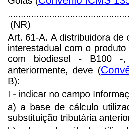
Convênio ICMS 13
Goiás (
..............................................
(NR)
Art. 61-A.
A distribuidora d
interestadual com o produto 
com biodiesel - B100 -, 
Convê
anteriormente, deve (
B):
I - indicar no campo Informa
a) a base de cálculo utiliz
substituição tributária anteri