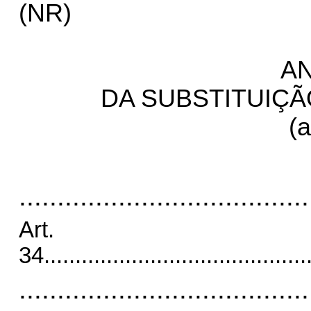
(NR)
AN
DA SUBSTITUIÇÃ
(a
......................................
Art.
34
..........................................
......................................