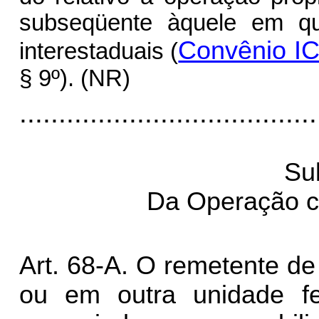
subseqüente àquele em qu
Convênio I
interestaduais (
§ 9º). (NR)
......................................
Su
Da Operação co
Art. 68-A. O remetente de 
ou em outra unidade fede