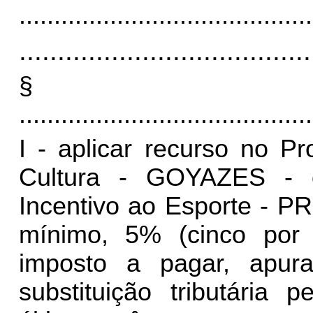
..........................................
......................................
§
..........................................
I - aplicar recurso no P
Cultura - GOYAZES - 
Incentivo ao Esporte - P
mínimo, 5% (cinco por
imposto a pagar, apu
substituição tributária 