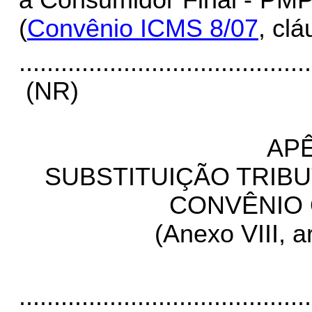
a Consumidor Final - PM
(
Convênio ICMS 8/07
, clá
..........................................
(NR)
APÊ
SUBSTITUIÇÃO TRIBU
CONVÊNIO
(Anexo VIII, art
..........................................