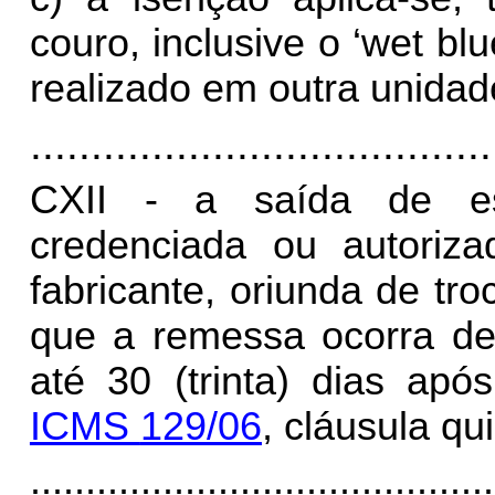
couro, inclusive o ‘wet bl
realizado em outra unida
......................................
CXII - a saída de es
credenciada ou autoriz
fabricante, oriunda de tr
que a remessa ocorra den
até 30 (trinta) dias ap
ICMS
129/06
, cláusula qu
..........................................