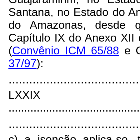
Santana, no Estado do Am
do Amazonas, desde q
Capítulo IX do Anexo XII
(
Convênio ICM 65/88
e C
37/97
):
......................................
LXX
..........................................
......................................
c) a isenção aplica-se,