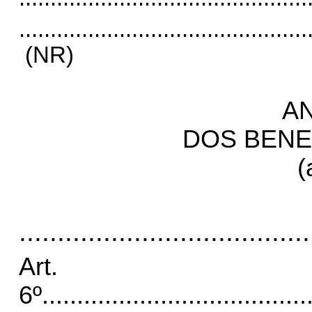
..............................................
(NR)
AN
DOS BENE
(
......................................
Art.
6º
......................................