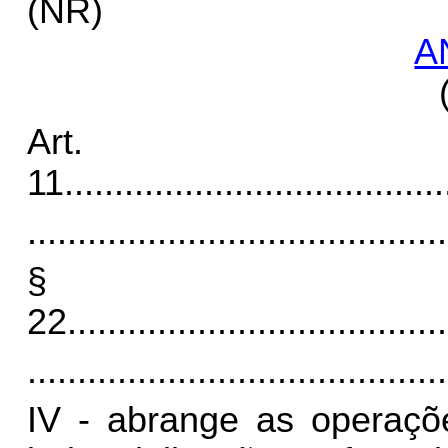
(NR)
A
Art.
11
......................................
..........................................
§
22.
.....................................
..........................................
IV - abrange as operaçõ