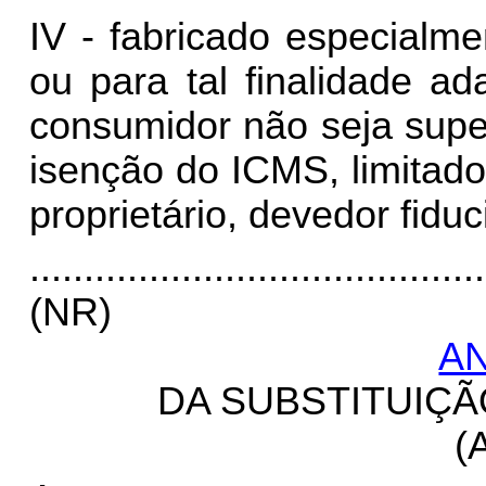
IV - fabricado especialme
ou para tal finalidade a
consumidor não seja super
isenção do ICMS, limitado
proprietário, devedor fiduc
..........................................
(NR)
AN
DA SUBSTITUIÇÃ
(A