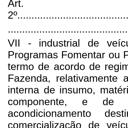
Art.
2º
......................................
..........................................
VII - industrial de veíc
Programas Fomentar ou Pr
termo de acordo de regim
Fazenda, relativamente 
interna de insumo, matéri
componente, e de m
acondicionamento des
comercialização de veíc