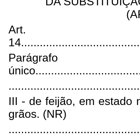
DA SUBSTITUIÇÃ
(A
Art.
14
......................................
Parágrafo
único
.................................
..........................................
III - de feijão, em estad
grãos. (NR)
..........................................