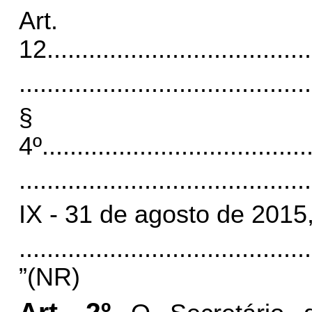
Art.
12
......................................
..........................................
§
4º
......................................
..........................................
IX - 31 de agosto de 2015,
..........................................
”(NR)