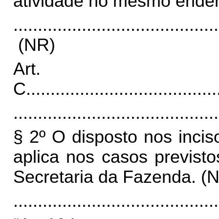
atividade no mesmo ende
..........................................
(NR)
Art
C
.......................................
..........................................
§ 2º O disposto nos inciso
aplica nos casos previst
Secretaria da Fazenda. (
..........................................