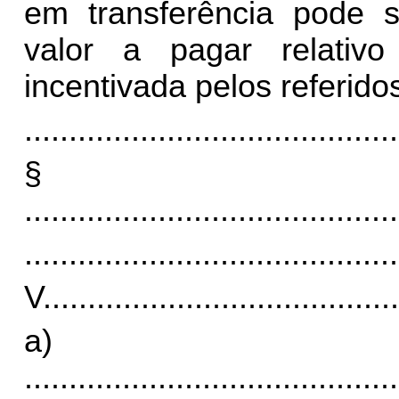
em transferência pode s
valor a pagar relativ
incentivada pelos referid
..........................................
§
..........................................
..........................................
V
........................................
a)
..........................................