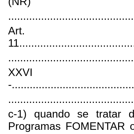
(NR)
..........................................
Art.
11
......................................
..........................................
XXVI
-
........................................
..........................................
c-1) quando se tratar de
Programas FOMENTAR ou