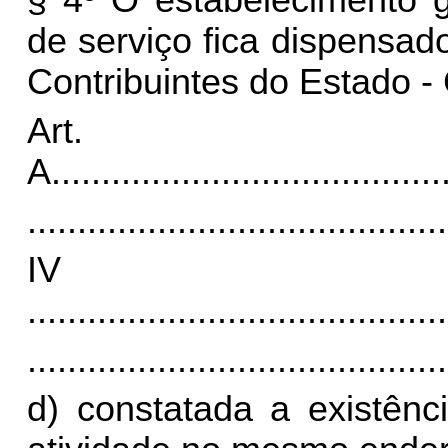
§ 4º O estabelecimento g
de serviço fica dispensad
Contribuintes do Estado -
Art
A.
......................................
..........................................
I
..........................................
..........................................
d) constatada a existênc