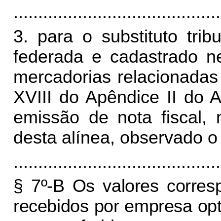
..........................................
3. para o substituto tri
federada e cadastrado n
mercadorias relacionadas n
XVIII do Apêndice II do 
emissão de nota fiscal, 
desta alínea, observado o
..........................................
§ 7º-B Os valores corres
recebidos por empresa op