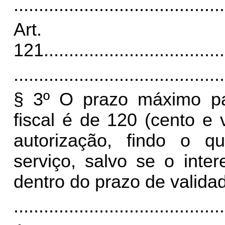
..........................................
Art.
121
....................................
..........................................
§ 3º O prazo máximo p
fiscal é de 120 (cento e 
autorização, findo o q
serviço, salvo se o inte
dentro do prazo de valida
..........................................