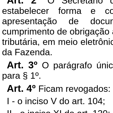
Art. 2º
O Secretário 
estabelecer forma e c
apresentação de docu
cumprimento de obrigação a
tributária, em meio eletrôni
da Fazenda.
Art. 3º
O parágrafo únic
para § 1º.
Art. 4º
Ficam revogados:
I - o inciso V do art. 104;