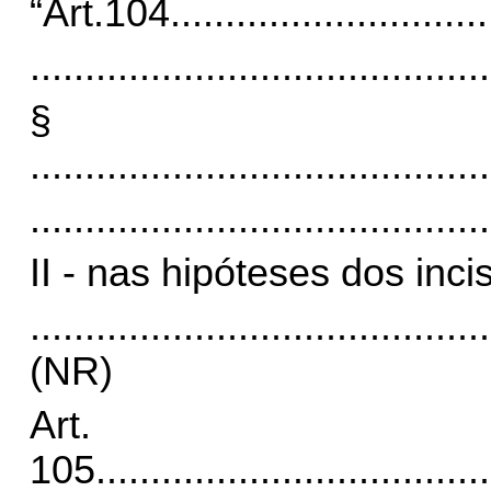
“Art.104
.............................
..........................................
§
..........................................
..........................................
II - nas hipóteses dos inci
..........................................
(NR)
Art.
105
....................................