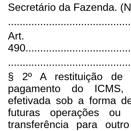
Secretário da Fazenda. (
..........................................
Art.
490
....................................
..........................................
§ 2º A restituição de i
pagamento do ICMS, d
efetivada sob a forma d
futuras operações ou
transferência para outr