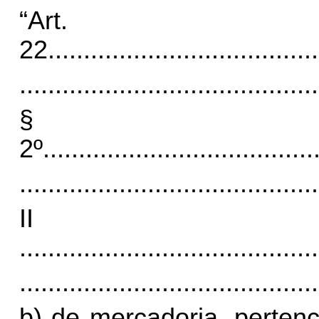
“Art.
22.
.....................................
..........................................
§
2º
......................................
..........................................
I
..........................................
..........................................
b) de mercadoria, pertenc