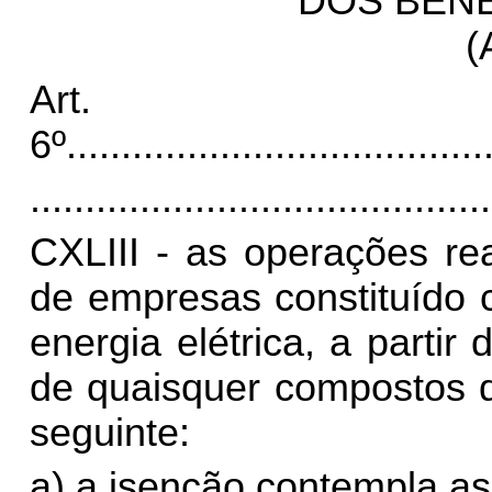
DOS BENE
(
Art.
6º
......................................
..........................................
CXLIII - as operações re
de empresas constituído 
energia elétrica, a parti
de quaisquer compostos d
seguinte:
a) a isenção contempla a