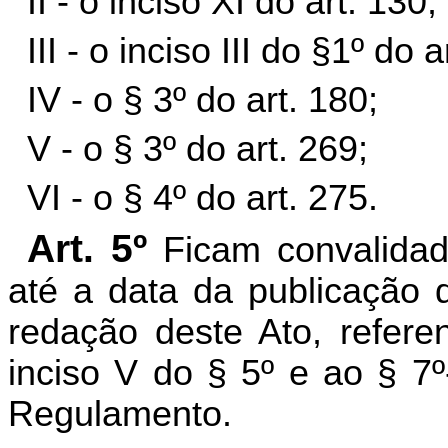
II - o inciso XI do art. 130;
III - o inciso III do §1º do 
IV - o § 3º do art. 180;
V - o § 3º do art. 269;
VI - o § 4º do art. 275.
Art. 5º
Ficam convalidad
até a data da publicação 
redação deste Ato, refere
inciso V do § 5º e ao § 7º
Regulamento.