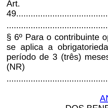
Art.
49
......................................
..........................................
§ 6º Para o contribuinte 
se aplica a obrigatoried
período de 3 (três) meses
(NR)
..........................................
A