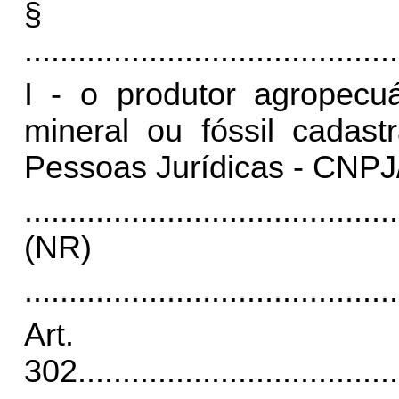
§
..........................................
I - o produtor agropecuá
mineral ou fóssil cadas
Pessoas Jurídicas - CNPJ
..........................................
(NR)
..........................................
Art.
302
....................................