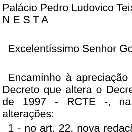
Palácio Pedro Ludovico Tei
N E S T A
Excelentíssimo Senhor Go
Encaminho à apreciação 
Decreto que altera o Decr
de 1997 - RCTE -, na 
alterações:
1 - no art. 22, nova redaç