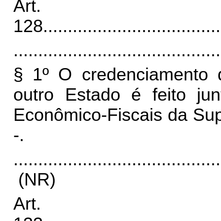
Art.
128
....................................
..........................................
§ 1º O credenciamento 
outro Estado é feito ju
Econômico-Fiscais da Sup
-.
..........................................
(NR)
Art.