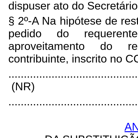
dispuser ato do Secretári
§ 2º-A Na hipótese de rest
pedido do requerent
aproveitamento do re
contribuinte, inscrito no 
..........................................
(NR)
..........................................
AN