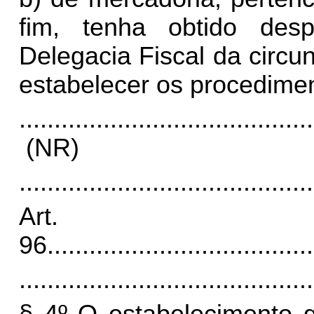
fim, tenha obtido desp
Delegacia Fiscal da circu
estabelecer os procedimen
..........................................
(NR)
..........................................
Art.
96
......................................
..........................................