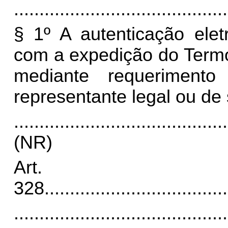
..........................................
§ 1º A autenticação elet
com a expedição do Termo
mediante requeriment
representante legal ou de 
..........................................
(NR)
Art.
328
....................................
..........................................