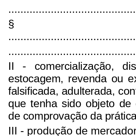
..........................................
§
..........................................
..........................................
II - comercialização, dis
estocagem, revenda ou e
falsificada, adulterada, c
que tenha sido objeto de
de comprovação da prática 
III - produção de mercador