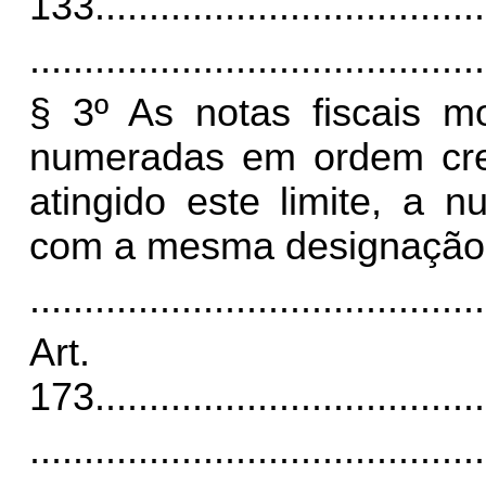
133
....................................
..........................................
§ 3º As notas fiscais m
numeradas em ordem cre
atingido este limite, a
com a mesma designação d
..........................................
Art.
173
....................................
..........................................