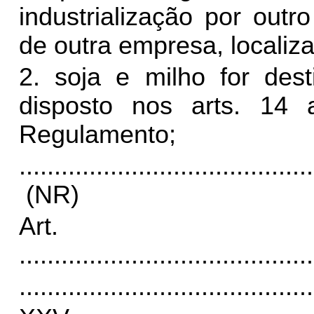
industrialização por out
de outra empresa, localiz
2. soja e milho for dest
disposto nos arts. 14
Regulamento;
..........................................
(NR)
Art
..........................................
..........................................