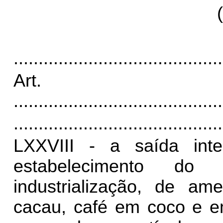
..........................................
Art
..........................................
..........................................
LXXVIII - a saída int
estabelecimento do
industrialização, de am
cacau, café em coco e em