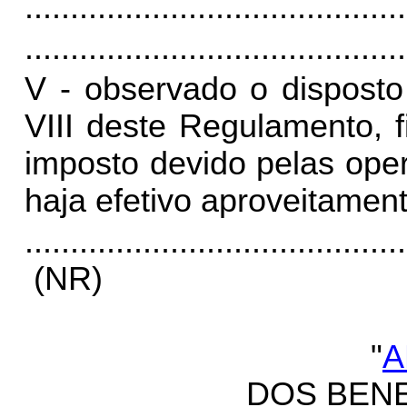
.
.........................................
..........................................
V - observado o disposto
VIII deste Regulamento, 
imposto devido pelas ope
haja efetivo aproveitamen
..........................................
(NR)
"
A
DOS BENE