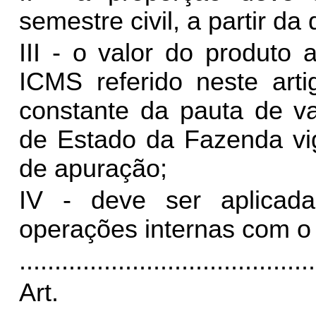
semestre civil, a partir d
III - o valor do produto 
ICMS referido neste arti
constante da pauta de va
de Estado da Fazenda vig
de apuração;
IV - deve ser aplicada
operações internas com o
..........................................
Art