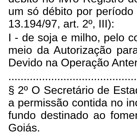
um só débito por período 
13.194/97, art. 2º, III):
I - de soja e milho, pelo c
meio da Autorização pa
Devido na Operação Anter
..........................................
§ 2º O Secretário de Est
a permissão contida no inc
fundo destinado ao fomen
Goiás.