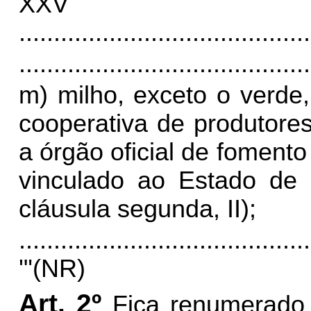
XX
..........................................
..........................................
m) milho, exceto o verde
cooperativa de produtores
a órgão oficial de foment
vinculado ao Estado de
cláusula segunda, II);
..........................................
'"(NR)
Art. 2º
Fica renumerado 