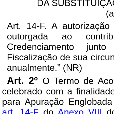
DA SUBSTITUIÇÃ
(a
Art. 14-F. A autorização
outorgada ao contri
Credenciamento junt
Fiscalização de sua circu
anualmente.” (NR)
Art. 2º
O Termo de Aco
celebrado com a finalidad
para Apuração Englobad
art. 14-F
do
Anexo VIII
do