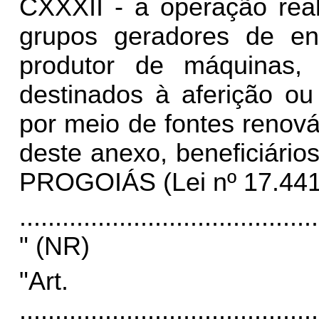
CXXXII - a operação real
grupos geradores de ener
produtor de máquinas,
destinados à aferição ou
por meio de fontes renov
deste anexo, beneficiár
PROGOIÁS (Lei nº 17.441/1
..........................................
" (NR)
"Art
..........................................