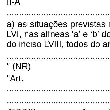
II
..........................................
a) as situações previstas 
LVI, nas alíneas ‘a’ e ‘b’ d
do inciso LVIII, todos do ar
..........................................
" (NR)
"Ar
..........................................
..........................................