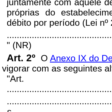
juntamente com aquele de
próprias do estabeleci
débito por período (Lei nº 2
..........................................
" (NR)
Art. 2º
O
Anexo IX do De
vigorar com as seguintes al
"Ar
..........................................
..........................................