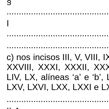
§
..........................................
I
..........................................
..........................................
c) nos incisos III, V, VIII, 
XXVIII, XXXI, XXXII, XXXI
LIV, LX, alíneas ‘a’ e ‘b’, 
LXV, LXVI, LXX, LXXI e LXX
..........................................