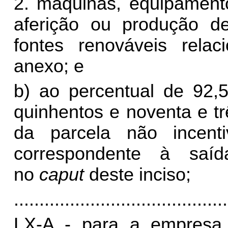
2. máquinas, equipament
aferição ou produção de
fontes renováveis rela
anexo; e
b) ao percentual de 92,5
quinhentos e noventa e tr
da parcela não incenti
correspondente à saíd
no
caput
deste inciso;
..........................................
LX-A - para a empresa i