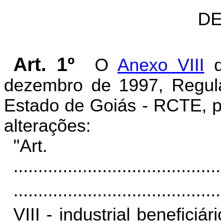
DE
Art. 1º
O
Anexo VIII
d
dezembro de 1997, Regula
Estado de Goiás - RCTE, p
alterações:
"Ar
..........................................
..........................................
VIII - industrial benefi