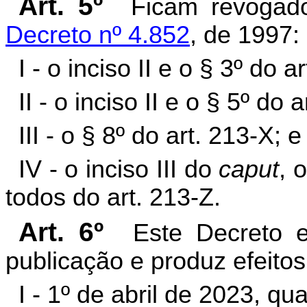
Art. 5º
Ficam revogado
Decreto nº 4.852
, de 1997:
I - o inciso II e o § 3º do a
II - o inciso II e o § 5º do a
III - o § 8º do art. 213-X; e
IV - o inciso III do
caput
, 
todos do art. 213-Z.
Art. 6º
Este Decreto 
publicação e produz efeitos 
I - 1º de abril de 2023, qu