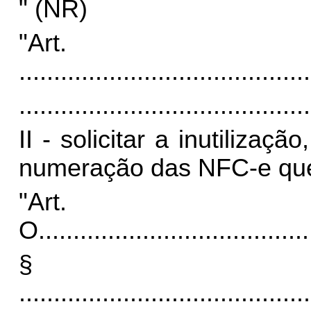
" (NR)
"Art. 
..........................................
..........................................
II - solicitar a inutilizaç
numeração das NFC-e que 
"Art.
O.
......................................
§
..........................................