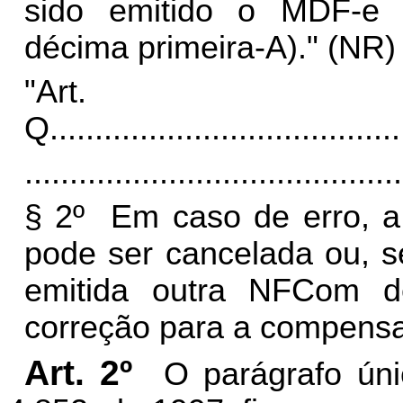
sido emitido o MDF-e (
décima primeira-A)." (NR)
"Art
Q.
......................................
..........................................
§ 2º Em caso de erro, a
pode ser cancelada ou, se
emitida outra NFCom d
correção para a compensaç
Art. 2º
O parágrafo úni