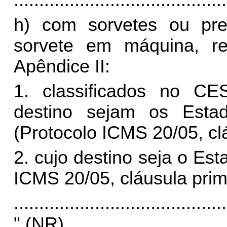
..........................................
h) com sorvetes ou pre
sorvete em máquina, re
Apêndice II:
1. classificados no CE
destino sejam os Esta
(Protocolo ICMS 20/05, clá
2. cujo destino seja o Es
ICMS 20/05, cláusula primei
..........................................
" (NR)