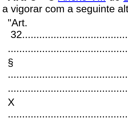
a vigorar com a seguinte al
"Art.
32.
....................................
..........................................
§
..........................................
..........................................
X
..........................................