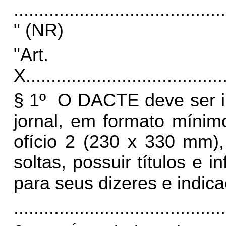
..........................................
" (NR)
"Art
X.
......................................
§ 1º O DACTE deve ser i
jornal, em formato míni
ofício 2 (230 x 330 mm),
soltas, possuir títulos e
para seus dizeres e indic
..........................................