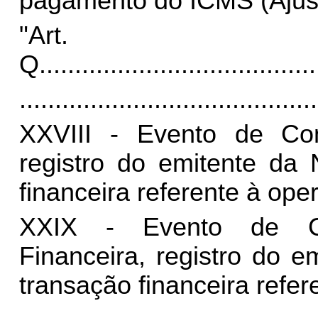
pagamento do ICMS (Ajust
"Art
Q.
......................................
..........................................
XXVIII
- Evento de Con
registro do emitente da 
financeira referente à ope
XXIX - Evento de Ca
Financeira, registro do 
transação financeira refer