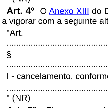
Art. 4º
O
Anexo XIII
do D
a vigorar com a seguinte al
"Art
..........................................
§
..........................................
I - cancelamento, conforme
..........................................
" (NR)