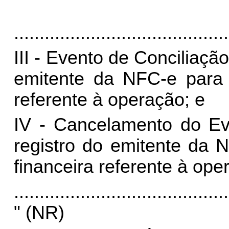
..........................................
III - Evento de Conciliaçã
emitente da NFC-e para i
referente à operação; e
IV - Cancelamento do Eve
registro do emitente da 
financeira referente à ope
..........................................
" (NR)