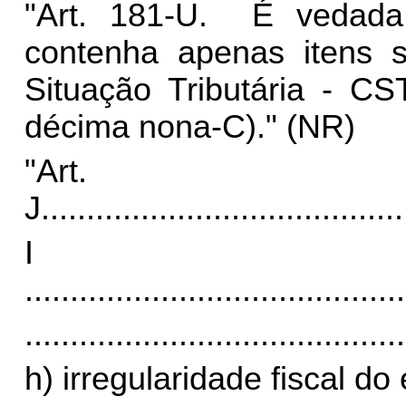
"Art. 181-U. É vedada
contenha apenas itens 
Situação Tributária - CS
décima nona-C)." (NR)
"Art
J.
.......................................
I
..........................................
..........................................
h) irregularidade fiscal d