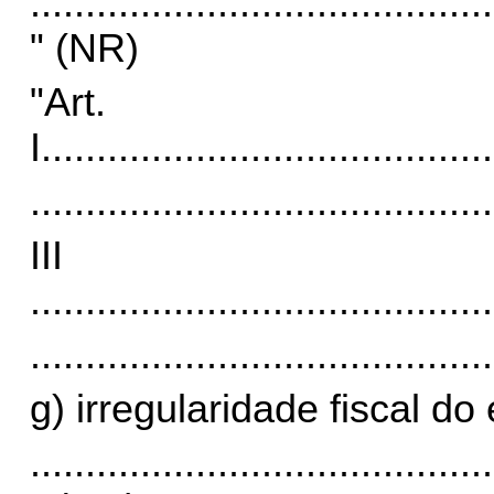
..........................................
" (NR)
"Art.
I.
........................................
..........................................
II
..........................................
..........................................
g) irregularidade fiscal d
..........................................