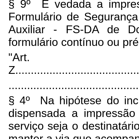
§ 9º É vedada a impr
Formulário de Seguranç
Auxiliar - FS-DA de Do
formulário contínuo ou pr
"Art
Z.
......................................
..........................................
§ 4º Na hipótese do inci
dispensada a impressão
serviço seja o destinatár
manter a via que acompanh