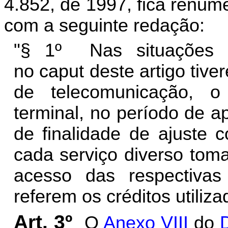
4.852, de 1997, fica renum
com a seguinte redação:
"§ 1º Nas situações e
no caput deste artigo tive
de telecomunicação, o 
terminal, no período de 
de finalidade de ajuste 
cada serviço diverso tom
acesso das respectiva
referem os créditos utiliz
Art. 3º
O
Anexo VIII
do