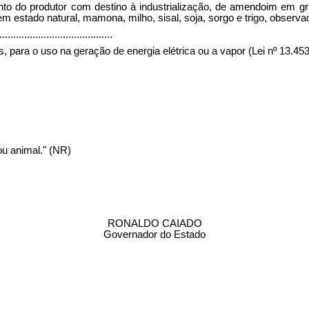
ento do produtor com destino à industrialização, de amendoim em g
 estado natural, mamona, milho, sisal, soja, sorgo e trigo, observado o
.........................................
ara o uso na geração de energia elétrica ou a vapor (Lei nº 13.453, de
ou animal." (NR)
RONALDO CAIADO
Governador do Estado