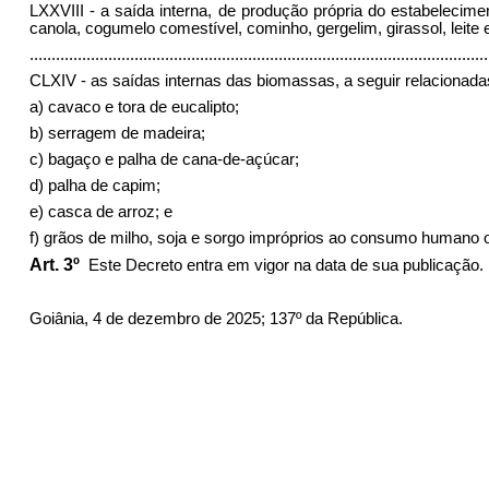
LXXVIII - a saída interna, de produção própria do estabelecim
canola, cogumelo comestível, cominho, gergelim, girassol, leite em
.........................................................................................................
CLXIV - as saídas internas das biomassas, a seguir relacionadas, p
a) cavaco e tora de eucalipto;
b) serragem de madeira;
c) bagaço e palha de cana-de-açúcar;
d) palha de capim;
e) casca de arroz; e
f) grãos de milho, soja e sorgo impróprios ao consumo humano 
Art. 3º
Este Decreto entra em vigor na data de sua publicação.
Goiânia, 4 de dezembro de 2025; 137º da República.