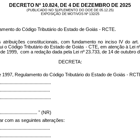
DECRETO Nº 10.824, DE 4 DE DEZEMBRO DE 2025
(PUBLICADO NO SUPLEMENTO DO DOE DE 05.12.25)
EXPOSIÇÃO DE MOTIVOS Nº 132/25
lamento do Código Tributário do Estado de Goiás - RCTE.
ões constitucionais, com fundamento no inciso IV do art. 37 d
titui o Código Tributário do Estado de Goiás - CTE, em atenção à Lei
bril de 1999, com a redação dada pela Lei nº 23.733, de 14 de outu
DECRETA:
 1997, Regulamento do Código Tributário do Estado de Goiás - RCTE
.........................................
........................................
.........................................
...............................
" (NR)
rar com as seguintes alterações:
........................................
.........................................