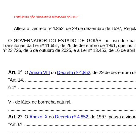
Este texto não substitui o publicado no DOE
Altera o Decreto nº 4.852, de 29 de dezembro de 1997, Regu
O GOVERNADOR DO ESTADO DE GOIÁS, no uso de suas atribuiç
Transitórias da Lei nº 11.651, de 26 de dezembro de 1991, que ins
nº 23.726, de 6 de outubro de 2025, e à Lei nº 13.453, de 16 de a
Art. 1º
O
Anexo VIII
do
Decreto nº 4.852
, de 29 de dezembro de
"Art. 14.
...........................................................................................
§ 1º
.................................................................................................
.........................................................................................................
V - de látex de borracha natural.
........................................................................................................
Art. 2º
O
Anexo IX
do
Decreto nº 4.852
, de 1997
, passa a vigo
"Art. 6º
............................................................................................
.........................................................................................................