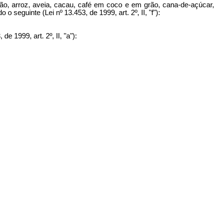
rão, arroz, aveia, cacau, café em coco e em grão, cana-de-açúcar,
 seguinte (Lei nº 13.453, de 1999, art. 2º, II, "f"):
 1999, art. 2º, II, "a"):