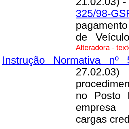
21.02.03) -
325/98-GS
pagamento 
de Veícul
Alteradora - tex
Instrução Normativa nº 
27.02.03
procedimen
no Posto 
empresa t
cargas cre