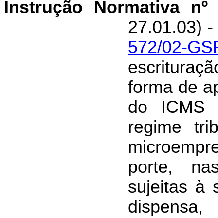
Instrução Normativa nº
27.01.03) -
572/02-GS
escrituraçã
forma de a
do ICMS 
regime tri
microempr
porte, na
sujeitas à 
dispensa, 