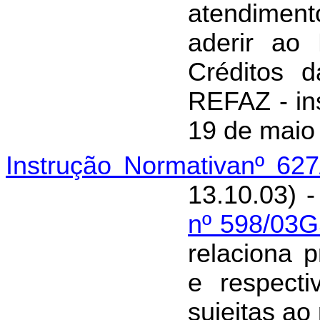
atendimen
aderir ao
Créditos 
REFAZ - ins
19 de maio
Instrução Normativanº 62
13.10.03) -
nº 598/03
relaciona p
e respecti
sujeitas a