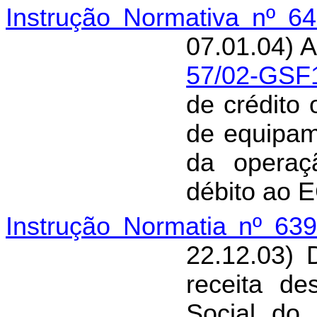
Instrução Normativa nº 6
07.01.04) A
57/02-GSF
de crédito
de equipam
da operaç
débito ao 
Instrução Normatia nº 63
22.12.03) 
receita d
Social do