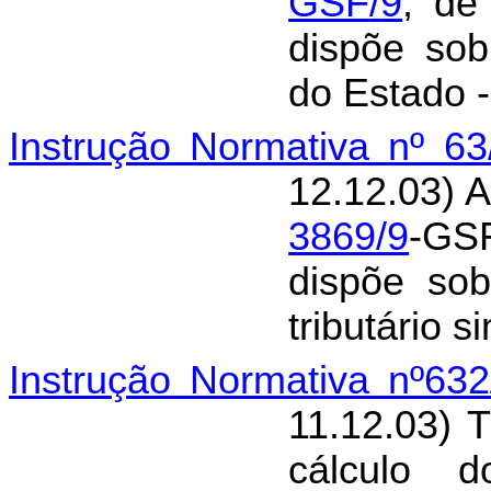
GSF
/
9
, de
dispõe sob
do Estado 
Instrução Normativa nº 6
12.12.03) A
3869
/
9
-GSF
dispõe so
tributário s
Instrução Normativa nº63
11.12.03) 
cálculo 