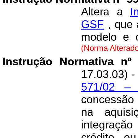
Altera a
I
GSF
, que 
modelo e 
(Norma Alterador
Instrução Normativa nº
17.03.03) 
571/02 –
concessão
na aquis
integraçã
crédito o