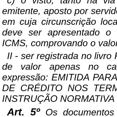
c) o visto, tanto na vi
emitente, aposto por servid
em cuja circunscrição loca
deve ser apresentado o 
ICMS, comprovando o valor
II - ser registrada no liv
de valor apenas no 
expressão: EMITIDA PA
DE CRÉDITO NOS TERM
INSTRUÇÃO NORMATIVA N
Art. 5º
Os documentos f