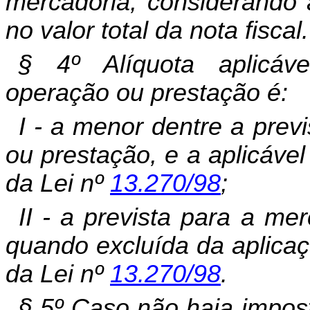
mercadoria, considerando a
no valor total da nota fiscal.
§ 4º Alíquota aplicáv
operação ou prestação é:
I - a menor dentre a prev
ou prestação, e a aplicáve
da Lei nº
13.270/98
;
II - a prevista para a me
quando excluída da aplicaçã
da Lei nº
13.270/98
.
§ 5º Caso não haja impos