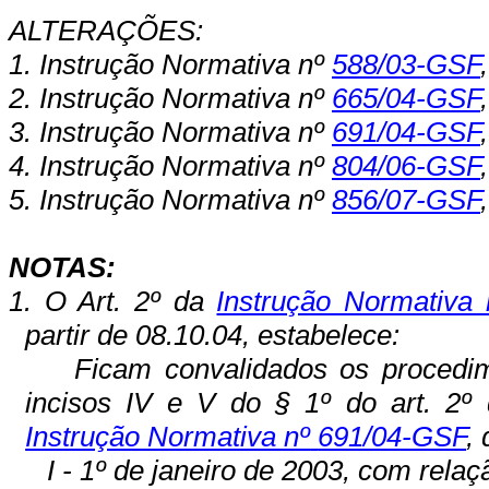
ALTERAÇÕES:
1. Instrução Normativa nº
588/
0
3-GSF
2. Instrução Normativa nº
6
6
5/
0
4
-
G
SF
3. Instrução Normativa nº
69
1
/
0
4
-
GSF
4. Instrução Normativa nº
804/06-GSF
5. Instrução Normativa nº
856/07-GSF
NOTAS:
1. O Art. 2º da
Instrução Normativa
partir de 08.10.04, estabelece:
Ficam convalidados os procedi
incisos IV e V do § 1º do art. 2º d
Instrução Normativa nº
691/04-GSF
,
I - 1º de janeiro de 2003, com relaçã