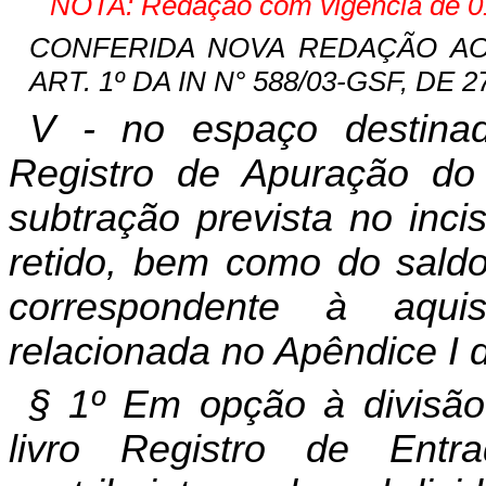
NOTA: Redação com vigência de 01
CONFERIDA NOVA REDAÇÃO AO 
ART. 1º DA IN N° 588/03-GSF, DE 27
V - no espaço destin
Registro de Apuração do 
subtração prevista no inci
retido, bem como do sald
correspondente à aqui
relacionada no Apêndice I 
§ 1º Em opção à divis
livro Registro de Ent