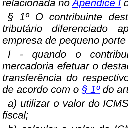
relacionada no
Apênd
i
ce I
d
§ 1º O contribuinte des
tributário diferenciado
empresa de pequeno porte
I - quando o contribui
mercadoria efetuar o desta
transferência do respectiv
de acordo com o
§ 1º
do ar
a) utilizar o valor do IC
fiscal;