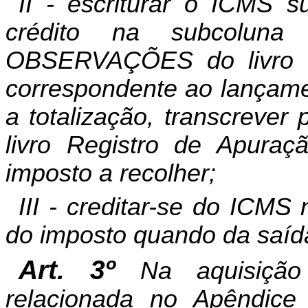
II - escriturar o ICMS su
crédito na subcolun
OBSERVAÇÕES do livro Re
correspondente ao lançame
a totalização, transcrev
livro Registro de Apura
imposto a recolher;
III - creditar-se do ICMS
do imposto quando da saíd
Art. 3º
Na aquisição
relacionada no Apêndic