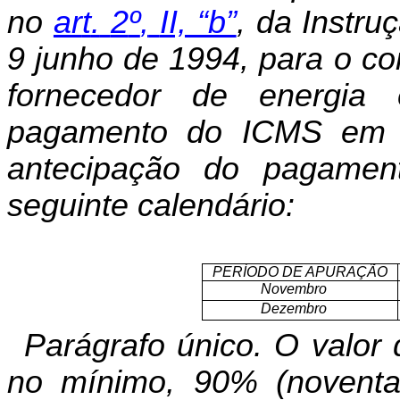
no
ar
t
.
2
º
,
II, “b”
, da Instr
9 junho de 1994, para o con
fornecedor de energia 
pagamento do ICMS em 2 
antecipação do pagamen
seguinte calendário:
PERÍODO DE APURAÇÃO
Novembro
Dezembro
Parágrafo único. O valor 
no mínimo, 90% (noventa