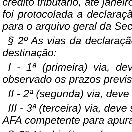
crédito tributário, até jan
foi protocolada a declara
para o arquivo geral da Se
§ 2º As vias da declaraç
destinação:
I - 1ª (primeira) via, d
observado os prazos previst
II - 2ª (segunda) via, deve
III - 3ª (terceira) via, dev
AFA competente para apur