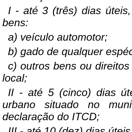
I - até 3 (três) dias útei
bens:
a) veículo automotor;
b) gado de qualquer espéc
c) outros bens ou direito
local;
II - até 5 (cinco) dias ú
urbano situado no muni
declaração do ITCD;
III - até 10 (dez) dias útei