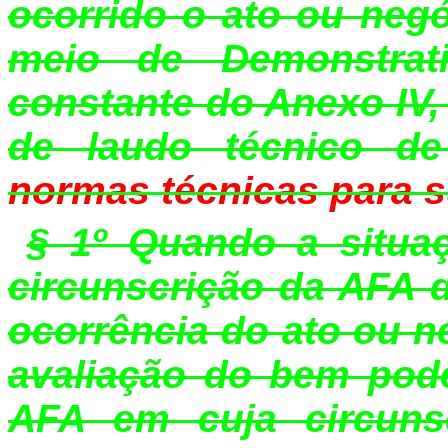
ocorrido o ato ou negó
meio de Demonstrat
constante do Anexo IV,
de laudo técnico de
normas técnicas para s
§ 1º Quando a situa
circunscrição da AFA d
ocorrência do ato ou n
avaliação do bem pode
AFA em cuja circunsc