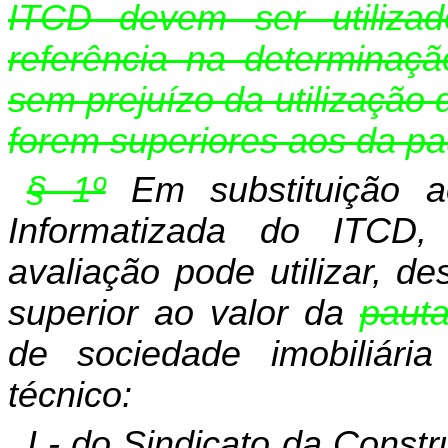
ITCD devem ser utiliza
referência na determinaç
sem prejuízo da utilização
forem superiores aos da pa
§ 1º
Em substituição a
Informatizada do ITCD,
avaliação pode utilizar, d
superior ao valor da
pauta
de sociedade imobiliári
técnico:
I - do Sindicato da Cons