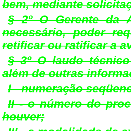
bem, mediante solicita
§ 2º O Gerente da 
necessário, poder re
retificar ou ratificar a 
§ 3º O laudo técnico
além de outras informa
I - numeração seqüenc
II - o número do proc
houver;