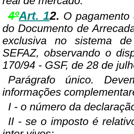
real de mercado.
4º
Art. 1
2.
O pagamento d
do Documento de Arrecada
exclusiva no sistema d
SEFAZ, observando o disp
170/94 - GSF, de 28 de jul
Parágrafo único. Dev
informações complementar
I - o número da declaraçã
II - se o imposto é relat
inter vivos;