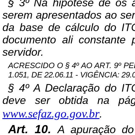
§ 3º Na hipótese de os a
serem apresentados ao ser
da base de cálculo do IT
documento ali constante p
servidor.
ACRESCIDO O § 4º AO ART. 9º P
1.051, DE 22.06.11 - VIGÊNCIA: 29.0
§ 4º A Declaração do ITC
deve ser obtida na pá
www.sefaz.go.gov.br
.
Art. 10.
A apuração do