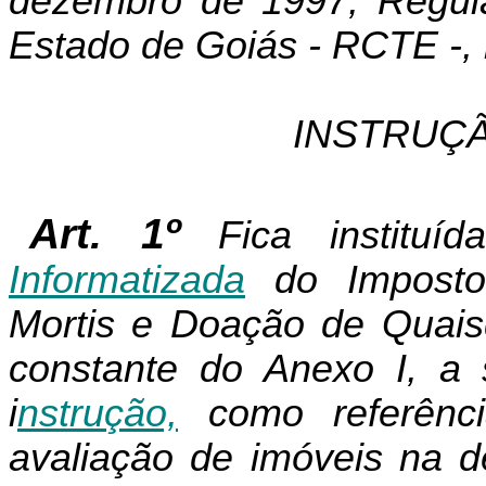
dezembro de 1997, Regula
Estado de Goiás - RCTE -, 
INSTRUÇÃ
Art. 1º
Fica institu
Informatizada
do Imposto
Mortis e Doação de Quaisq
constante do Anexo I, a s
i
nstrução,
como referênci
avaliação de imóveis na d