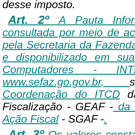
desse imposto.
Art. 2º
A Pauta Info
consultada por meio de a
pela Secretaria da Fazend
e disponibilizado em s
Computadores - IN
www.sefaz.go.gov.br
,
Coordenação do ITCD
da
Fiscalização - GEAF -
da 
Ação Fiscal
- SGAF -
.
Art. 3º
Os valores const