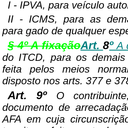
I - IPVA, para veículo aut
II - ICMS, para as dema
para gado de qualquer espé
§ 4º A fixação
Art.
8
º
A 
do ITCD, para os demais b
feita pelos meios norma
disposto nos arts. 377 e 3
Art. 9º
O contribuint
documento de arrecadaç
AFA em cuja circunscriçã