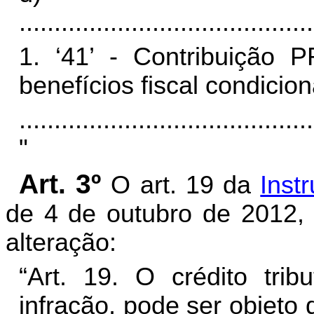
..........................................
1. ‘41’ - Contribuição 
benefícios fiscal condicio
..........................................
"
Art. 3º
O art. 19 da
Inst
de 4 de outubro de 2012, 
alteração:
“Art. 19. O crédito trib
infração, pode ser objeto