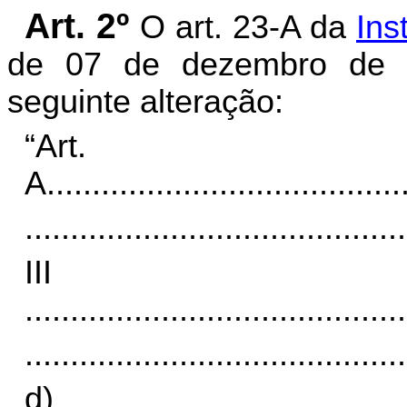
Art. 2º
O art. 23-A da
Ins
de 07 de dezembro de 
seguinte alteração:
“Art
A.
......................................
..........................................
II
..........................................
..........................................
d)