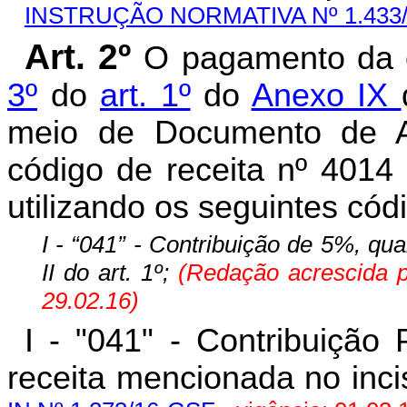
INSTRUÇÃO NORMATIVA Nº 1.433
Art. 2º
O pagamento da c
3º
do
art. 1º
do
Anexo IX
meio de Documento de A
código de receita nº 4014
utilizando os seguintes cód
I - “041” - Contribuição de 5%, qu
II do art. 1º;
(Redação acrescida 
29.02.16)
I - "041" - Contribuiçã
receita mencionada no incis