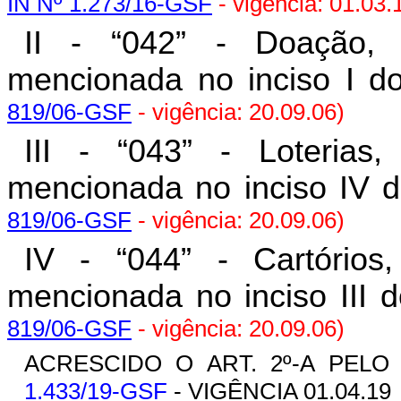
IN Nº 1.273/16-GSF
- vigência: 01.03.
II - “042” - Doação, 
mencionada no inciso I do 
819/06-GSF
- vigência: 20.09.06)
III - “043” - Loterias
mencionada no inciso IV do
819/06-GSF
- vigência: 20.09.06)
IV - “044” - Cartórios
mencionada no inciso III do
819/06-GSF
- vigência: 20.09.06)
ACRESCIDO O ART. 2º-A PELO
1.433/19-GSF
- VIGÊNCIA 01.04.19