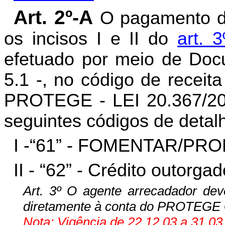
Art. 2º-A
O pagamento da
os incisos I e II do
art. 
efetuado por meio de Do
5.1 -, no código de rece
PROTEGE - LEI 20.367/20
seguintes códigos de detalh
I -“61” - FOMENTAR/PRO
II - “62” - Crédito outorga
Art. 3º O agente arrecadador deve
diretamente à conta do PROTEGE 
Nota: Vigência de 22.12.03 a 31.03