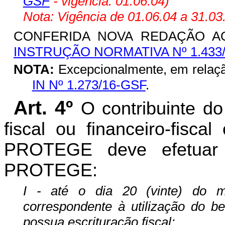
GSF
- vigência: 01.06.04)
Nota: Vigência de 01.06.04 a 31.03
CONFERIDA NOVA REDAÇÃO 
INSTRUÇÃO NORMATIVA Nº 1.433
NOTA:
Excepcionalmente, em relaçã
IN Nº 1.273/16-GSF
.
Art. 4º
O contribuinte d
fiscal ou financeiro-fisca
PROTEGE deve efetuar
PROTEGE:
I - até o dia 20 (vinte) do 
correspondente à utilização do be
possua escrituração fiscal;