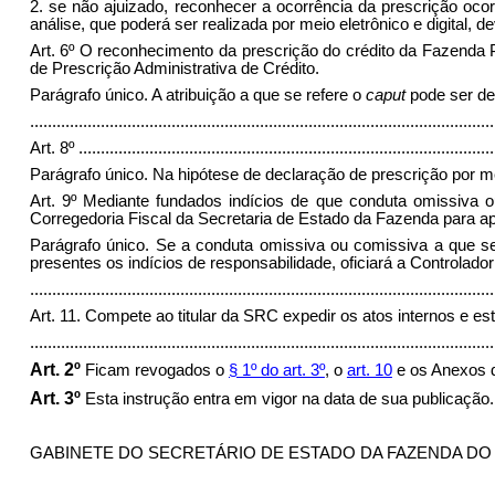
2. se não ajuizado, reconhecer a ocorrência da prescrição oco
análise, que poderá ser realizada por meio eletrônico e digital
Art. 6º O reconhecimento da prescrição do crédito da Fazenda 
de Prescrição Administrativa de Crédito.
Parágrafo único. A atribuição a que se refere o
caput
pode ser de
.........................................................................................................
Art. 8º
..............................................................................................
Parágrafo único. Na hipótese de declaração de prescrição por me
Art. 9º Mediante fundados indícios de que conduta omissiva o
Corregedoria Fiscal da Secretaria de Estado da Fazenda para a
Parágrafo único. Se a conduta omissiva ou comissiva a que s
presentes os indícios de responsabilidade, oficiará a Controladori
.........................................................................................................
Art. 11. Compete ao titular da SRC expedir os atos internos e e
........................................................................................................
Art. 2º
Ficam revogados o
§ 1º do art. 3º
, o
art. 10
e os Anexos
Art. 3º
Esta instrução entra em vigor na data de sua publicação.
GABINETE DO SECRETÁRIO DE ESTADO DA FAZENDA DO ESTAD