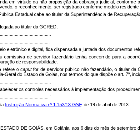
rrida em virtude da não proposição da cobrança judicial, conforme 
, devendo, o reconhecimento, ser registrado conforme modelo residen
Pública Estadual cabe ao titular da Superintendência de Recuperaçã
legada ao titular da GCRED.
.........................................
........................................
io eletrônico e digital, fica dispensada a juntada dos documentos re
u comissiva de servidor fazendário tenha concorrido para a ocorr
puração de responsabilidade.
e refere o
caput
for de servidor público não fazendário, o titular 
a-Geral do Estado de Goiás, nos termos do que dispõe o art. 7º, inciso
.........................................
stabelecer os controles necessários à implementação dos procediment
........................................
”
 da
Instrução Normativa nº 1.153/13-GSF
, de 19 de abril de 2013.
O DE GOIÁS, em Goiânia, aos 6 dias do mês de setembro de