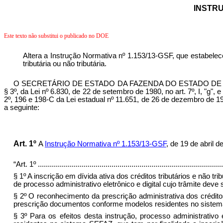
INSTRU
Este texto não substitui o publicado no DOE
Altera a Instrução Normativa nº 1.153/13-GSF, que estabelec
tributária ou não tributária.
O SECRETÁRIO DE ESTADO DA FAZENDA DO ESTADO DE GOIÁS, no us
§ 3º, da Lei nº 6.830, de 22 de setembro de 1980, no art. 7º, I, "g", 
2º, 196 e 198-C da Lei estadual nº 11.651, de 26 de dezembro de 1
a seguinte:
Art. 1º
A
Instrução Normativa nº 1.153/13-GSF
, de 19 de abril 
“Art. 1º
.............................................................................................
§ 1º A inscrição em dívida ativa dos créditos tributários e não 
de
processo administrativo eletrônico e digital
cujo trâmite deve 
§ 2º O reconhecimento da prescrição administrativa dos créditos
prescrição documentos conforme modelos residentes no siste
§ 3º Para os efeitos desta instrução, processo administrativo