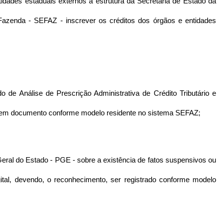
ntidades estaduais externos à estrutura da Secretaria de Estado da
azenda - SEFAZ - inscrever os créditos dos órgãos e entidades
o de Análise de Prescrição Administrativa de Crédito Tributário e
ição em documento conforme modelo residente no sistema SEFAZ;
a-Geral do Estado - PGE - sobre a existência de fatos suspensivos ou
gital, devendo, o reconhecimento, ser registrado conforme modelo
;