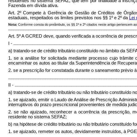
residentes no sistema SEFAZ, que tem por finalidade a inscriçã
Fazenda em dívida ativa.
Art. 2º Compete à Gerência de Gestão de Créditos de Órgão
estaduais, respeitados os limites previstos nos §§ 1º e 2º da
Lei 
Nota:
Conforme consta do preâmbulo, os §§ 1º e 2º citados neste artigo pertencem ao 
.........................................................................................................
Art. 5º A GCRED deve, quando verificada a ocorrência de prescr
I -
.....................................................................................................
a) tratando-se de crédito tributário constituído no âmbito da SEF
1. se a análise for solicitada mediante processo cujo trâmite 
encaminhar os autos ao titular da Superintendência de Recuper
2. se a prescrição for constatada durante o saneamento prévio
.........................................................................................................
II -
....................................................................................................
a) tratando-se de crédito tributário ou não tributário constituído
1. se ajuizado, emitir o Laudo de Análise de Prescrição Administ
interruptivos do prazo prescricional provenientes de medida judici
2. se não ajuizado, reconhecer a ocorrência da prescrição, me
residente no sistema SEFAZ;
b) na hipótese de crédito tributário ou não tributário constituído
1. se ajuizado, remeter os autos, devidamente instruídos, à PG