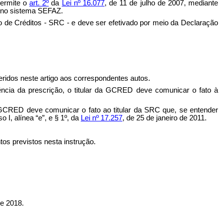
permite o
art. 2º
da
Lei nº 16.077
, de 11 de julho de 2007,
mediante
te no sistema SEFAZ.
o de Créditos - SRC - e deve ser efetivado por meio da Declaração
feridos neste artigo aos correspondentes autos.
ência da prescrição, o titular da GCRED deve comunicar o fato à
da GCRED deve comunicar o fato ao titular da SRC que, se entender
 I, alínea “e”, e § 1º, da
Lei nº 17.257
, de 25 de janeiro de 2011.
os previstos nesta instrução.
 2018.