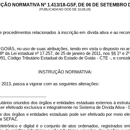
ÇÃO NORMATIVA Nº 1.413/18-GSF, DE 06 DE SETEMBRO D
(PUBLICADA NO DOE DE 10
.
09
.
18)
e procedimentos relacionados à inscrição em dívida ativa e ao reco
o de suas atribuições, tendo em vista o disposto no art. 39, §§
e 8º da Lei estadual nº 17.257, de 25 de janeiro de 2011, nos §§ 1º e 2º
991, Código Tributário Estadual do Estado de Goiás - CTE -, e cons
INSTRUÇÃO NORMATIVA:
de 2013, passa a vigorar com as seguintes alterações:
........................................
tributários oriundos dos órgãos e entidades estaduais externos à estr
ser efetivado exclusiva e integralmente no Sistema de Dívida Ativa - D
 dos órgãos e entidades estaduais pode ser efetivado por meio eletr
ma SEFAZ.
 eletrônico e digital é o conjunto de atos ordenados, registrados