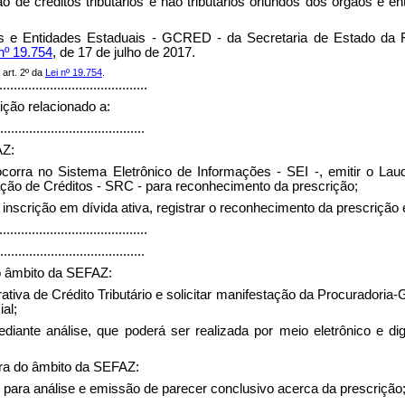
o de créditos tributários e não tributários oriundos dos órgãos e e
s e Entidades Estaduais - GCRED - da Secretaria de Estado da F
nº 19.754
, de 17 de julho de 2017.
art. 2º da
Lei nº 19.754
.
.........................................
ição relacionado a:
........................................
AZ:
ocorra no Sistema Eletrônico de Informações - SEI -, emitir o Laud
ação de Créditos - SRC - para reconhecimento da prescrição;
 à inscrição em dívida ativa, registrar o reconhecimento da prescr
.........................................
........................................
 no âmbito da SEFAZ:
rativa de Crédito Tributário e solicitar manifestação da Procuradori
al;
diante análise, que poderá ser realizada por meio eletrônico e di
 fora do âmbito da SEFAZ:
E para análise e emissão de parecer conclusivo acerca da prescrição