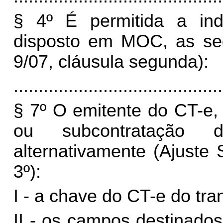
§ 4º É permitida a in
disposto em MOC, as seg
9/07, cláusula segunda):
..........................................
§ 7º O emitente do CT-e,
ou subcontratação 
alternativamente (Ajuste 
3º):
I - a chave do CT-e do tra
II - os campos destinado