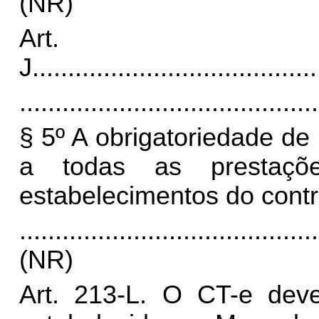
(NR)
Art.
J
........................................
..........................................
§ 5º A obrigatoriedade de
a todas as prestaçõ
estabelecimentos do contr
..........................................
(NR)
Art. 213-L. O CT-e deve