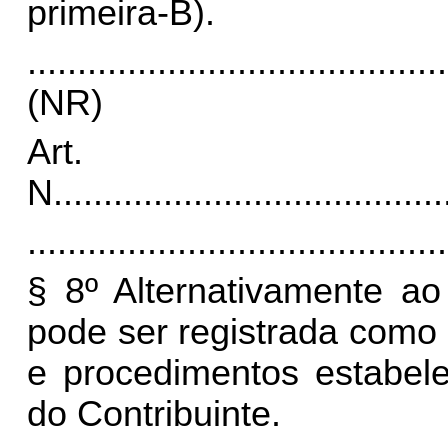
primeira-B).
..........................................
(NR)
Art.
N
.......................................
..........................................
§ 8º Alternativamente ao
pode ser registrada como 
e procedimentos estabel
do Contribuinte.