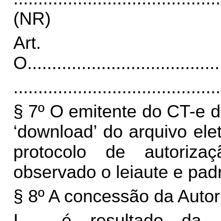
(NR)
Art.
O
.......................................
..........................................
§ 7º O emitente do CT-e d
‘download’ do arquivo ele
protocolo de autoriz
observado o leiaute e pad
§ 8º A concessão da Auto
I - é resultado da a