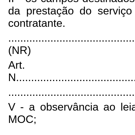
da prestação do serviço 
contratante.
..........................................
(NR)
Art.
N
.......................................
..........................................
V - a observância ao lei
MOC;
..........................................