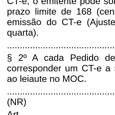
CT-e, o emitente pode sol
prazo limite de 168 (cen
emissão do CT-e (Ajuste
quarta).
..........................................
§ 2º A cada Pedido d
corresponder um CT-e a 
ao leiaute no MOC.
..........................................
(NR)
Art.