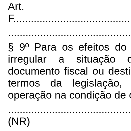
Art.
F
........................................
..........................................
§ 9º Para os efeitos do 
irregular a situação 
documento fiscal ou dest
termos da legislação, 
operação na condição de 
..........................................
(NR)