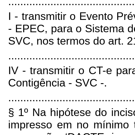
..........................................
I - transmitir o Evento P
- EPEC, para o Sistema de
SVC, nos termos do art. 2
..........................................
IV - transmitir o CT-e pa
Contigência - SVC -.
..........................................
§ 1º Na hipótese do inci
impresso em no mínimo t