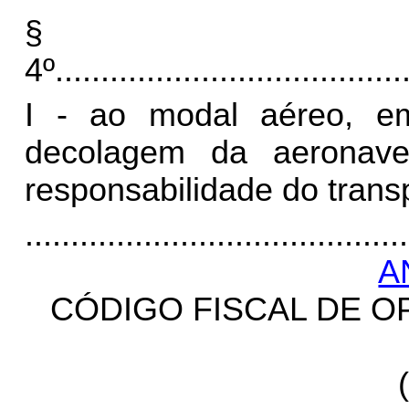
§
4º
......................................
I - ao modal aéreo, e
decolagem da aeronave
responsabilidade do trans
..........................................
A
CÓDIGO FISCAL DE O