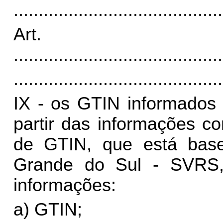
..........................................
Art. 
..........................................
..........................................
IX - os GTIN informados
partir das informações c
de GTIN, que está bas
Grande do Sul - SVRS,
informações:
a) GTIN;