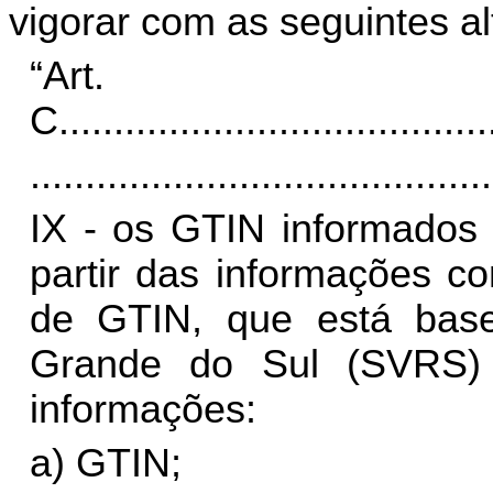
vigorar com as seguintes al
“Art
C
.......................................
..........................................
IX - os GTIN informados
partir das informações c
de GTIN, que está bas
Grande do Sul (SVRS)
informações:
a) GTIN;