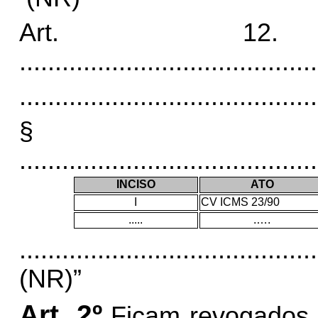
Art. 
..........................................
..........................................
§
..........................................
INCISO
ATO
I
CV ICMS 23/90
.....
.….
..........................................
(NR)”
Art. 2º
Ficam revogados 