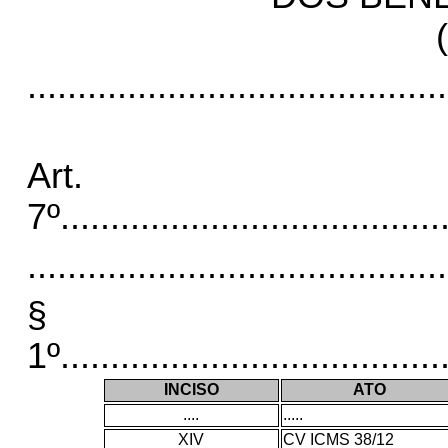
..........................................
Art.
7º
......................................
..........................................
§
1º
......................................
INCISO
ATO
....
.....
XIV
CV ICMS 38/12