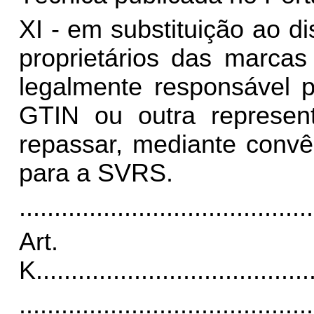
XI - em substituição ao di
proprietários das marcas
legalmente responsável p
GTIN ou outra represen
repassar, mediante convê
para a SVRS.
..........................................
Art.
K.
......................................
..........................................