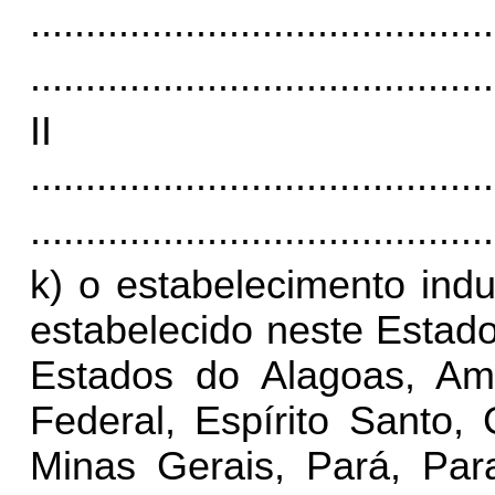
..........................................
..........................................
I
..........................................
..........................................
k) o estabelecimento indu
estabelecido neste Estad
Estados do Alagoas, Ama
Federal, Espírito Santo,
Minas Gerais, Pará, Para