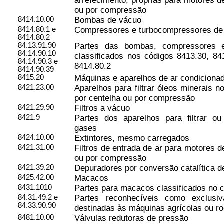
arrefecimento, próprias para motores d
ou por compressão
8414.10.00
Bombas de vácuo
8414.80.1 e
Compressores e turbocompressores de
8414.80.2
84.13.91.90
Partes das bombas, compressores e
84.14.90.10
classificados nos códigos 8413.30, 84
84.14.90.3 e
8414.80.2
8414.90.39
8415.20
Máquinas e aparelhos de ar condiciona
8421.23.00
Aparelhos para filtrar óleos minerais 
por centelha ou por compressão
8421.29.90
Filtros a vácuo
8421.9
Partes dos aparelhos para filtrar ou
gases
8424.10.00
Extintores, mesmo carregados
8421.31.00
Filtros de entrada de ar para motores d
ou por compressão
8421.39.20
Depuradores por conversão catalítica 
8425.42.00
Macacos
8431.1010
Partes para macacos classificados no 
84.31.49.2 e
Partes reconhecíveis como exclusiv
84.33.90.90
destinadas às máquinas agrícolas ou ro
8481.10.00
Válvulas redutoras de pressão