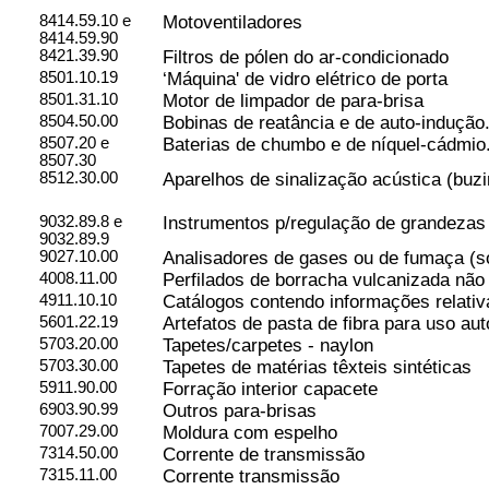
8414.59.10 e
Motoventiladores
8414.59.90
8421.39.90
Filtros de pólen do ar-condicionado
8501.10.19
‘Máquina' de vidro elétrico de porta
8501.31.10
Motor de limpador de para-brisa
8504.50.00
Bobinas de reatância e de auto-indução
8507.20 e
Baterias de chumbo e de níquel-cádmio
8507.30
8512.30.00
Aparelhos de sinalização acústica (buzi
9032.89.8
e
Instrumentos p/regulação de grandezas 
9032.89.9
9027.10.00
Analisadores de gases ou de fumaça (
4008.11.00
Perfilados de borracha vulcanizada não
4911.10.10
Catálogos contendo informações relativ
5601.22.19
Artefatos de pasta de fibra para uso au
5703.20.00
Tapetes/carpetes - naylon
5703.30.00
Tapetes de matérias têxteis sintéticas
5911.90.00
Forração interior capacete
6903.90.99
Outros para-brisas
7007.29.00
Moldura com espelho
7314.50.00
Corrente de transmissão
7315.11.00
Corrente transmissão