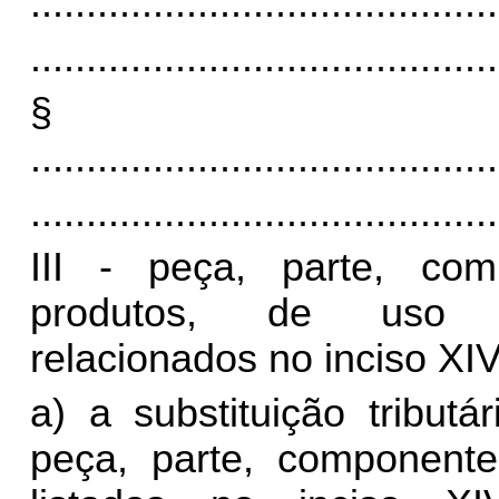
..........................................
..........................................
§
..........................................
..........................................
III - peça, parte, co
produtos, de uso es
relacionados no inciso XIV
a) a substituição tribut
peça, parte, componente