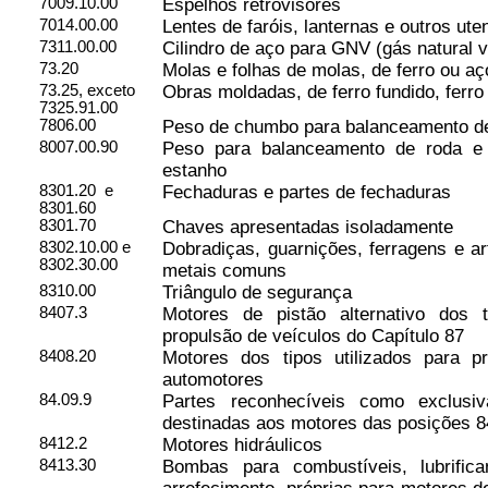
7009.10.00
Espelhos retrovisores
7014.00.00
Lentes de faróis, lanternas e outros uten
7311.00.00
Cilindro de aço para GNV (gás natural v
73.20
Molas e folhas de molas, de ferro ou aç
73.25, exceto
Obras moldadas, de ferro fundido, ferro
7325.91.00
7806.00
Peso de chumbo para balanceamento d
8007.00.90
Peso para balanceamento de roda e o
estanho
8301.20
e
Fechaduras e partes de fechaduras
8301.60
8301.70
Chaves apresentadas isoladamente
8302.10.00 e
Dobradiças, guarnições, ferragens e a
8302.30.00
metais comuns
8310.00
Triângulo de segurança
8407.3
Motores de pistão alternativo dos t
propulsão de veículos do Capítulo 87
8408.20
Motores dos tipos utilizados para p
automotores
84.09.9
Partes reconhecíveis como exclusiv
destinadas aos motores das posições 8
8412.2
Motores hidráulicos
8413.30
Bombas para combustíveis, lubrifica