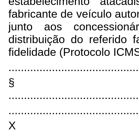
estabelecimento atacad
fabricante de veículo aut
junto aos concessioná
distribuição do referido 
fidelidade (Protocolo ICMS
..........................................
§
..........................................
..........................................
X
..........................................