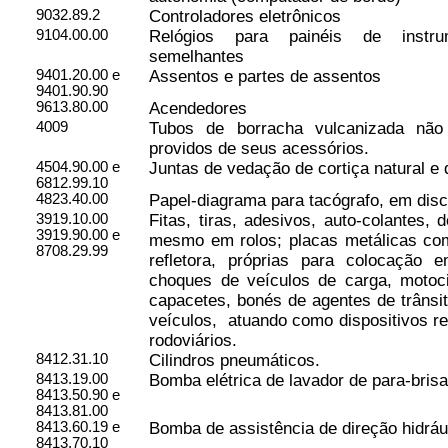
9032.89.2
Controladores eletrônicos
9104.00.00
Relógios para painéis de instru
semelhantes
9401.20.00 e
Assentos e partes de assentos
9401.90.90
9613.80.00
Acendedores
4009
Tubos de borracha vulcanizada não
providos de seus acessórios.
4504.90.00 e
Juntas de vedação de cortiça natural e
6812.99.10
4823.40.00
Papel-diagrama para tacógrafo, em disc
3919.10.00
Fitas, tiras, adesivos, auto-colantes, d
3919.90.00 e
mesmo em rolos; placas metálicas com 
8708.29.99
refletora, próprias para colocação e
choques de veículos de carga, motocic
capacetes, bonés de agentes de trânsi
veículos,
atuando como dispositivos re
rodoviários.
8412.31.10
Cilindros pneumáticos.
8413.19.00
Bomba elétrica de lavador de para-bris
8413.50.90 e
8413.81.00
8413.60.19 e
Bomba de assistência de direção hidráu
8413.70.10