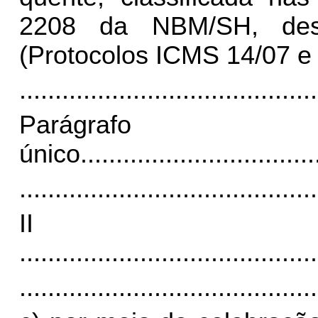
2208 da NBM/SH, des
(Protocolos ICMS 14/07 e 
..........................................
Parágrafo
único.
................................
..........................................
I
..........................................
..........................................