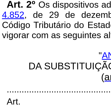
Art. 2º
Os dispositivos 
4.852
, de 29 de dezemb
Código Tributário do Esta
vigorar com as seguintes al
"
A
DA SUBSTITUIÇÃ
(
a
..........................................
Art