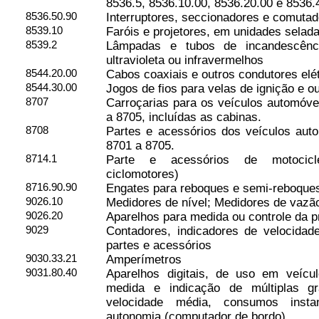
8536.5, 8536.10.00, 8536.20.00 e 8536.
8536.50.90
Interruptores, seccionadores e comuta
8539.10
Faróis e projetores, em unidades selad
8539.2
Lâmpadas e tubos de incandescênci
ultravioleta ou infravermelhos
8544.20.00
Cabos coaxiais e outros condutores elét
8544.30.00
Jogos de fios para velas de ignição e ou
8707
Carroçarias para os veículos automóve
a 8705, incluídas as cabinas.
8708
Partes e acessórios dos veículos aut
8701 a 8705.
8714.1
Parte e acessórios de motocicle
ciclomotores)
8716.90.90
Engates para reboques e semi-reboque
9026.10
Medidores de nível; Medidores de vazã
9026.20
Aparelhos para medida ou controle da 
9029
Contadores, indicadores de velocidad
partes e acessórios
9030.33.21
Amperímetros
9031.80.40
Aparelhos digitais, de uso em veícu
medida e indicação de múltiplas g
velocidade média, consumos inst
autonomia (computador de bordo)