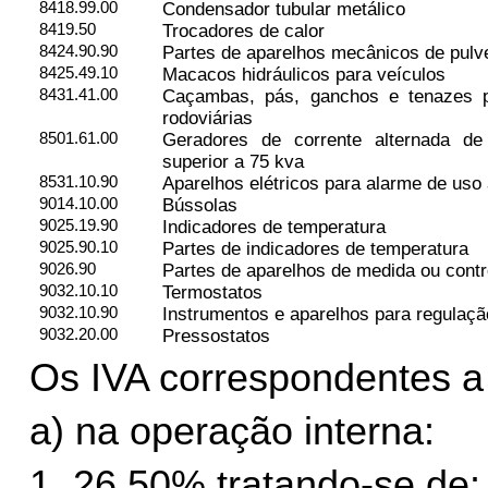
8418.99.00
Condensador tubular metálico
8419.50
Trocadores de calor
8424.90.90
Partes de aparelhos mecânicos de pulve
8425.49.10
Macacos hidráulicos para veículos
8431.41.00
Caçambas, pás, ganchos e tenazes 
rodoviárias
8501.61.00
Geradores de corrente alternada de
superior a 75 kva
8531.10.90
Aparelhos elétricos para alarme de uso
9014.10.00
Bússolas
9025.19.90
Indicadores de temperatura
9025.90.10
Partes de indicadores de temperatura
9026.90
Partes de aparelhos de medida ou contr
9032.10.10
Termostatos
9032.10.90
Instrumentos e aparelhos para regulaçã
9032.20.00
Pressostatos
Os IVA correspondentes a 
a) na operação interna:
1. 26,50% tratando-se de: