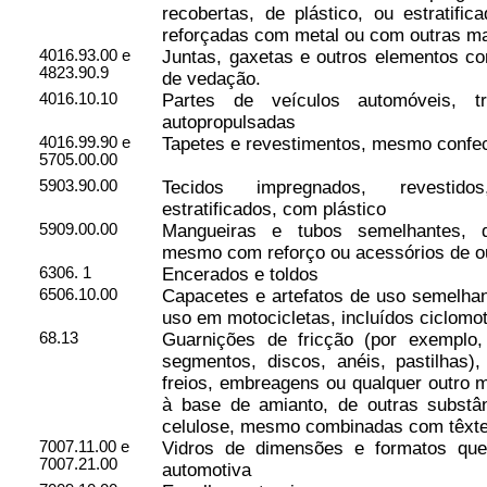
recobertas, de plástico, ou estratifi
reforçadas com metal ou com outras ma
4016.93.00 e
Juntas, gaxetas e outros elementos c
4823.90.9
de vedação.
4016.10.10
Partes de veículos automóveis, t
autopropulsadas
4016.99.90 e
Tapetes e revestimentos, mesmo confe
5705.00.00
5903.90.00
Tecidos impregnados, revestid
estratificados, com plástico
5909.00.00
Mangueiras e tubos semelhantes, d
mesmo com reforço ou acessórios de o
6306. 1
Encerados e toldos
6506.10.00
Capacetes e artefatos de uso semelhan
uso em motocicletas, incluídos ciclomo
68.13
Guarnições de fricção (por exemplo, p
segmentos, discos, anéis, pastilhas)
freios, embreagens ou qualquer outro 
à base de amianto, de outras substâ
celulose, mesmo combinadas com têxtei
7007.11.00 e
Vidros de dimensões e formatos que
7007.21.00
automotiva