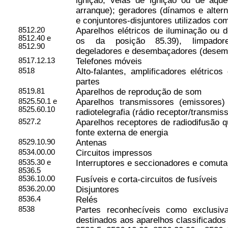
ignição, velas de ignição ou de aqu
arranque); geradores (dínamos e alter
e conjuntores-disjuntores utilizados co
8512.20
Aparelhos elétricos de iluminação ou d
8512.40 e
os da posição 85.39), limpadore
8512.90
degeladores e desembaçadores (desemb
8517.12.13
Telefones móveis
8518
Alto-falantes, amplificadores elétrico
partes
8519.81
Aparelhos de reprodução de som
8525.50.1
e
Aparelhos transmissores (emissores) 
8525.60.10
radiotelegrafia (rádio receptor/transmis
8527.2
Aparelhos receptores de radiodifusão 
fonte externa de energia
8529.10.90
Antenas
8534.00.00
Circuitos impressos
8535.30 e
Interruptores e seccionadores e comut
8536.5
8536.10.00
Fusíveis e corta-circuitos de fusíveis
8536.20.00
Disjuntores
8536.4
Relés
8538
Partes reconhecíveis como exclusiva
destinados aos aparelhos classificados