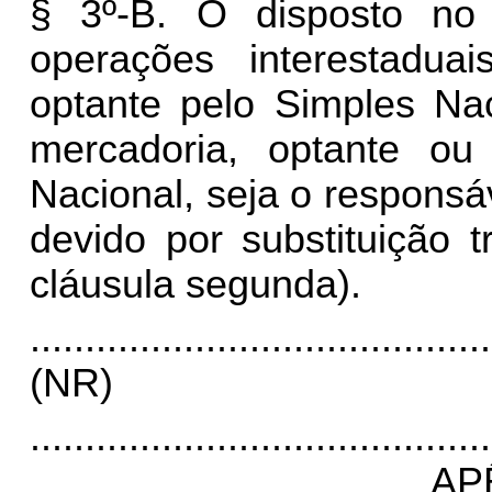
§ 3º-B. O disposto no 
operações interestaduai
optante pelo Simples Na
mercadoria, optante o
Nacional, seja o responsá
devido por substituição 
cláusula segunda).
..........................................
(NR)
..........................................
AP