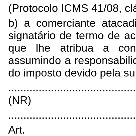
(Protocolo ICMS 41/08, cláu
b) a comerciante atacadi
signatário de termo de a
que lhe atribua a condi
assumindo a responsabili
do imposto devido pela su
..........................................
(NR)
..........................................
Art