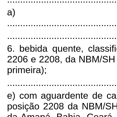
a)
..........................................
..........................................
6. bebida quente, classi
2206 e 2208, da NBM/SH (
primeira);
..........................................
e) com aguardente de can
posição 2208 da NBM/SH,
da Amapá, Bahia, Ceará, 