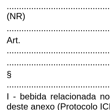
..........................................
(NR)
..........................................
Art
..........................................
..........................................
§
..........................................
I - bebida relacionada n
deste anexo (Protocolo IC