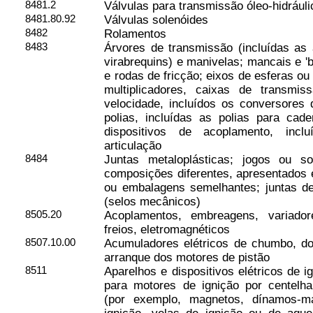
8481.2
Válvulas para transmissão óleo-hidrául
8481.80.92
Válvulas solenóides
8482
Rolamentos
8483
Árvores de transmissão (incluídas as 
virabrequins) e manivelas; mancais e '
e rodas de fricção; eixos de esferas ou 
multiplicadores, caixas de transmis
velocidade, incluídos os conversores 
polias, incluídas as polias para cad
dispositivos de acoplamento, incl
articulação
8484
Juntas metaloplásticas; jogos ou so
composições diferentes, apresentados 
ou embalagens semelhantes; juntas d
(selos mecânicos)
8505.20
Acoplamentos, embreagens, variado
freios, eletromagnéticos
8507.10.00
Acumuladores elétricos de chumbo, do 
arranque dos motores de pistão
8511
Aparelhos e dispositivos elétricos de 
para motores de ignição por centelh
(por exemplo, magnetos, dínamos-m