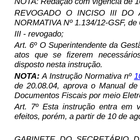
NOTA: Redação com vigência de 10
REVOGADO O INCISO III DO A
NORMATIVA Nº 1.134/12-GSF, de 0
III - revogado;
Art. 6º
O Superintendente da Gestão
atos que se fizerem necessário
disposto nesta instrução.
NOTA:
A Instrução Normativa nº
1
de 20.08.04, aprova o Manual de
Documentos Fiscais por meio Eletrô
Art. 7º Esta
instrução entra em v
efeitos, porém, a partir de 10 de a
GABINETE DO SECRETÁRIO D