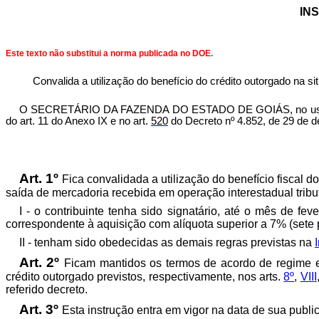
INS
Este texto não substitui a norma publicada no DOE.
Convalida a utilização do benefício do crédito outorgado na si
O SECRETÁRIO DA FAZENDA DO ESTADO DE GOIÁS, no uso de suas 
do art. 11 do Anexo IX e no art.
52
0
do Decreto nº 4.852, de 29 de d
Art. 1º
Fica convalidada a utilização do benefício fiscal d
saída de mercadoria recebida em operação interestadual tribut
I - o contribuinte tenha sido signatário, até o mês de fev
correspondente à aquisição com alíquota superior a 7% (sete p
II - tenham sido obedecidas as demais regras previstas na
Art. 2º
Ficam mantidos os termos de acordo de regime es
crédito outorgado previstos, respectivamente, nos arts.
8º
,
VII
I
referido decreto.
Art. 3º
Esta instrução entra em vigor na data de sua publi