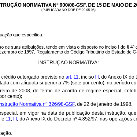
TRUÇÃO NORMATIVA Nº 900/08-GSF, DE 15 DE MAIO DE 2
(PUBLICADA NO DOE DE 20.05.08)
tuação que especifica.
atribuições, tendo em vista o disposto no inciso I do § 4º do ar
ezembro de 1997, Regulamento do Código Tributário do Estado de Go
INSTRUÇÃO NORMATIVA:
o crédito outorgado previsto no
art. 11
, inciso
I
I
I
, do Anexo IX do
ada com alíquota superior a 7% (sete por cento), no período co
ereiro de 2008, de termo de acordo de regime especial, celebra
or cento);
Instrução Normativa nº 326/98-GSF
, de 22 de janeiro de 1998.
pecial, em vigor na data de publicação desta instrução, que
, e
11
,
III
, do Anexo IX do Decreto nº 4.852/97, nas operações 
cação.