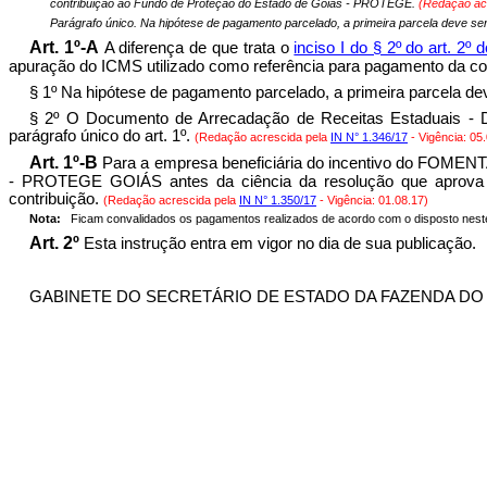
contribuição ao Fundo de Proteção do Estado de Goiás - PROTEGE.
(Redação ac
Parágrafo único. Na hipótese de pagamento parcelado, a primeira parcela deve ser
Art. 1º-A
A diferença de que trata o
inciso I do § 2º do art. 2º
apuração do ICMS utilizado como referência para pagamento da c
§ 1º Na hipótese de pagamento parcelado, a primeira parcela dev
§ 2º O Documento de Arrecadação de Receitas Estaduais - DA
parágrafo único do art. 1º.
(Redação acrescida pela
IN N° 1.346/17
- Vigência: 05
Art. 1º-B
Para a empresa beneficiária do incentivo do FOMEN
- PROTEGE GOIÁS antes da ciência da resolução que aprova 
contribuição.
(Redação acrescida pela
IN N° 1.350/17
- Vigência: 01.08.17)
Nota:
Ficam convalidados os pagamentos realizados de acordo com o disposto neste
Art. 2º
Esta instrução entra em vigor no dia de sua publicação.
GABINETE DO SECRETÁRIO DE ESTADO DA FAZENDA DO ESTA