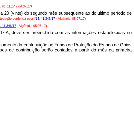
: 01.01.17 à 04.07.17)
ia 20 (vinte) do segundo mês subsequente ao do último período de
Redação conferida pela
IN N° 1.346/17
- Vigência: 05.07.17)
N° 1.346/17
- Vigência: 05.07.17)
.1º-A, deve ser preenchido com as informações estabelecidas no
amento da contribuição ao Fundo de Proteção do Estado de Goiás
de contribuição serão contados a partir do mês da primeira