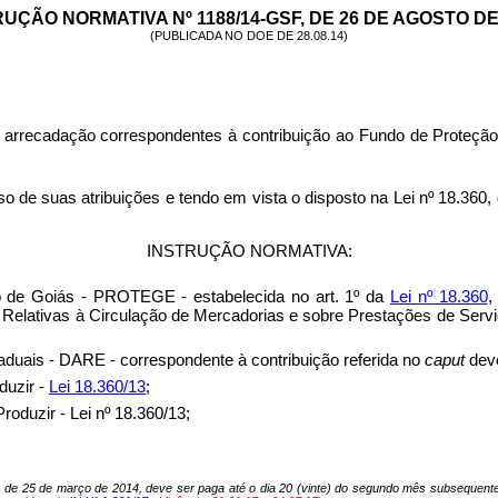
UÇÃO NORMATIVA Nº 1188/14-GSF, DE 26 DE AGOSTO DE
(PUBLICADA NO DOE DE 28.08.14)
arrecadação correspondentes à contribuição ao Fundo de Proteção
 atribuições e tendo em vista o disposto na Lei nº 18.360, de 3
INSTRUÇÃO NORMATIVA:
o de Goiás - PROTEGE - estabelecida no art. 1º da
Lei nº 18.360
,
elativas à Circulação de Mercadorias e sobre Prestações de Serviç
uais - DARE - correspondente à contribuição referida no
caput
deve
duzir -
Lei 18.360/13
;
duzir - Lei nº 18.360/13;
7, de 25 de março de 2014, deve ser paga até o dia 20 (vinte) do segundo mês subsequent