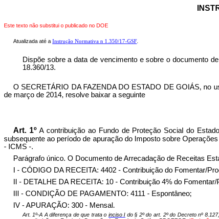
INSTR
Este texto não substitui o publicado no DOE
Atualizada até a
.
Instrução Normativa n 1.350/17-GSF
Dispõe sobre a data de vencimento e sobre o documento de 
18.360/13.
O SECRETÁRIO DA FAZENDA DO ESTADO DE GOIÁS, no uso de suas
de março de 2014, resolve baixar a seguinte
Art. 1º
A contribuição ao
Fundo de Proteção Social do Estad
subsequente ao período de apuração do Imposto sobre Operações R
- ICMS -.
Parágrafo único. O
Documento de Arrecadação de Receitas Estad
I - CÓDIGO DA RECEITA: 4402 - Contribuição do Fomentar/Pro
II - DETALHE DA RECEITA: 10 - Contribuição 4% do Fomentar/Pro
III - CONDIÇÃO DE PAGAMENTO: 4111 - E
spontâneo
;
IV - APURAÇÃO: 300 - Mensal.
Art. 1º-A A diferença de que trata o
inciso I
do § 2º do art. 2º do Decreto nº 8.12