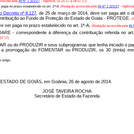
rescida pela
IN N° 1.321/17
- Vigência: 01.01.17 a 04.07.17)
 paga no prazo estabelecido no art. 1ª-A.
(Redação acrescida pela
IN N° 1.321/17
- Vigência
 do Decreto nº 8.127
, de 25 de março de 2014, deve ser paga até o d
ontribuição ao Fundo de Proteção do Estado de Goiás - PROTEGE.
(
e ser paga no prazo estabelecido no art. 1ª-A.
(Redação acrescida pela
IN 
RE - correspondente à diferença da contribuição referida no art
.07.17)
TAR ou do PRODUZIR e seus subprogramas que tenha iniciado o pag
a prorrogação do FOMENTAR ou PRODUZIR, os 30 (trinta) meses 
 artigo.
DO DE GOIÁS, em Goiânia, 26 de agosto de 2014.
JOSÉ TAVEIRA ROCHA
Secretário de Estado da Fazenda