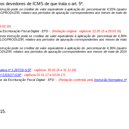
os devedores de ICMS de que trata o art. 5º.
trução pode se creditar de valor equivalente à aplicação do
percentual de 4,55% (quatro
ma LOGPRODUZIR, relativo aos períodos de apuração correspondentes aos meses de maio de
9.03.16)
scrituração Fiscal Digital - EFD -.
(Redação original - vigência: 22.05.15 a 29.03.16)
ta instrução pode se creditar de valor equivalente à aplicação do
percentual de 4,36%
grama LOGPRODUZIR, relativo aos períodos de apuração correspondentes aos meses de maio
trução pode se creditar de valor equivalente à aplicação do
percentual de 4,36% (quatro
GPRODUZIR, relativo aos períodos de apuração correspondentes aos meses de maio de 2015
ativa nº 1.267/16-GSF
- vigência: 30.03.16 a 31.12.16)
 n°1315/17-GSF
- vigência 01.01.17 a 03.05.17)
da Escrituração Fiscal Digital - EFD -.
(Redação conferida pela
Instrução Normativa nº
15.