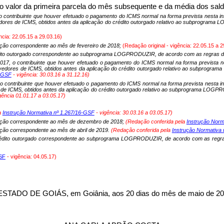
o valor da primeira parcela do mês subsequente e da média dos sald
o contribuinte que houver efetuado o pagamento do ICMS normal na forma prevista nesta ins
evedores de ICMS, obtidos antes da aplicação do crédito outorgado relativo ao subprogra
ncia: 22.05.15 a 29.03.16)
ração correspondente ao mês de fevereiro de 2018;
(Redação original - vigência: 22.05.15 a 2
édito outorgado correspondente ao subprograma LOGPRODUZIR, de acordo com as regras da E
017, o contribuinte que houver efetuado o pagamento do ICMS normal na forma prevista nes
s devedores de ICMS, obtidos antes da aplicação do crédito outorgado relativo ao subpro
6-GSF
- vigência: 30.03.16 a 31.12.16)
o contribuinte que houver efetuado o pagamento do ICMS normal na forma prevista nesta ins
res de ICMS, obtidos antes da aplicação do crédito outorgado relativo ao subprograma LO
gência 01.01.17 a 03.05.17)
a
Instrução Normativa nº 1.267/16-GSF
- vigência: 30.03.16 a 03.05.17)
uração correspondente ao mês de dezembro de 2018;
(Redação conferida pela
Instrução Norm
ação correspondente ao mês de abril de 2019.
(Redação conferida pela
Instrução Normativa
rédito outorgado correspondente ao subprograma LOGPRODUZIR, de acordo com as regras 
GSF
- vigência: 04.05.17)
O DE GOIÁS, em Goiânia, aos 20 dias do mês de maio de 20