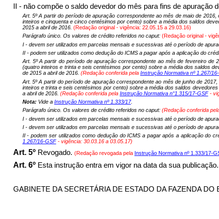
II - não compõe o saldo devedor do mês para fins de apuração d
Art. 5º A partir do período de apuração correspondente ao mês de maio de 2016, 
inteiros e cinquenta e cinco centésimos por cento) sobre a média dos saldos d
2015 a abril de 2016.
(Redação original - vigência: 22.05.15 a 29.03.16)
Parágrafo único. Os valores de crédito referidos no caput:
(Redação original - vigê
I - devem ser utilizados em parcelas mensais e sucessivas até o período de apu
II - podem ser utilizados como dedução do ICMS a pagar após a aplicação do cr
Art. 5º
A partir do período de apuração correspondente ao mês de fevereiro de 2
(quatro inteiros e trinta e seis centésimos por cento) sobre a média dos saldo
de 2015 a abril de 2016.
(Redação conferida pela
Instrução Normativa nº 1.267/1
Art. 5º A partir do período de apuração correspondente ao mês de junho de 2017, 
inteiros e trinta e seis centésimos por cento) sobre a média dos saldos devedo
a abril de 2016.
(Redação conferida pela
Instrução Normativa n°1.315/17-GSF
- vi
Nota:
Vide a
Instrução Normativa nº 1.333/17
.
Parágrafo único. Os valores de crédito referidos no caput:
(Redação conferida pel
I - devem ser utilizados em parcelas mensais e sucessivas até o período de ap
I - devem ser utilizados em parcelas mensais e sucessivas até o período de apur
II - podem ser utilizados como dedução do ICMS a pagar após a aplicação do c
1.267/16-GSF
- vigência: 30.03.16 a 03.05.17)
Art. 5º
Revogado.
(Redação revogada pela
Instrução Normativa nº 1.333/17-
Art. 6º
Esta instrução entra em vigor na data da sua publicação.
GABINETE DA SECRETÁRIA DE ESTADO DA FAZENDA DO ESTAD