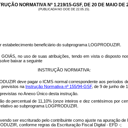
TRUÇÃO NORMATIVA Nº 1.219/15-GSF, DE 20 DE MAIO DE 2
(
PUBLICADA NO DOE DE 22.05.15).
or estabelecimento beneficiário do subprograma LOGPRODUZIR.
o uso de suas atribuições, tendo em vista o disposto nos art
olve baixar a seguinte
INSTRUÇÃO NORMATIVA:
DUZIR deve pagar o ICMS normal correspondente aos períodos de a
s previstos na
Instrução Normativa nº 155/94-GSF
, de 9 de junho de 
revistas no Anexo Único desta instrução.
ção do percentual de 11,10% (onze inteiros e dez centésimos por ce
ado relativo ao subprograma LOGPRODUZIR.
devendo ser escriturado pelo contribuinte como ajuste na apuração de
RODUZIR, conforme regras da Escrituração Fiscal Digital - EFD -;