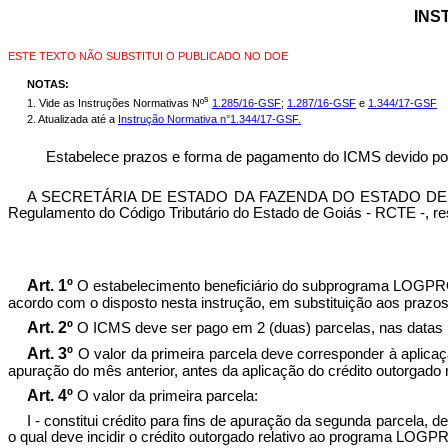
INS
ESTE TEXTO NÃO SUBSTITUI O PUBLICADO NO DOE
NOTAS:
s
1. Vide as Instruções Normativas Nº
1.285/16-GSF
;
1.287/16-GSF
e
1.344/17-GSF
2.
Atualizada até a
Instrução Normativa n°1.344/17-GSF.
Estabelece prazos e forma de pagamento do ICMS devido p
A SECRETÁRIA DE ESTADO DA FAZENDA DO ESTADO DE GOIÁS, n
Regulamento do Código Tributário do Estado de Goiás - RCTE -, res
Art. 1º
O estabelecimento beneficiário do subprograma LOGPRO
acordo com o disposto nesta instrução, em substituição aos prazo
Art. 2º
O ICMS deve ser pago em 2 (duas) parcelas, nas datas p
Art. 3º
O valor da primeira parcela deve corresponder à aplica
apuração do mês anterior, antes da aplicação do crédito outorg
Art. 4º
O valor da primeira parcela:
I - constitui crédito para fins de apuração da segunda parcela, 
o qual deve incidir o crédito outorgado relativo ao programa LOGP