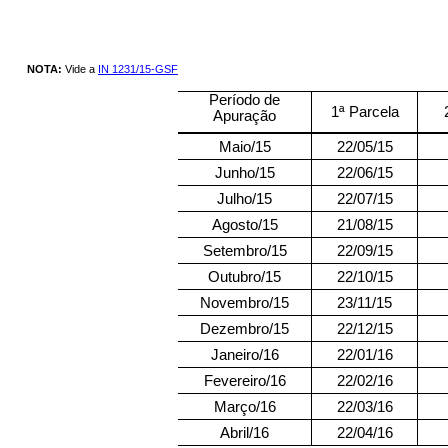
NOTA:
Vide a
IN 1231/15-GSF
Período de
1ª Parcela
Apuração
Maio/15
22/05/15
Junho/15
22/06/15
Julho/15
22/07/15
Agosto/15
21/08/15
Setembro/15
22/09/15
Outubro/15
22/10/15
Novembro/15
23/11/15
Dezembro/15
22/12/15
Janeiro/16
22/01/16
Fevereiro/16
22/02/16
Março/16
22/03/16
Abril/16
22/04/16