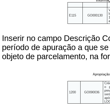
Informaç
E115
GO000130
a
Inserir no campo Descrição C
período de apuração a que se 
objeto de parcelamento, na 
Apropriação
Cré
o 
pre
1200
GO090036
ser
apó
LO