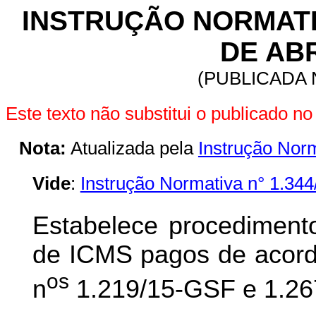
INSTRUÇÃO NORMATIVA
DE ABR
(PUBLICADA N
Este texto não substitui o publicado 
Nota:
Atualizada pela
Instrução Nor
Vide
:
Instrução Normativa n° 1.34
Estabelece procedimento
de ICMS pagos de acord
os
n
1.219/15-GSF e 1.26