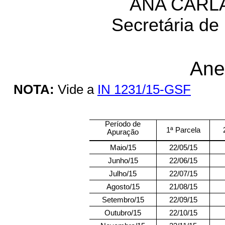
ANA CARL
Secretária de
Ane
NOTA:
Vide a
IN 1231/15-GSF
Período de
1ª Parcela
Apuração
Maio/15
22/05/15
Junho/15
22/06/15
Julho/15
22/07/15
Agosto/15
21/08/15
Setembro/15
22/09/15
Outubro/15
22/10/15