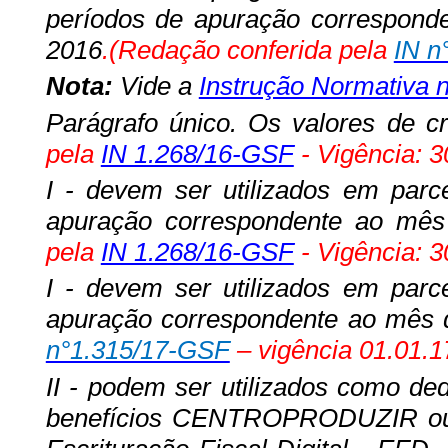
períodos de apuração correspond
2016
.(Redação conferida pela
IN n
Nota:
Vide a
Instrução Normativa 
Parágrafo único. Os valores de cr
pela
IN 1.268/16-GSF
- Vigência: 3
I - devem ser utilizados em parc
apuração correspondente ao mê
pela
IN 1.268/16-GSF
- Vigência: 3
I - devem ser utilizados em parc
apuração correspondente ao mês d
n°1.315/17-GSF
– vigência 01.01.1
II - podem ser utilizados como d
benefícios CENTROPRODUZIR ou