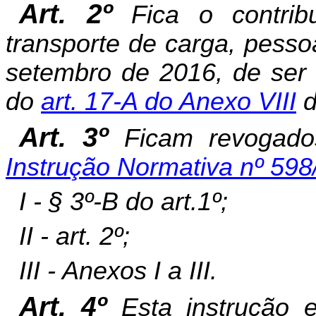
Art. 2º
Fica o contribu
transporte de carga, pesso
setembro de 2016, de ser s
do
art. 17-A do Anexo VIII
d
Art. 3º
Ficam revogados
Instrução Normativa nº 59
I - §
3º-B do art.
1º;
II - art. 2º;
III - Anexos I a III.
Art. 4º
Esta instrução 