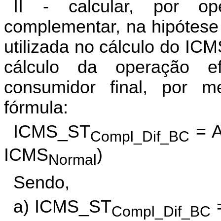
II - calcular, por op
complementar, na hipótese
utilizada no cálculo do IC
cálculo da operação e
consumidor final, por m
fórmula:
ICMS_ST
= A
Compl_Dif_BC
ICMS
)
Normal
Sendo,
a) ICMS_ST
=
Compl_Dif_BC