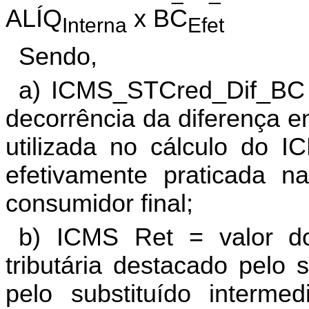
ALÍQ
x BC
Interna
Efet
Sendo,
a) ICMS_STCred_Dif_BC 
decorrência da diferença e
utilizada no cálculo do I
efetivamente praticada n
consumidor final;
b) ICMS Ret = valor do
tributária destacado pelo s
pelo substituído intermed