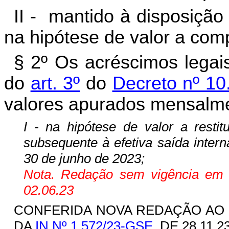
II - mantido à disposição
na hipótese de valor a com
§ 2º Os acréscimos legai
do
art. 3º
do
Decreto nº 10
valores apurados mensalm
I - na hipótese de valor a restit
subsequente à efetiva saída intern
30 de junho de 2023;
Nota. Redação sem vigência em fu
02.06.23
CONFERIDA NOVA REDAÇÃO AO INC
DA
IN Nº 1.572/23-GSE
, DE 28.11.2