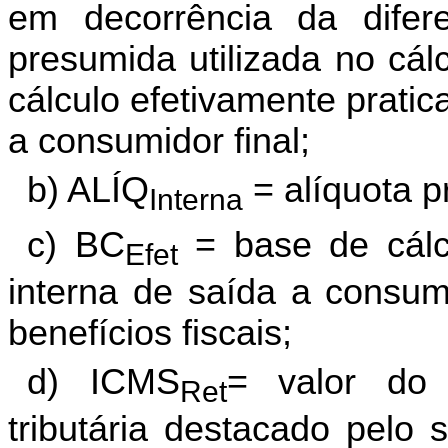
em decorrência da difer
presumida utilizada no cál
cálculo efetivamente prati
a consumidor final;
b) ALÍQ
= alíquota p
Interna
c) BC
= base de cálc
Efet
interna de saída a consumi
benefícios fiscais;
d) ICMS
= valor do 
Ret
tributária destacado pelo s