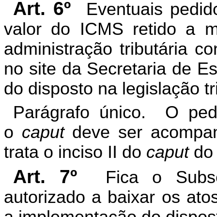
Art. 6º
Eventuais pedid
valor do ICMS retido a m
administração tributária c
no site da Secretaria de E
do disposto na legislação tr
Parágrafo único. O pedi
o
caput
deve ser acompan
trata o inciso II do
caput
do 
Art. 7º
Fica o Subse
autorizado a baixar os ato