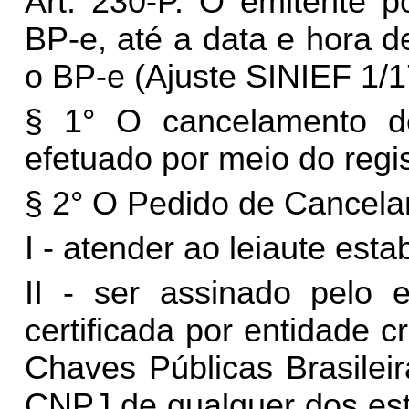
Art. 230-P. O emitente p
BP-e, até a data e hora d
o BP-e (Ajuste SINIEF 1/1
§ 1° O cancelamento d
efetuado por meio do regi
§ 2° O Pedido de Cancela
I - atender ao leiaute est
II - ser assinado pelo e
certificada por entidade c
Chaves Públicas Brasileir
CNPJ de qualquer dos est