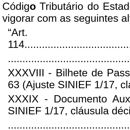
Códig
o
Tributário do Esta
vigorar com as seguintes al
“Art.
114
....................................
..........................................
XXXVIII - Bilhete de Pas
63 (Ajuste SINIEF 1/17, cl
XXXIX - Documento Auxi
SINIEF 1/17, cláusula déc
..........................................