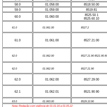
58.0
01.058.00
8518.50.00
59.0
01.059.00
8519.81
8525.50.1
60.0
01.060.00
8525.60.10
61.0
01.061.00
8527.2
61.0
01.061.00
8527.21.00
62.0
01.062.00
8527.21.90 8521.90.9
62.0
01.062.00
8527.21.90
62.0
01.062.00
8527.29.00
62.1
01.062.01
8521.90.90
63.0
01.063.00
8529.10.90
Nota: Redação com vigência de 01.01.16 a 01.05.22