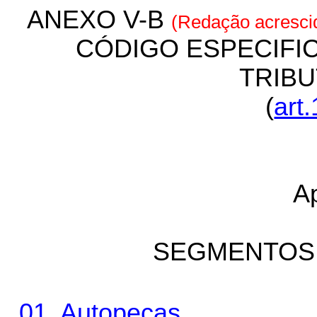
ANEXO V-B
(Redação acresci
CÓDIGO ESPECIFI
TRIBU
(
art
A
SEGMENTOS
01. Autopeças