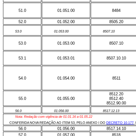
51.0
01.051.00
8484
52.0
01.052.00
8505.20
53.0
01.053.00
8507.10
53.0
01.053.00
8507.10
53.1
01.053.01
8507.10.10
54.0
01.054.00
8511
8512.20
55.0
01.055.00
8512.40
8512.90.00
56.0
01.056.00
8517.12.13
Nota: Redação com vigência de 01.01.16 a 01.05.22
CONFERIDA NOVA REDAÇÃO AO ITEM 53, PELO ANEXO I DO
DECRETO 10.177
,
56.0
01.056.00
8517.14.10
57.0
01.057.00
8518