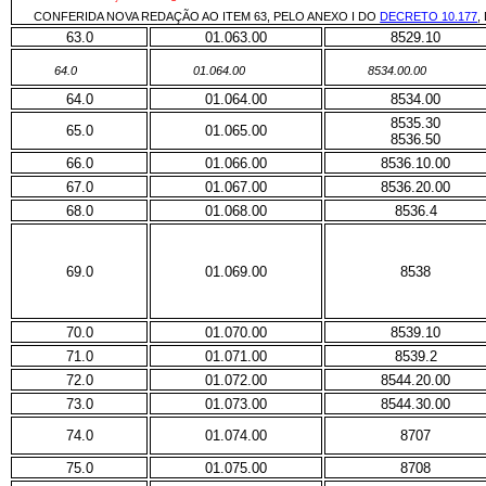
CONFERIDA NOVA REDAÇÃO AO ITEM 63, PELO ANEXO I DO
DECRETO 10.177
,
63.0
01.063.00
8529.10
64.0
01.064.00
8534.00.00
64.0
01.064.00
8534.00
8535.30
65.0
01.065.00
8536.50
66.0
01.066.00
8536.10.00
67.0
01.067.00
8536.20.00
68.0
01.068.00
8536.4
69.0
01.069.00
8538
70.0
01.070.00
8539.10
71.0
01.071.00
8539.2
72.0
01.072.00
8544.20.00
73.0
01.073.00
8544.30.00
74.0
01.074.00
8707
75.0
01.075.00
8708