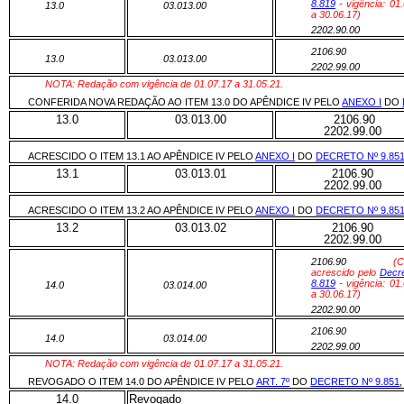
8.819
- vigência: 01
13.0
03.013.00
a 30.06.17)
2202.90.00
2106.90
13.0
03.013.00
2202.99.00
NOTA: Redação com vigência de 01.07.17 a 31.05.21.
CONFERIDA NOVA REDAÇÃO AO ITEM 13.0 DO APÊNDICE IV PELO
ANEXO I
DO
13.0
03.013.00
2106.90
2202.99.00
ACRESCIDO O ITEM 13.1 AO APÊNDICE IV PELO
ANEXO I
DO
DECRETO Nº 9.85
13.1
03.013.01
2106.90
2202.99.00
ACRESCIDO O ITEM 13.2 AO APÊNDICE IV PELO
ANEXO I
DO
DECRETO Nº 9.85
13.2
03.013.02
2106.90
2202.99.00
2106.90
(C
acrescido pelo
Decre
8.819
- vigência: 01
14.0
03.014.00
a 30.06.17)
2202.90.00
2106.90
14.0
03.014.00
2202.99.00
NOTA: Redação com vigência de 01.07.17 a 31.05.21.
REVOGADO O ITEM 14.0 DO APÊNDICE IV PELO
ART. 7º
DO
DECRETO Nº 9.851
14.0
Revogado