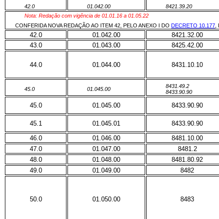
42.0
01.042.00
8421.39.20
Nota: Redação com vigência de 01.01.16 a 01.05.22
CONFERIDA NOVA REDAÇÃO AO ITEM 42, PELO ANEXO I DO
DECRETO 10.177
,
42.0
01.042.00
8421.32.00
43.0
01.043.00
8425.42.00
44.0
01.044.00
8431.10.10
8431.49.2
45.0
01.045.00
8433.90.90
45.0
01.045.00
8433.90.90
45.1
01.045.01
8433.90.90
46.0
01.046.00
8481.10.00
47.0
01.047.00
8481.2
48.0
01.048.00
8481.80.92
49.0
01.049.00
8482
50.0
01.050.00
8483