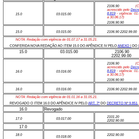
2106.90
(C
acrescido pelo
Decre
8.819
- vigência: 01
15.0
03.015.00
a 30.06.17)
2106.90.90
15.0
03.015.00
2106.90 2202.99.00
NOTA: Redação com vigência de 01.07.17 a 31.05.21.
CONFERIDA NOVA REDAÇÃO AO ITEM 15.0 DO APÊNDICE IV PELO
ANEXO I
DO
15.0
03.015.00
2106.90
2202.99.00
2106.90
(C
acrescido pelo
Decre
8.819
- vigência: 01
16.0
03.016.00
a 30.06.17)
2106.90.90
16.0
03.016.00
2106.90 2202.99.00
NOTA: Redação com vigência de 01.01.16 a 31.05.21.
REVOGADO O ITEM 16.0 DO APÊNDICE IV PELO
ART. 7º
DO
DECRETO Nº 9.851
16.0
Revogado
2101.20
17.0
03.017.00
2202.90.00
17.0
18.0
2202.90.00
03.018.00