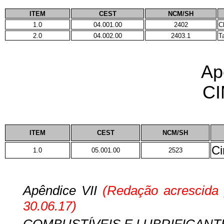
ITEM
CEST
NCM/SH
1.0
04.001.00
2402
C
2.0
04.002.00
2403.1
T
Ap
C
ITEM
CEST
NCM/SH
C
1.0
05.001.00
2523
Apêndice VII
(Redação acrescida
30.06.17)
COMBUSTÍVEIS E LUBRIFICANT