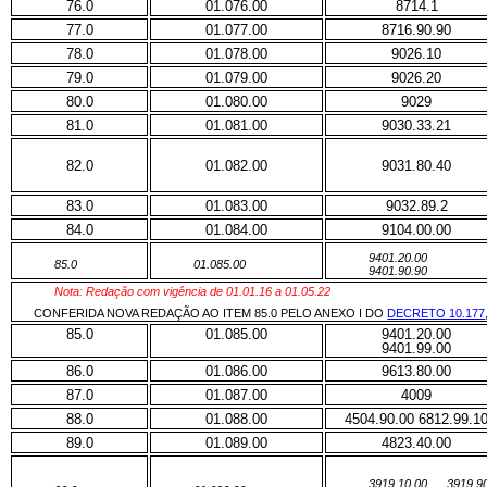
76.0
01.076.00
8714.1
77.0
01.077.00
8716.90.90
78.0
01.078.00
9026.10
79.0
01.079.00
9026.20
80.0
01.080.00
9029
81.0
01.081.00
9030.33.21
82.0
01.082.00
9031.80.40
83.0
01.083.00
9032.89.2
84.0
01.084.00
9104.00.00
9401.20.00
85.0
01.085.00
9401.90.90
Nota: Redação com vigência de 01.01.16 a 01.05.22
CONFERIDA NOVA REDAÇÃO AO ITEM 85.0 PELO ANEXO I DO
DECRETO 10.177
85.0
01.085.00
9401.20.00
9401.99.00
86.0
01.086.00
9613.80.00
87.0
01.087.00
4009
88.0
01.088.00
4504.90.00 6812.99.1
89.0
01.089.00
4823.40.00
3919.10.00 3919.90