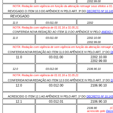
2202.99.00
NOTA: Redação sem vigência em função da alteração retroagir seus efeitos a 01
REVOGADO O ITEM 10.3 DO APÊNDICE IV PELO ART. 3º DO
DECRETO Nº 10.14
REVOGADO
11.0
03.011.00
2202
NOTA: Redação com vigência de 01.01.16 a 31.05.21.
CONFERIDA NOVA REDAÇÃO AO ITEM 11.0 DO APÊNDICE IV PELO
ANEXO I
11.0
03.011.00
2202.10.00
2202.99.00
NOTA: Redação com vigência de sem vigência em função da alteração retroagir se
CONFERIDA NOVA REDAÇÃO AO ITEM 11.0 DO APÊNDICE IV PELO ART. 1º DO
D
11.0
03.011.00
2202.10.00
2202.99.00
12.0
03.012.00
2106.90.10
NOTA: Redação com vigência de 01.01.16 a 31.05.21
CONFERIDA NOVA REDAÇÃO AO ITEM 12.0 DO APÊNDICE IV PELO ART. 1º DO
D
12.0
03.012.00
2106.90.10
ACRESCIDO O ITEM 12.1 AO APÊNDICE IV PELO ART. 1º DO
DECRETO Nº 10.14
12.1
03.012.01
2106.90.10
2106.90
(C
acrescido pelo
Decre