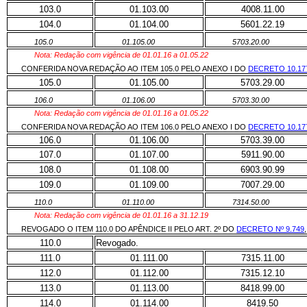
103.0
01.103.00
4008.11.00
104.0
01.104.00
5601.22.19
105.0
01.105.00
5703.20.00
Nota: Redação com vigência de 01.01.16 a 01.05.22
CONFERIDA NOVA REDAÇÃO AO ITEM 105.0 PELO ANEXO I DO
DECRETO 10.17
105.0
01.105.00
5703.29.00
106.0
01.106.00
5703.30.00
Nota: Redação com vigência de 01.01.16 a 01.05.22
CONFERIDA NOVA REDAÇÃO AO ITEM 106.0 PELO ANEXO I DO
DECRETO 10.17
106.0
01.106.00
5703.39.00
107.0
01.107.00
5911.90.00
108.0
01.108.00
6903.90.99
109.0
01.109.00
7007.29.00
110.0
01.110.00
7314.50.00
Nota: Redação com vigência de 01.01.16 a 31.12.19
REVOGADO O ITEM 110.0 DO APÊNDICE II PELO ART. 2º DO
DECRETO Nº 9.749
110.0
Revogado.
111.0
01.111.00
7315.11.00
112.0
01.112.00
7315.12.10
113.0
01.113.00
8418.99.00
114.0
01.114.00
8419.50