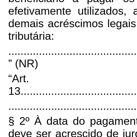
efetivamente utilizados,
demais acréscimos legais
tributária:
..........................................
” (NR)
“Art.
13.
.....................................
..........................................
§ 2º À data do pagament
deve ser acrescido de ju