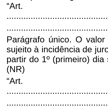
“Art
..........................................
..........................................
Parágrafo único. O valor
sujeito à incidência de ju
partir do 1º (primeiro) d
(NR)
“Art
..........................................
..........................................