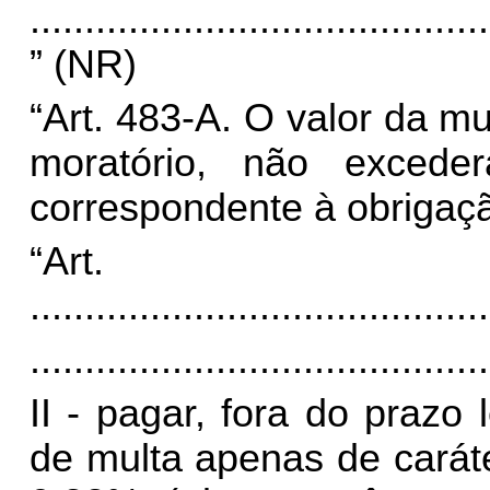
..........................................
” (NR)
“Art. 483-A. O valor da mul
moratório, não excede
correspondente à obrigaçã
“Art
..........................................
..........................................
II - pagar, fora do prazo 
de multa apenas de caráte