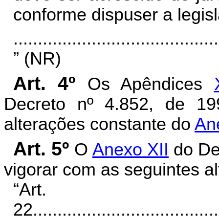
conforme dispuser a legisl
..........................................
” (NR)
Art. 4º
Os Apêndices
Decreto nº 4.852, de 1
alterações constante do
An
Art. 5º
O
Anexo XII
do Dec
vigorar com as seguintes al
“Art.
22.
.....................................