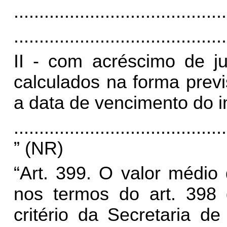
..........................................
..........................................
II - com acréscimo de j
calculados na forma previs
a data de vencimento do 
..........................................
” (NR)
“Art. 399. O valor médio
nos termos do art. 398 
critério da Secretaria 