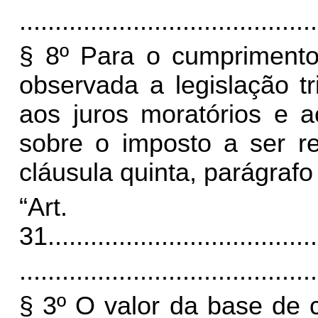
..........................................
§ 8º Para o cumprimento
observada a legislação tr
aos juros moratórios e a
sobre o imposto a ser r
cláusula quinta, parágrafo
“Art.
31.
.....................................
..........................................
§ 3º O valor da base de c