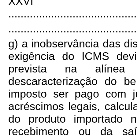
XX
..........................................
..........................................
g) a inobservância das di
exigência do ICMS dev
prevista na alínea 
descaracterização do ben
imposto ser pago com j
acréscimos legais, calcul
do produto importado 
recebimento ou da sa