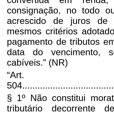
convertida em renda,
consignação, no todo ou
acrescido de juros de
mesmos critérios adotados
pagamento de tributos em
data do vencimento, s
cabíveis.” (NR)
“Art.
504.
...................................
§ 1º Não constitui morat
tributário decorrente d