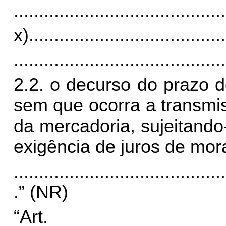
..........................................
x)
.......................................
..........................................
2.2. o decurso do prazo 
sem que ocorra a transmi
da mercadoria, sujeitand
exigência de juros de mor
..........................................
.” (NR)
“Art.