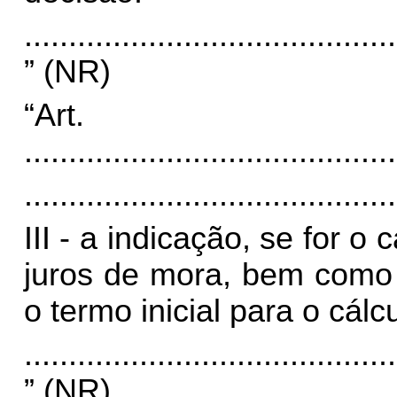
..........................................
” (NR)
“Art
..........................................
..........................................
III - a indicação, se for o 
juros de mora, bem como 
o termo inicial para o cálcu
..........................................
” (NR)