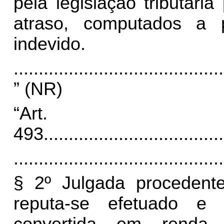
pela legislação tributár
atraso, computados a 
indevido.
..........................................
” (NR)
“Art.
493.
...................................
..........................................
§ 2º Julgada procedent
reputa-se efetuado e