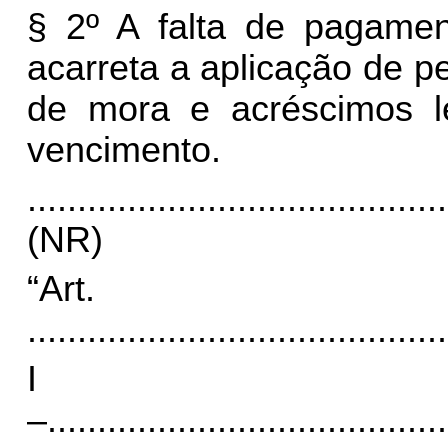
§ 2º A falta de pagamen
acarreta a aplicação de p
de mora e acréscimos le
vencimento.
..........................................
(NR)
“Art
..........................................
I
–
........................................