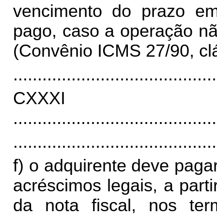
vencimento do prazo em
pago, caso a operação nã
(Convênio ICMS 27/90, clá
..........................................
CXX
..........................................
..........................................
f) o adquirente deve paga
acréscimos legais, a part
da nota fiscal, nos ter