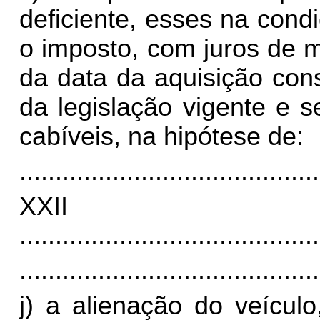
deficiente, esses na cond
o imposto, com juros de m
da data da aquisição cons
da legislação vigente e 
cabíveis, na hipótese de:
..........................................
XX
..........................................
..........................................
j) a alienação do veícul