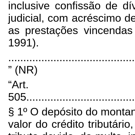
inclusive confissão de dí
judicial, com acréscimo d
as prestações vincendas 
1991).
..........................................
” (NR)
“Art.
505.
...................................
§ 1º O depósito do montan
valor do crédito tributári