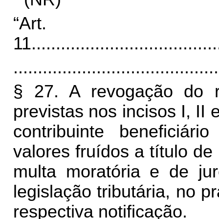
“Art.
11.
.....................................
..........................................
§ 27. A revogação do r
previstas nos incisos I, II 
contribuinte beneficiá
valores fruídos a título d
multa moratória e de j
legislação tributária, no pr
respectiva notificação.