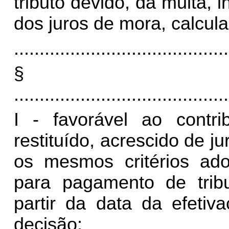
tributo devido, da multa, i
dos juros de mora, calcula
..........................................
§
..........................................
I - favorável ao contri
restituído, acrescido de 
os mesmos critérios adot
para pagamento de trib
partir da data da efetiv
decisão: