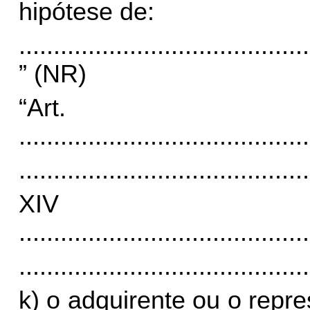
hipótese de:
..........................................
” (NR)
“Ar
..........................................
..........................................
XI
..........................................
..........................................
k) o adquirente ou o repre