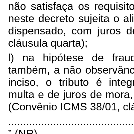
não satisfaça os requisi
neste decreto sujeita o a
dispensado, com juros 
cláusula quarta);
l) na hipótese de frau
também, a não observânci
inciso, o tributo é inte
multa e de juros de mora,
(Convênio ICMS 38/01, clá
..........................................
” (NR)