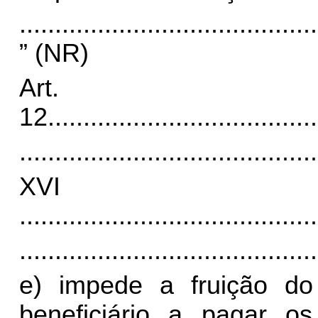
..........................................
” (NR)
Art.
12.
.....................................
..........................................
XV
..........................................
..........................................
e) impede a fruição do
beneficiário a pagar os