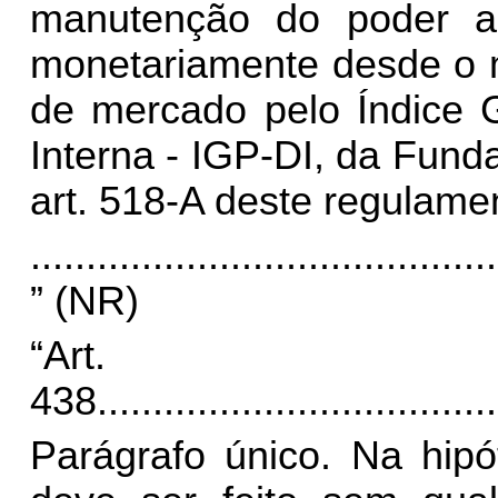
manutenção do poder aq
monetariamente desde o 
de mercado pelo Índice G
Interna - IGP-DI, da Fund
art. 518-A deste regulame
..........................................
” (NR)
“Art.
438.
...................................
Parágrafo único. Na hipó