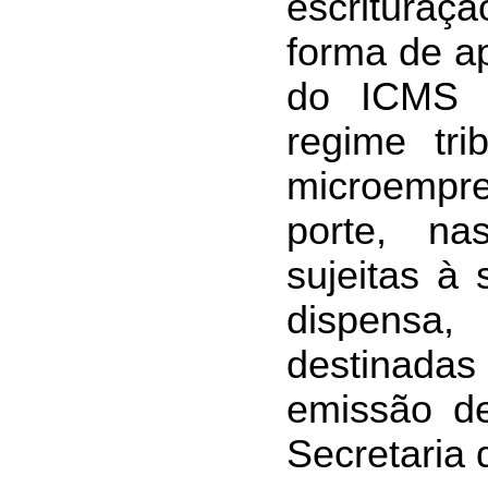
escrituraçã
forma de a
do ICMS 
regime tri
microempr
porte, na
sujeitas à 
dispensa, 
destinada
emissão d
Secretaria