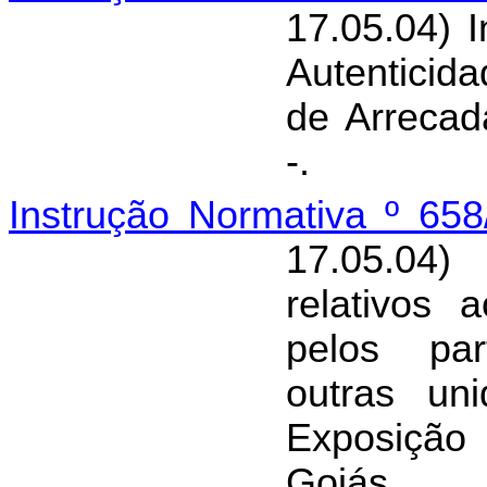
17.05.04) I
Autenticid
de Arreca
-.
Instrução Normativa º 65
17.05.04
relativos
pelos par
outras un
Exposição
Goiás.