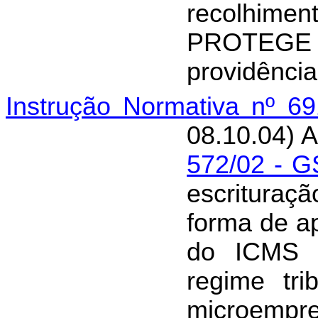
recolhime
PROTEG
providência
Instrução Normativa nº 6
08.10.04) A
572/02 - 
escrituraçã
forma de a
do ICMS 
regime tri
microempr