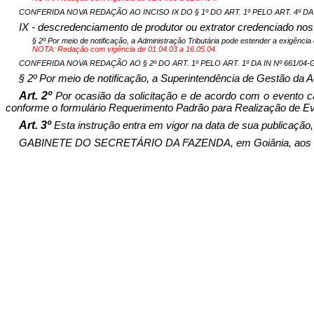
CONFERIDA NOVA REDAÇÃO AO INCISO IX DO § 1º DO ART. 1º PELO ART. 4º DA IN 
IX - descredenciamento de produtor ou extrator credenciado nos
§ 2º Por meio de notificação, a Administração Tributária pode estender a exigênci
NOTA: Redação com vigência de 01.04.03 a 16.05.04.
CONFERIDA NOVA REDAÇÃO AO § 2º DO ART. 1º PELO ART. 1º DA IN Nº 661/04-GSF
§ 2º Por meio de notificação, a Superintendência de Gestão da 
Art. 2º
Por ocasião da solicitação e de acordo com o evento cad
conforme o formulário Requerimento Padrão para Realização de E
Art. 3º
Esta instrução entra em vigor na data de sua publicação,
GABINETE DO SECRETÁRIO DA FAZENDA, em Goiânia, aos 27 