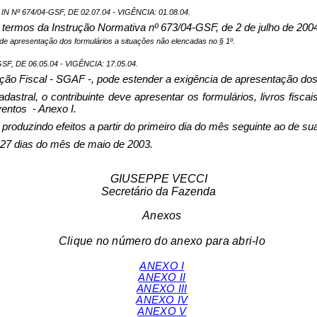
Nº 674/04-GSF, DE 02.07.04 - VIGÊNCIA: 01.08.04
.
 termos da Instrução Normativa nº 673/04-GSF, de 2 de julho de 200
a de apresentação dos formulários a situações não elencadas no § 1º.
, DE 06.05.04 - VIGÊNCIA: 17.05.04.
Ação Fiscal - SGAF -, pode estender a exigência de apresentação dos
astral, o contribuinte deve apresentar os formulários, livros fisca
ventos
- Anexo I.
 produzindo efeitos a partir do primeiro dia do mês seguinte ao de su
dias do mês de maio de 2003.
GIUSEPPE VECCI
Secretário da Fazenda
Anexos
Clique no número do anexo para abri-lo
ANEX
O
I
ANEX
O
II
ANEXO III
ANEXO IV
ANEXO V