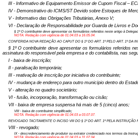
III - Informativo de Equipamento Emissor de Cupom Fiscal – ECF
IV - Demonstrativo do ICMS/ST Devido sobre Estoques de Mercad
V - Informativo das Obrigações Tributárias, Anexo V;
VI - Declaração de Responsabilidade por Guarda de Livros e Do
§ 1º O contribuinte deve apresentar os formulários referidos neste artigo à Delega
NOTA: Redação com vigência de 01.04.03 a 16.05.04.
CONFERIDA NOVA REDAÇÃO AO CAPUT DO § 1º DO ART. 1º PELO ART. 1º DA IN Nº 
§ 1º O contribuinte deve apresentar os formulários referidos ne
assinatura do responsável pela empresa e do contabilista, nas segu
I - baixa de inscrição;
II - paralisação temporária;
III - reativação de inscrição por iniciativa do contribuinte;
IV - mudança de endereço para outro município dentro do Estad
V - alteração no quadro societário;
VI - fusão, incorporação, transformação ou cisão;
VII - baixa de empresa suspensa há mais de 5 (cinco) anos;
VIII - baixa de contribuinte simplificado;
NOTA: Redação com vigência de 01.04.03 a 03.07.07.
REVOGADO TACITAMENTE O INCISO VIII DO § 1º DO ART. 1º PELA INSTRUÇÃO NOR
VIII - revogado;
IX - descredenciamento de produtor ou extrator credenciado nos termos da Instru
NOTA: Redação com vigência de 01.04.03 a 31.07.04.