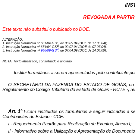
INS
REVOGADA A PARTIR D
Este texto não substitui o publicado no DOE.
ALTERAÇÃO:
1. Instrução Normativa n° 661/04-GSF, de 06.05.04 (DOE de 17.05.04);
2. Instrução Normativa nº 674/04-GSF, de 02.07.04 (DOE de 07.07.04).
3. Instrução Normativa nº
946/09-GSF
, de 07.04.09 (DOE de 14.04.09).
NOTA: Texto atualizado, consolidado e anotado.
Institui formulários a serem apresentados pelo contribuinte p
O SECRETÁRIO DA FAZENDA DO ESTADO DE GOIÁS, no uso de s
Regulamento do Código Tributário do Estado de Goiás - RCTE -, res
Art. 1º
Ficam instituídos os formulários a seguir indicados a 
Contribuintes do Estado - CCE:
I - Requerimento Padrão para Realização de Eventos, Anexo I;
II - Informativo sobre a Utilização e Apresentação de Documentos