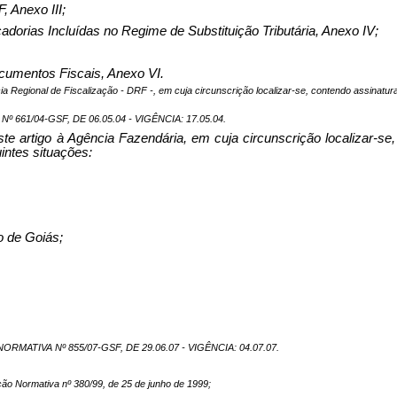
, Anexo III;
orias Incluídas no Regime de Substituição Tributária, Anexo IV;
cumentos Fiscais, Anexo VI.
cia Regional de Fiscalização - DRF -, em cuja circunscrição localizar-se, contendo assinatu
661/04-GSF, DE 06.05.04 - VIGÊNCIA: 17.05.04.
ste artigo à Agência Fazendária, em cuja circunscrição localizar-se
intes situações:
o de Goiás;
MATIVA Nº 855/07-GSF, DE 29.06.07 - VIGÊNCIA: 04.07.07.
ção Normativa nº 380/99, de 25 de junho de 1999;