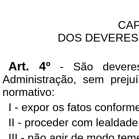
CAP
DOS DEVERES
Art. 4º
- São deveres
Administração, sem preju
normativo:
I - expor os fatos conform
II - proceder com lealdade
III - não agir de modo teme