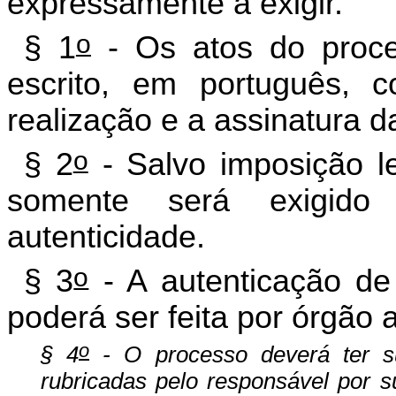
expressamente a exigir.
o
§ 1
- Os atos do proce
escrito, em português,
realização e a assinatura d
o
§ 2
- Salvo imposição l
somente será exigido
autenticidade.
o
§ 3
- A autenticação de
poderá ser feita por órgão a
o
§ 4
- O processo deverá ter s
rubricadas pelo responsável por 