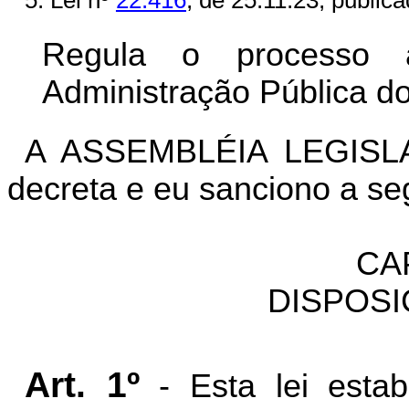
5. Lei nº
22.416
, de 25.11.23, publi
Regula o processo a
Administração Pública d
A ASSEMBLÉIA LEGISL
decreta e eu sanciono a seg
CA
DISPOSI
Art. 1º
- Esta lei esta