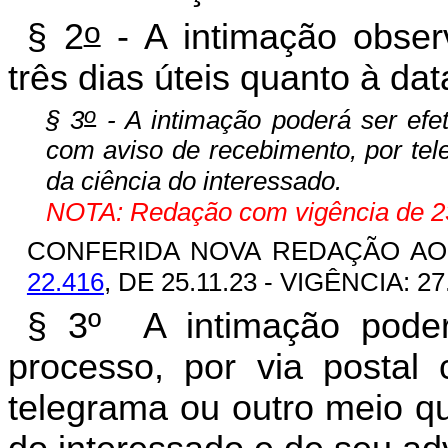
o
§ 2
- A intimação obser
três dias úteis quanto à d
o
§ 3
- A intimação poderá ser efet
com aviso de recebimento, por tel
da ciência do interessado.
NOTA: Redação com vigência de 23
CONFERIDA NOVA REDAÇÃO A
22.416
, DE 25.11.23 - VIGÊNCIA: 27
§ 3º A intimação poder
processo, por via postal
telegrama ou outro meio qu