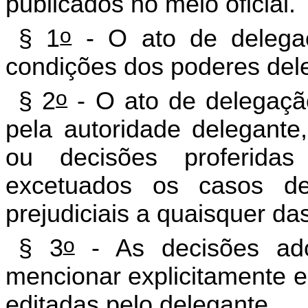
publicados no meio oficial.
o
§ 1
- O ato de delegaç
condições dos poderes del
o
§ 2
- O ato de delegaçã
pela autoridade delegante,
ou decisões proferida
excetuados os casos d
prejudiciais a quaisquer da
o
§ 3
- As decisões ado
mencionar explicitamente e
editadas pelo delegante.