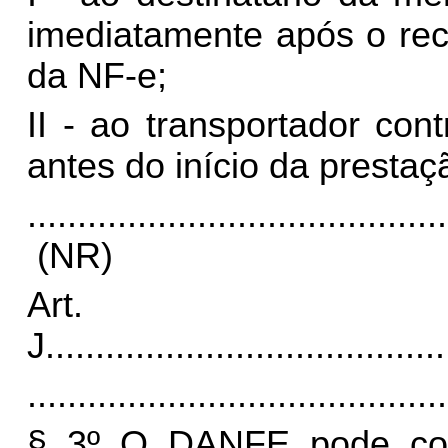
imediatamente após o rec
da NF-e;
II - ao transportador con
antes do início da presta
..........................................
(NR)
Art.
J
........................................
..........................................
§ 3º O DANFE pode cont