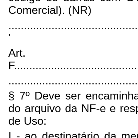
Comercial).
(NR)
..........................................
'
Art.
F
........................................
..........................................
§ 7º Deve ser encaminha
do arquivo da NF-e e res
de Uso:
I - ao destinatário da m