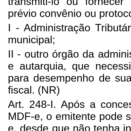
transmiti-lo ou fornecer
prévio convênio ou protoco
I - Administração Tribut
municipal;
II - outro órgão da admini
e autarquia, que neces
para desempenho de suas 
fiscal.
(NR)
Art. 248-I.
Após a conce
MDF-e, o emitente pode s
e, desde que não tenha in