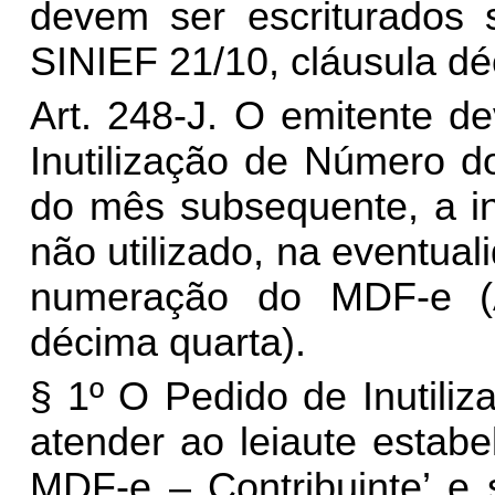
devem ser escriturados 
SINIEF 21/10, cláusula dé
Art. 248-J.
O emitente de
Inutilização de Número d
do mês subsequente, a i
não utilizado, na eventua
numeração do MDF-e (A
décima quarta).
§ 1º O Pedido de Inutil
atender ao leiaute estab
MDF-e – Contribuinte’ e 