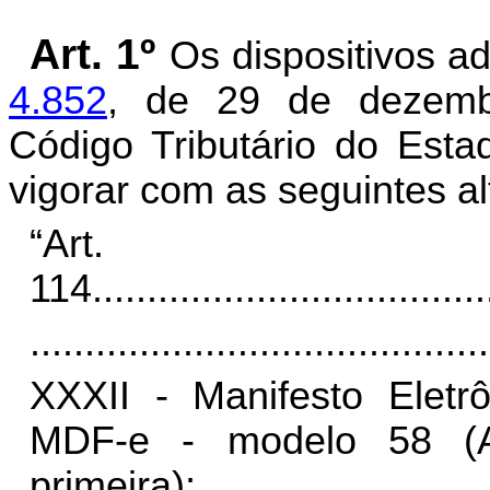
Art. 1º
Os dispositivos 
4.852
, de 29 de dezemb
Código Tributário do Est
vigorar com as seguintes al
“Art.
114
....................................
..........................................
XXXII - Manifesto Eletr
MDF-e - modelo 58 (Aj
primeira);