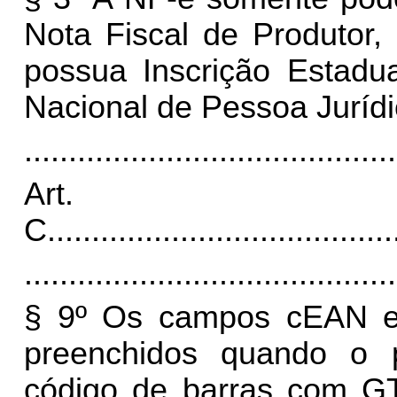
Nota Fiscal de Produtor,
possua Inscrição Estadua
Nacional de Pessoa Juríd
..........................................
Art.
C
.......................................
..........................................
§ 9º Os campos cEAN e
preenchidos quando o p
código de barras com G