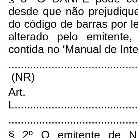
desde que não prejudique
do código de barras por le
alterado pelo emitent
contida no ‘Manual de Inte
..........................................
(NR)
Art.
L
........................................
..........................................
§ 2º O emitente de NF