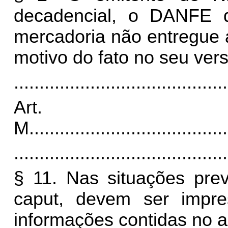
decadencial, o DANFE 
mercadoria não entregue 
motivo do fato no seu ver
..........................................
Art.
M
.......................................
..........................................
§ 11. Nas situações previ
caput, devem ser impr
informações contidas no a