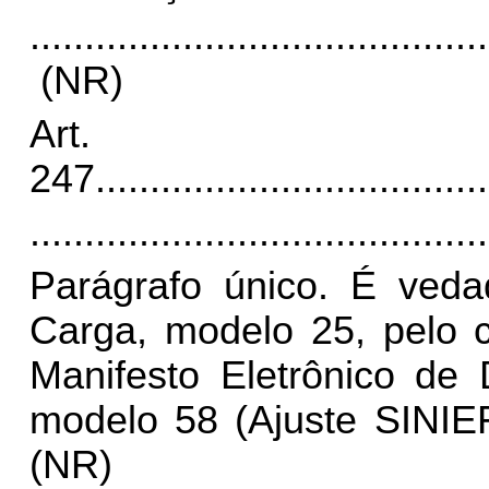
..........................................
(NR)
Art.
247
....................................
..........................................
Parágrafo único. É ved
Carga, modelo 25, pelo c
Manifesto Eletrônico de
modelo 58 (Ajuste SINIEF 
(NR)