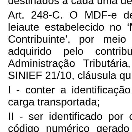
destinados a cada uma de
Art. 248-C.
O MDF-e de
leiaute estabelecido no
Contribuinte’, por mei
adquirido pelo contrib
Administração Tributári
SINIEF 21/10, cláusula qui
I - conter a identificaçã
carga transportada;
II - ser identificado po
código numérico gerado