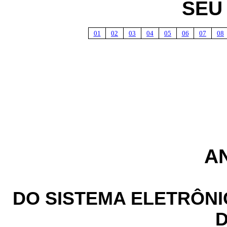
SEU
01
02
03
04
05
06
07
08
A
DO SISTEMA ELETRÔN