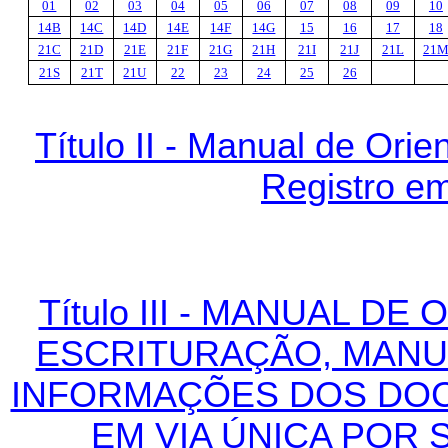
01
02
03
04
05
06
07
08
09
10
14B
14C
14D
14E
14F
14G
15
16
17
18
21C
21D
21E
21F
21G
21H
21I
21J
21L
21
21S
21T
21U
22
23
24
25
26
Título II - Manual de Or
Registro e
Título III - MANUAL D
ESCRITURAÇÃO, MANU
INFORMAÇÕES DOS DOC
EM VIA ÚNICA POR 