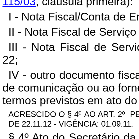
115/03
, cláusula primeira):
I - Nota Fiscal/Conta de E
II - Nota Fiscal de Servi
III - Nota Fiscal de Ser
22;
IV - outro documento fisca
de comunicação ou ao forne
termos previstos em ato do
ACRESCIDO O § 4º AO ART. 2º
PE
DE 22.11.12 - VIGÊNCIA: 01.09.11.
§ 4º Ato do Secretário da