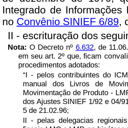
Integrado de Informações 
no
Convênio SINIEF 6/89
, 
II - escrituração dos seguin
Nota:
O Decreto nº
6.632
, de 11.06
em seu art. 2º que, f
icam conval
procedimentos adotados:
“I - pelos contribuintes do I
manual dos Livros de Movi
Movimentação de Produto - LMP 
dos Ajustes SINIEF 1/92 e 04/91
5 de 21.02.96;
II - pelas delegacias regionai