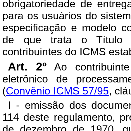
obrigatoriedade de entreg
para os usuários do sistem
especificação e modelo c
de que t
rata o Título
contribuintes do ICMS esta
Art. 2º
Ao contribuinte
eletrônico de processa
(
Convênio ICMS 57/95
, clá
I - emissão dos documen
114 deste regulamento, pr
de dezembro de 1970, que