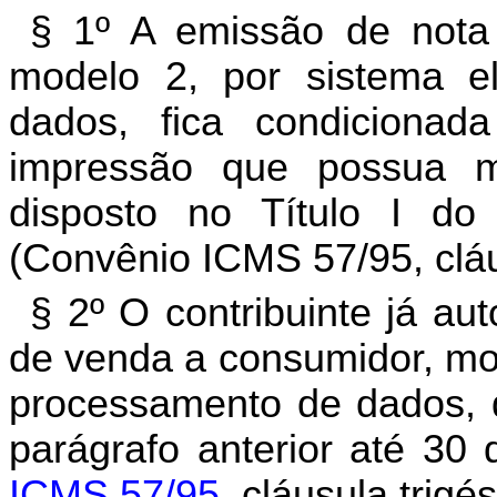
§ 1º A emissão de nota 
modelo 2, por sistema e
dados, fica condiciona
impressão que possua m
disposto no Título I d
(Convênio ICMS 57/95, cláus
§ 2º O contribuinte já au
de venda a consumidor, mod
processamento de dados, 
parágrafo anterior até 30
ICMS 57/95
, cláusula trigé