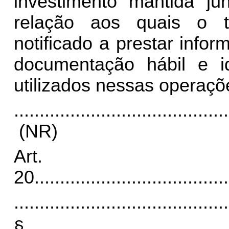
investimento mantida jun
relação aos quais o ti
notificado a prestar inf
documentação hábil e i
utilizados nessas operaçõe
..........................................
(NR)
Art.
20
......................................
..........................................
§