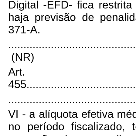
Digital -EFD- fica restri
haja previsão de penalid
371-A.
..........................................
(NR)
Art.
455.
...................................
..........................................
VI - a alíquota efetiva mé
no período fiscalizado,