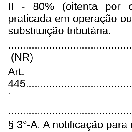
II - 80% (oitenta por c
praticada em operação ou
substituição tributária.
..........................................
(NR)
Art.
445
....................................
‘
..........................................
§ 3°-A. A notificação para 