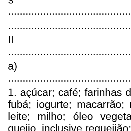
..........................................
..........................................
I
..........................................
a)
..........................................
1. açúcar; café; farinhas 
fubá; iogurte; macarrão;
leite; milho; óleo veget
queijo, inclusive requeijão