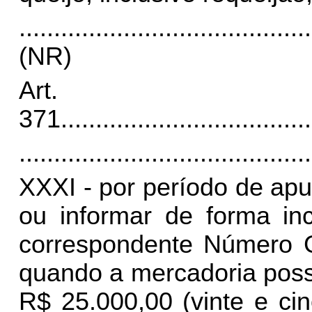
..........................................
(NR)
Art.
371
....................................
..........................................
XXXI - por período de ap
ou informar de forma inc
correspondente Número G
quando a mercadoria possu
R$ 25.000,00 (vinte e cin