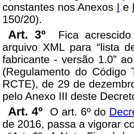
constantes nos Anexos
I
e
150/20).
Art. 3º
Fica acrescid
arquivo XML para “lista d
fabricante - versão 1.0” a
(Regulamento do Código T
RCTE), de 29 de dezembr
pelo Anexo III deste Decre
Art. 4º
O art. 6º do
Decr
de 2016, passa a vigorar c