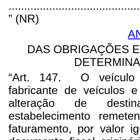
..........................................
” (NR)
A
DAS OBRIGAÇÕES ES
DETERMIN
“Art. 147. O veículo 
fabricante de veículos e
alteração de destin
estabelecimento remete
faturamento, por valor i