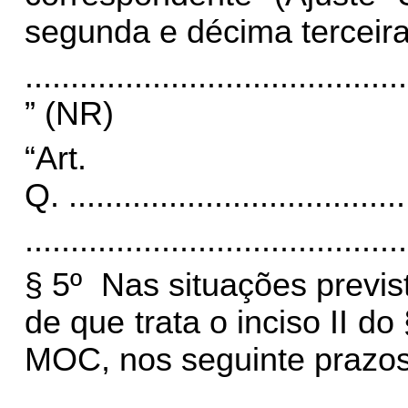
segunda e décima terceira
..........................................
” (NR)
“Art
Q.
.....................................
..........................................
§ 5º Nas situações previst
de que trata o inciso II do
MOC, nos seguinte prazos
..........................................