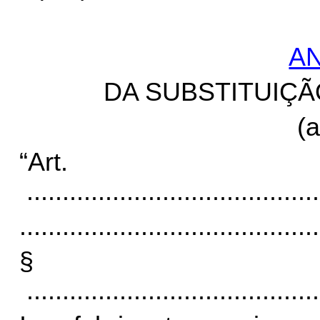
AN
DA SUBSTITUIÇÃ
(a
“Art
.........................................
..........................................
§ 
.........................................