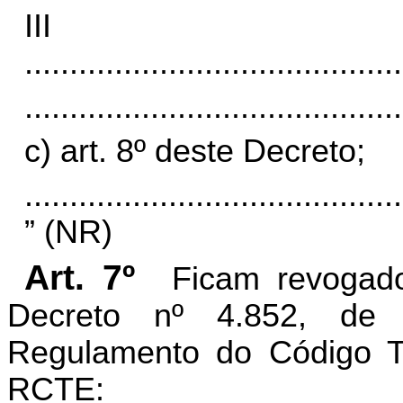
II
..........................................
..........................................
c) art. 8º deste Decreto;
..........................................
” (NR)
Art. 7º
Ficam revogado
Decreto nº 4.852, de
Regulamento do Código Tr
RCTE: