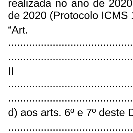
realizada no ano de 2020
de 2020 (Protocolo ICMS 1
“Ar
..........................................
..........................................
I
..........................................
..........................................
d) aos arts. 6º e 7º deste 
..........................................