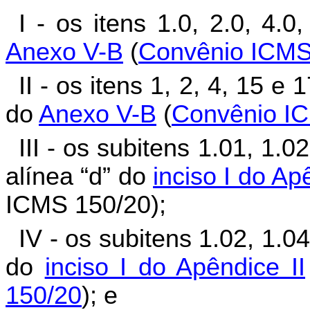
I - os itens 1.0, 2.0, 4.
Anexo V-B
(
Convênio ICMS
II - os itens 1, 2, 4, 15 e
do
Anexo V-B
(
Convênio I
III - os subitens 1.01, 1.0
alínea “d” do
inciso I do Ap
ICMS 150/20);
IV - os subitens 1.02, 1.04
do
inciso I do Apêndice II
150/20
); e