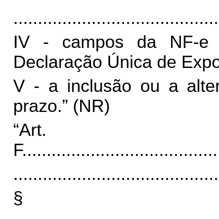
..........................................
IV - campos da NF-e 
Declaração Única de Expo
V - a inclusão ou a alt
prazo.” (NR)
“Art
F.
.......................................
..........................................
§
.........................................