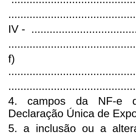
..........................................
IV -
..................................
..........................................
f)
..........................................
..........................................
4. campos da NF-e de
Declaração Única de Expo
5. a inclusão ou a alte