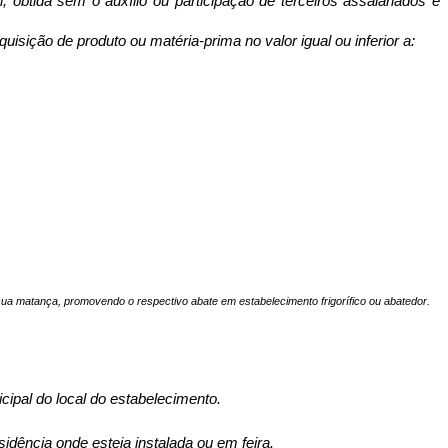
 obtida sem o auxílio ou participação de terceiros assalariados e
sição de produto ou matéria-prima no valor igual ou inferior a:
 sua matança, promovendo o respectivo abate em estabelecimento frigorífico ou abatedor.
icipal do local do estabelecimento.
idência onde esteja instalada ou em feira.