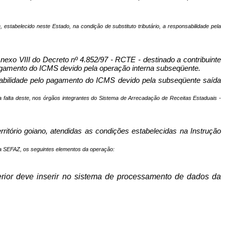
e, estabelecido neste Estado, na condição de substituto tributário, a responsabilidade pela
Anexo VIII do Decreto nº 4.852/97 - RCTE - destinado a contribuinte
 pagamento do ICMS devido pela operação interna subseqüente.
onsabilidade pelo pagamento do ICMS devido pela subseqüente saída
na falta deste, nos órgãos integrantes do Sistema de Arrecadação de Receitas Estaduais -
ritório goiano, atendidas as condições estabelecidas na Instrução
 da SEFAZ, os seguintes elementos da operação:
rior deve inserir no sistema de processamento de dados da