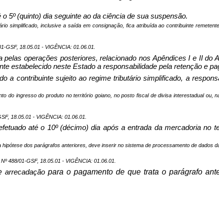
o 5º (quinto) dia seguinte ao da ciência de sua suspensão.
rio simplificado, inclusive a saída em consignação, fica atribuída ao contribuinte remetent
SF, 18.05.01 - VIGÊNCIA: 01.06.01.
ia pelas operações posteriores, relacionado nos Apêndices I e II do 
metente estabelecido neste Estado a responsabilidade pela retenção e
o a contribuinte sujeito ao regime tributário simplificado, a resp
 do ingresso do produto no território goiano, no posto fiscal de divisa interestadual ou, 
, 18.05.01 - VIGÊNCIA: 01.06.01.
fetuado até o 10º (décimo) dia após a entrada da mercadoria no ter
 na hipótese dos parágrafos anteriores, deve inserir no sistema de processamento de dados
488/01-GSF, 18.05.01 - VIGÊNCIA: 01.06.01.
de
para o pagamento de que trata o parágrafo ante
arrecadação