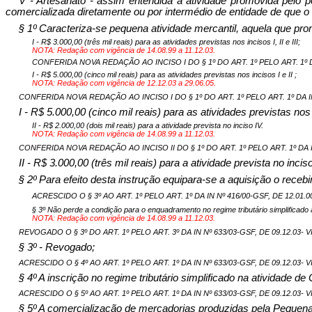
V - Artesanato - assim entendida a atividade promovida pelo p
comercializada diretamente ou por intermédio de entidade de que o a
§ 1º Caracteriza-se pequena atividade mercantil, aquela que pro
I - R$ 3.000,00 (três mil reais) para as atividades previstas nos incisos I, II e III;
NOTA: Redação com vigência de 14.08.99 a 11.12.03.
CONFERIDA NOVA REDAÇÃO AO INCISO I DO § 1º DO ART. 1º PELO ART. 1º DA 
I - R$ 5.000,00 (cinco mil reais) para as atividades previstas nos incisos I e II ;
NOTA: Redação com vigência de 12.12.03 a 29.06.05.
CONFERIDA NOVA REDAÇÃO AO INCISO I DO § 1º DO ART. 1º PELO ART. 1º DA IN N
I - R$ 5.000,00 (cinco mil reais) para as atividades previstas nos i
II - R$ 2.000,00 (dois mil reais) para a atividade prevista no inciso IV.
NOTA: Redação com vigência de 14.08.99 a 11.12.03.
CONFERIDA NOVA REDAÇÃO AO INCISO II DO § 1º DO ART. 1º PELO ART. 1º DA IN 
II - R$ 3.000,00 (três mil reais) para a atividade prevista no inciso
§ 2º Para efeito desta instrução equipara-se a aquisição o rec
ACRESCIDO O § 3º AO ART. 1º PELO ART. 1º DA IN Nº 416/00-GSF, DE 12.01.00
§ 3º Não perde a condição para o enquadramento no regime tributário simplificado
NOTA: Redação com vigência de 14.08.99 a 11.12.03.
REVOGADO O § 3º DO ART. 1º PELO ART. 3º DA IN Nº 633/03-GSF, DE 09.12.03- VI
§ 3º - Revogado;
ACRESCIDO O § 4º
AO ART. 1º PELO ART. 1º DA IN Nº 633/03-GSF, DE 09.12.03- V
§ 4º A inscrição no regime tributário simplificado na atividade 
ACRESCIDO O § 5º AO ART. 1º PELO ART. 1º DA IN Nº 633/03-GSF, DE 09.12.03- V
§ 5º A comercialização de mercadorias produzidas pela Pequena I