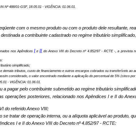
Nº 488/01-GSF, 18.05.01 - VIGÊNCIA: 01.06.01.
seqüente com o mesmo produto ou com o produto dele resultante, reali
 destinada a contribuinte cadastrado no regime tributário simplificad
I
I
I
acionados nos Apêndices
e
do Anexo VIII do Decreto nº 4.852/97 - RCTE -, a prevista n
s:
ibutário simplificado;
e demais tributos, custo de financiamento e outros encargos cobrados ou transferíveis ao a
 assim considerado, o valor encontrado mediante a aplicação do percentual de 5% (cinco por
01 - VIGÊNCIA: 01.06.01.
 ou a pagar pelo contribuinte submetido ao regime tributário simplifica
pelas operações posteriores, relacionado nos Apêndices I e II do An
VI do referido Anexo VIII;
ndo se tratar de operação interna, ou a alíquota aplicável ao produto, 
pêndices I e II do Anexo VIII do Decreto nº 4.852/97 - RCTE: