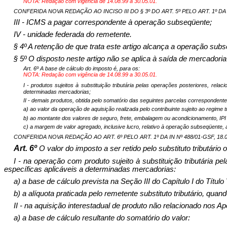
NOTA: Redação com vigência de 14.08.99 a 30.05.01.
CONFERIDA NOVA REDAÇÃO AO INCISO III DO § 3º DO ART. 5º PELO ART. 1º DA IN 
III - ICMS a pagar correspondente à operação subseqüente;
IV - unidade federada do remetente.
§ 4º A retenção de que trata este artigo alcança a operação sub
§ 5º O disposto neste artigo não se aplica à saída de mercadoria
Art. 6º
A base de cálculo do imposto é, para os:
NOTA: Redação com vigência de 14.08.99 a 30.05.01.
I - produtos sujeitos à substituição tributária pelas operações posteriores, rel
determinadas mercadorias;
II - demais produtos, obtida pelo somatório das seguintes parcelas correspondente
a) ao valor da operação de aquisição realizada pelo contribuinte sujeito ao regime tr
b) ao montante dos valores de seguro, frete, embalagem ou acondicionamento, IPI 
c) a margem de valor agregado, inclusive lucro, relativo à operação subseqüente,
CONFERIDA NOVA REDAÇÃO AO ART. 6º PELO ART. 1º DA IN Nº 488/01-GSF, 18.05.
Art. 6º
O valor do imposto a ser retido pelo substituto tributário
I - na operação com produto sujeito à substituição tributária 
específicas aplicáveis a determinadas mercadorias:
a) a base de cálculo prevista na Seção III do Capítulo I do Título 
b) a alíquota praticada pelo remetente substituto tributário, qua
II - na aquisição interestadual de produto não relacionado nos A
a) a base de cálculo resultante do somatório do valor: