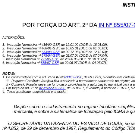
INST
POR FORÇA DO ART. 2º DA
IN Nº 855/07
ALTERAÇÕES:
1.
Instrução Normativa nº 416/00-GSF, de 12.01.00 (DOE de 18.01.00);
2.
Instrução Normativa nº 488/01-GSF, de 18.05.01 (DOE de 01.06.01);
3.
Instrução Normativa nº
633/03-GSF
, de 09.12.03 (DOE de 12.12.03);
4.
Instrução Normativa nº
675/04-GSF
, de 02.07.04 (DOE de 07.07.04)
;
5. Instrução Normativa nº
727/05-GSF
, de 28.06.05 (DOE de 30.06.05);
6. Instrução Normativa nº
855/07-GSF
, de 29.06.07 (DOE de 04.07.07).
NOTAS:
1.
De conformidade com o art. 2º da IN nº
633/03-GSF
, de 09.12.03, o contribuinte cadastr
“I - Pequeno Comércio Varejista fica autorizado a permanecer cadastrado no regime, at
II -
Comércio Popular deve, se for o caso, providenciar a autorização municipal para a a
2. Por força do art. 1º da
IN nº 855/07-GSF
, de 29.06.07, é vedado, a partir de 1º.07.07, o
4.
Texto atualizado, consolidado e anotado.
Dispõe sobre o cadastramento no regime tributário simplifi
mercantil, e sobre a sistemática de tributação pelo ICMS a que
O SECRETÁRIO DA FAZENDA DO ESTADO DE GOIÁS, no uso de su
nº 4.852, de 29 de dezembro de 1997, Regulamento do Código Tribut