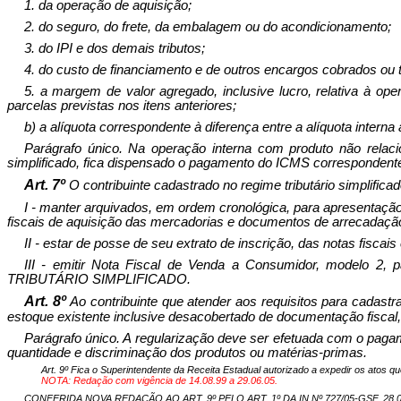
1. da operação de aquisição;
2. do seguro, do frete, da embalagem ou do acondicionamento;
3. do IPI e dos demais tributos;
4. do custo de financiamento e de outros encargos cobrados ou t
5. a margem de valor agregado, inclusive lucro, relativa à o
parcelas previstas nos itens anteriores;
b) a alíquota correspondente à diferença entre a alíquota interna
Parágrafo único. Na operação interna com produto não relaci
simplificado, fica dispensado o pagamento do ICMS correspondent
Art. 7º
O contribuinte cadastrado no regime tributário simplific
I - manter arquivados, em ordem cronológica, para apresentação
fiscais de aquisição das mercadorias e documentos de arrecadaçã
II - estar de posse de seu extrato de inscrição, das notas fis
III - emitir Nota Fiscal de Venda a Consumidor, modelo
TRIBUTÁRIO SIMPLIFICADO.
Art. 8º
Ao contribuinte que atender aos requisitos para cadastr
estoque existente inclusive desacobertado de documentação fiscal
Parágrafo único. A regularização deve ser efetuada com o paga
quantidade e discriminação dos produtos ou matérias-primas.
Art. 9º Fica o Superintendente da Receita Estadual autorizado a expedir os atos 
NOTA: Redação com vigência de 14.08.99 a 29.06.05.
CONFERIDA NOVA REDAÇÃO AO ART. 9º PELO ART. 1º DA IN Nº 727/05-GSF, 28.06.