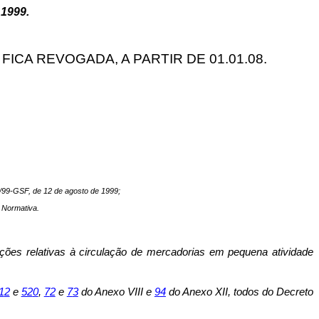
1999.
 FICA REVOGADA, A PARTIR DE 01.01.08.
/99-GSF, de 12 de agosto de 1999;
o Normativa.
rações relativas à circulação de mercadorias em pequena atividade
1
2
e
52
0
,
7
2
e
7
3
do Anexo VIII e
9
4
do Anexo XII, todos do Decreto