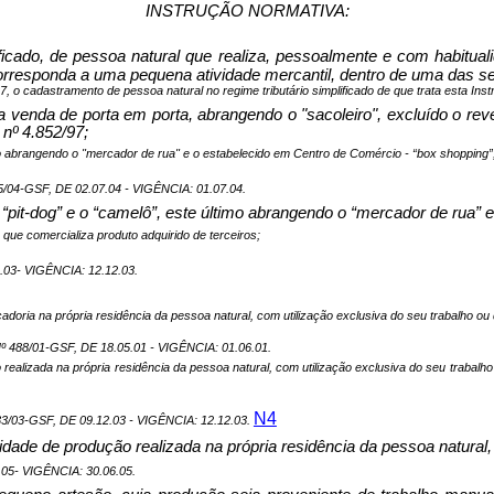
INSTRUÇÃO NORMATIVA:
ificado, de pessoa natural que realiza, pessoalmente e com habitua
orresponda a uma pequena atividade mercantil, dentro de uma das s
07, o cadastramento de pessoa natural no regime tributário simplificado de que trata esta Ins
 venda de porta em porta, abrangendo o "sacoleiro", excluído o rev
nº 4.852/97;
timo abrangendo o "mercador de rua" e o estabelecido em Centro de Comércio - “box shopping”
4-GSF, DE 02.07.04 - VIGÊNCIA: 01.07.04.
 o “pit-dog” e o “camelô”, este último abrangendo o “mercador de rua
 que comercializa produto adquirido de terceiros;
03- VIGÊNCIA: 12.12.03.
adoria na própria residência da pessoa natural, com utilização exclusiva do seu trabalho ou 
88/01-GSF, DE 18.05.01 - VIGÊNCIA: 01.06.01.
ão realizada na própria residência da pessoa natural, com utilização exclusiva do seu trabal
N4
03-GSF, DE 09.12.03 - VIGÊNCIA: 12.12.03.
vidade de produção realizada na própria residência da pessoa natural,
05- VIGÊNCIA: 30.06.05.