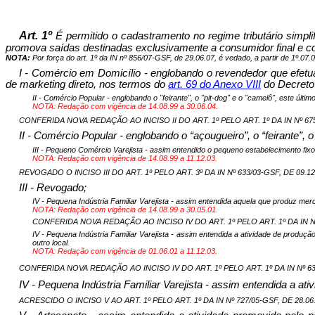
Art. 1º
É permitido o cadastramento no regime tributário simpl
promova saídas destinadas exclusivamente a consumidor final e c
NOTA:
Por força do art. 1º da IN nº 856/07-GSF, de 29.06.07, é vedado, a partir de 1º.07.
I - Comércio em Domicílio - englobando o revendedor que efetua
de marketing direto, nos termos do
art. 69 do Anexo VII
I
do Decreto 
II - Comércio Popular - englobando o "feirante", o "pit-dog" e o "camelô", este úl
NOTA: Redação com vigência de 14.08.99 a 30.06.04.
CONFERIDA NOVA REDAÇÃO AO INCISO II DO ART. 1º PELO ART. 1º DA IN Nº 675/0
II - Comércio Popular - englobando o “açougueiro”, o “feirante”,
III - Pequeno Comércio Varejista - assim entendido o pequeno estabelecimento fixo
NOTA: Redação com vigência de 14.08.99 a 11.12.03.
REVOGADO O INCISO III DO ART. 1º PELO ART. 3º DA IN Nº 633/03-GSF, DE 09.12.
III - Revogado;
IV - Pequena Indústria Familiar Varejista - assim entendida aquela que produz merc
NOTA: Redação com vigência de 14.08.99 a 30.05.01.
CONFERIDA NOVA REDAÇÃO AO INCISO IV DO ART. 1º PELO ART. 1º DA IN Nº 4
IV - Pequena Indústria Familiar Varejista - assim entendida a atividade de produç
outro local.
NOTA: Redação com vigência de 01.06.01 a 11.12.03.
CONFERIDA NOVA REDAÇÃO AO INCISO IV DO ART. 1º PELO ART. 1º DA IN Nº 633/
IV - Pe
quena Indústria Familiar Varejista - assim entendida a ati
ACRESCIDO O INCISO V AO ART. 1º PELO ART. 1º DA IN Nº 727/05-GSF, DE 28.06.