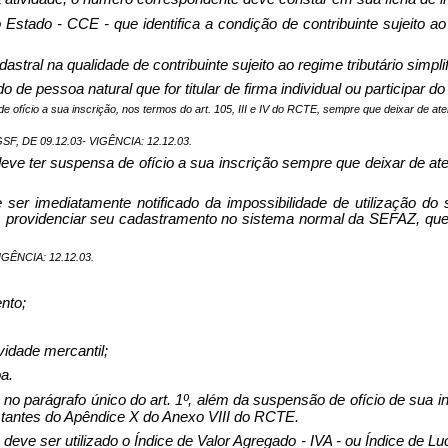
stado - CCE - que identifica a condição de contribuinte sujeito ao 
tral na qualidade de contribuinte sujeito ao regime tributário simpli
 de pessoa natural que for titular de firma individual ou participar d
de ofício a sua inscrição, nos termos do art. 105, III e IV do RCTE, sempre que deixar de ate
, DE 09.12.03- VIGÊNCIA: 12.12.03.
 deve ter suspensa de ofício a sua inscrição sempre que deixar de ate
ve ser imediatamente notificado da impossibilidade de utilização do
dias, providenciar seu cadastramento no sistema normal da SEFAZ, qu
IGÊNCIA: 12.12.03.
nto;
vidade mercantil;
a.
o no parágrafo único do art. 1º, além da suspensão de ofício de sua i
tantes do Apêndice X do Anexo VIII do RCTE.
deve ser utilizado o Índice de Valor Agregado - IVA - ou Índice de L