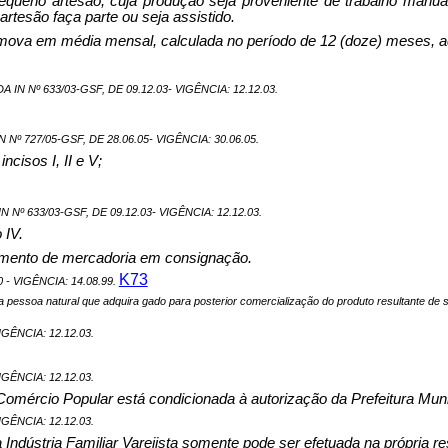
equeno artesão, cuja produção seja proveniente de trabalho manual,
rtesão faça parte ou seja assistido.
mova em média mensal, calculada no período de 12 (doze) meses, aqui
IN Nº 633/03-GSF, DE 09.12.03- VIGÊNCIA: 12.12.03.
º 727/05-GSF, DE 28.06.05- VIGÊNCIA: 30.06.05.
ncisos I, II e V;
Nº 633/03-GSF, DE 09.12.03- VIGÊNCIA: 12.12.03.
 IV.
ebimento de mercadoria em consignação.
K73
 - VIGÊNCIA: 14.08.99.
 a pessoa natural que adquira gado para posterior comercialização do produto resultante de
GÊNCIA: 12.12.03.
IGÊNCIA: 12.12.03.
de Comércio Popular está condicionada à autorização da Prefeitura Mun
IGÊNCIA: 12.12.03.
ndústria Familiar Varejista somente pode ser efetuada na própria res