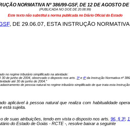
RUÇÃO NORMATIVA Nº 386/99-GSF, DE 12 DE AGOSTO DE 
(PUBLICADA NO DOE DE 20.08.99)
Este texto não substitui a norma publicada no Diário Oficial do Estado
-GSF
, DE 29.06.07, ESTA INSTRUÇÃO NORMATIVA
ado no regime tributário simplificado na atividade:
é 30 de junho de 2004, observado o disposto nos arts.
3º
e
4º
da Instrução Normativa nº 386
tividade até 30 de junho de 2004.”
 cadastramento de pessoa natural no regime tributário simplificado de que trata esta Instruçã
cado aplicável à pessoa natural que realiza com habitualidade ope
 está sujeita.
as atribuições, tendo em vista o disposto nos arts.
96, § 3
º
,
1
ário do Estado de Goiás - RCTE -, resolve baixar a seguinte