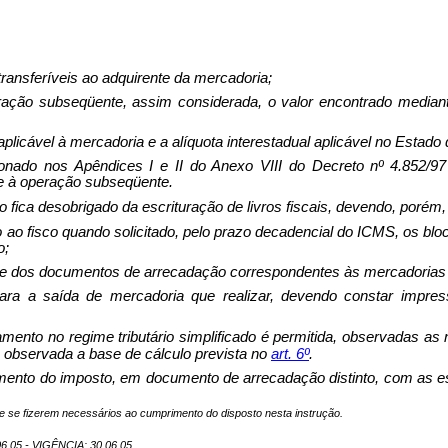
ransferíveis ao adquirente da mercadoria;
peração subseqüente, assim considerada, o valor encontrado media
 aplicável à mercadoria e a alíquota interestadual aplicável no Estado
onado nos Apêndices I e II do Anexo VIII do Decreto nº 4.852/97 
e à operação subseqüente.
ado fica desobrigado da escrituração de livros fiscais, devendo, poré
 ao fisco quando solicitado, pelo prazo decadencial do ICMS, os bl
o;
cais e dos documentos de arrecadação correspondentes às mercadorias
 2, para a saída de mercadoria que realizar, devendo const
amento no regime tributário simplificado é permitida, observadas as
, observada a base de cálculo prevista no
art
.
6º
.
mento do imposto, em documento de arrecadação distinto, com as es
que se fizerem necessários ao cumprimento do disposto nesta instrução.
05 - VIGÊNCIA: 30.06.05.