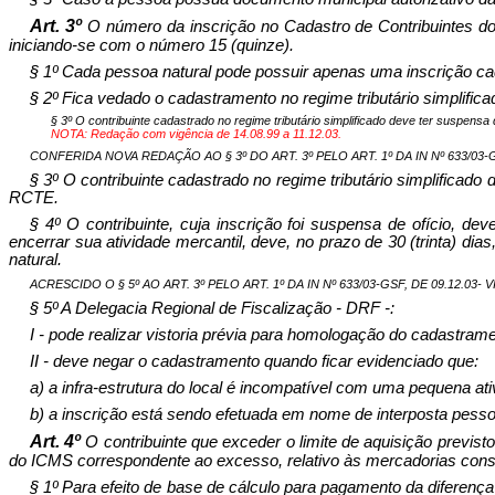
Art. 3º
O número da inscrição no Cadastro de Contribuintes do E
iniciando-se com o número 15 (quinze).
§ 1º Cada pessoa natural pode possuir apenas uma inscrição cadas
§ 2º Fica vedado o cadastramento no regime tributário simplificado
§ 3º O contribuinte cadastrado no regime tributário simplificado deve ter suspensa 
NOTA: Redação com vigência de 14.08.99 a 11.12.03.
CONFERIDA NOVA REDAÇÃO AO § 3º DO ART. 3º PELO ART. 1º DA IN Nº 633/03-GSF
§ 3º O contribuinte cadastrado no regime tributário simplificado
RCTE.
§ 4º O contribuinte, cuja inscrição foi suspensa de ofício, de
encerrar sua atividade mercantil, deve, no prazo de 30 (trinta) 
natural.
ACRESCIDO O § 5º AO ART. 3º PELO ART. 1º DA IN Nº 633/03-GSF, DE 09.12.03- V
§ 5º A Delegacia Regional de Fiscalização - DRF -:
I - pode realizar vistoria prévia para homologação do cadastrame
II - deve negar o cadastramento quando ficar evidenciado que:
a) a infra-estrutura do local é incompatível com uma pequena ati
b) a inscrição está sendo efetuada em nome de interposta pesso
Art. 4º
O contribuinte que exceder o limite de aquisição previst
do ICMS correspondente ao excesso, relativo às mercadorias cons
§ 1º Para efeito de base de cálculo para pagamento da diferença 