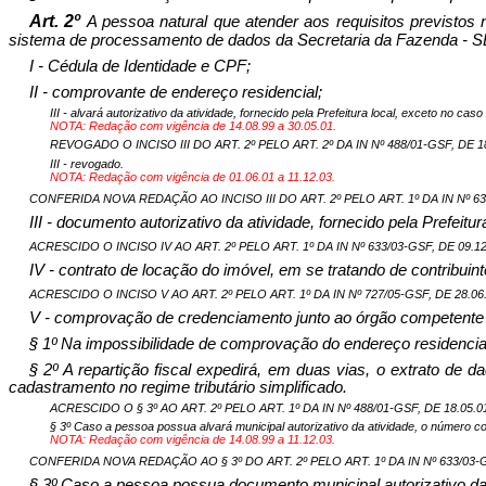
Art. 2º
A pess
o
a natural que atender aos requisitos previstos n
sistema de processamento de dados da Secretaria da Fazenda - SE
I - Cédula de Identidade e CPF;
II - comprovante de endereço residencial;
III - alvará autorizativo da atividade, fornecido pela Prefeitura local, exceto no ca
NOTA: Redação com vigência de 14.08.99 a 30.05.01.
REVOGADO O INCISO III DO ART. 2º PELO ART. 2º DA IN Nº 488/01-GSF, DE 18.
III - revogado.
NOTA: Redação com vigência de 01.06.01 a 11.12.03.
CONFERIDA NOVA REDAÇÃO AO INCISO III DO ART. 2º PELO ART. 1º DA IN Nº 633/
III - documento autorizativo da atividade, fornecido pela Prefeit
ACRESCIDO O INCISO IV AO ART. 2º PELO ART. 1º DA IN Nº 633/03-GSF, DE 09.12.
IV
- contrato de locação do imóvel, em se tratando de contribui
ACRESCIDO O INCISO V AO ART. 2º PELO ART. 1º DA IN Nº 727/05-GSF, DE 28.06.
V - comprovação de credenciamento junto ao órgão competente d
§ 1º Na impossibilidade de comprovação do endereço residencial 
§ 2º A repartição fiscal expedirá, em duas vias, o extrato de
cadastramento no regime tributário simplificado.
ACRESCIDO O § 3º AO ART. 2º PELO ART. 1º DA IN Nº 488/01-GSF, DE 18.05.01
§ 3º Caso a pessoa possua alvará municipal autorizativo da atividade, o número c
NOTA: Redação com vigência de 14.08.99 a 11.12.03.
CONFERIDA NOVA REDAÇÃO AO § 3º DO ART. 2º PELO ART. 1º DA IN Nº 633/03-GSF
§
3º Caso a pessoa possua documento municipal autorizativo da 