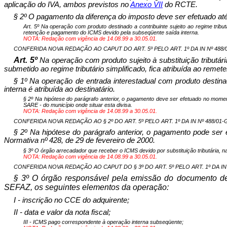
aplicação do IVA, ambos previstos no
Anexo
V
II
do RCTE.
§ 2º O pagamento da diferença do imposto deve ser efetuado até 
Art. 5º Na operação com produto destinado a contribuinte sujeito ao regime tributá
retenção e pagamento do ICMS devido pela subseqüente saída interna.
NOTA: Redação com vigência de 14.08.99 a 30.05.01.
CONFERIDA NOVA REDAÇÃO AO CAPUT DO ART. 5º PELO ART. 1º DA IN Nº 488/01-G
Art. 5º
Na operação com produto sujeito à substituição tributár
submetido ao regime tributário simplificado, fica atribuída ao re
§ 1º Na operação de entrada interestadual com produto destinad
interna é atribuída ao destinatário.
§ 2º Na hipótese do parágrafo anterior, o pagamento deve ser efetuado no momento
SARE - do município onde situar esta divisa.
NOTA: Redação com vigência de 14.08.99 a 30.05.01.
CONFERIDA NOVA REDAÇÃO AO § 2º DO ART. 5º PELO ART. 1º DA IN Nº 488/01-GSF
§ 2º Na hipótese do parágrafo anterior, o pagamento pode ser e
Normativa nº 428, de 29 de fevereiro de 2000.
§ 3º O órgão arrecadador que receber o ICMS devido por substituição tributária,
NOTA: Redação com vigência de 14.08.99 a 30.05.01.
CONFERIDA NOVA REDAÇÃO AO CAPUT DO § 3º DO ART. 5º PELO ART. 1º DA IN Nº 
§ 3º O órgão responsável pela emissão do documento 
SEFAZ, os seguintes elementos da operação:
I - inscrição no CCE do adquirente;
II - data e valor da nota fiscal;
III - ICMS pago correspondente à operação interna subseqüente;