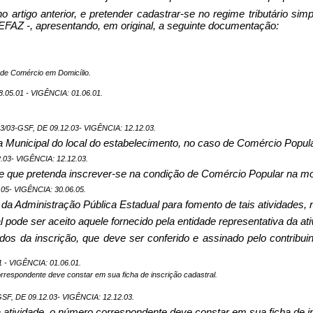
o artigo anterior, e pretender cadastrar-se no regime tributário simp
FAZ -, apresentando, em original, a seguinte documentação:
so de Comércio em Domicílio.
05.01 - VIGÊNCIA: 01.06.01.
03-GSF, DE 09.12.03- VIGÊNCIA: 12.12.03.
ura Municipal do local do estabelecimento,
no caso de Comércio Popular
03- VIGÊNCIA: 12.12.03.
nte que pretenda inscrever-se na condição de Comércio Popular na mo
05- VIGÊNCIA: 30.06.05.
a Administração Pública Estadual para fomento de tais atividades, 
pode ser aceito aquele fornecido pela entidade representativa da ati
 dados da inscrição, que deve ser conferido e assinado pelo contri
 - VIGÊNCIA: 01.06.01.
orrespondente deve constar em sua ficha de inscrição cadastral.
, DE 09.12.03- VIGÊNCIA: 12.12.03.
atividade, o número correspondente deve constar em sua ficha de in