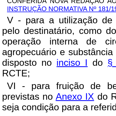
CONFERIDA NOVA REDAÇÃO AO I
INSTRUÇÃO NORMATIVA Nº 181/1
V - para a utilização de
pelo destinatário, como d
operação interna de ci
agropecuário e substância 
disposto no
inciso I
do
§
RCTE;
VI - para fruição de ben
previstas no
Anexo IX
do R
seja condição para a referid