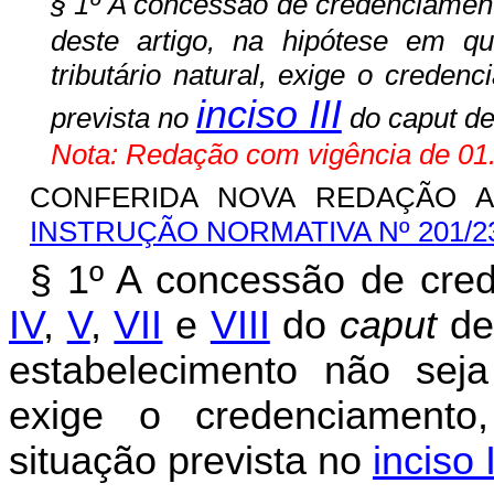
§ 1º A concessão de credenciament
deste artigo, na hipótese em qu
tributário natural, exige o creden
inciso III
prevista no
do caput des
Nota: Redação com vigência de 01.
CONFERIDA NOVA REDAÇÃO AO
INSTRUÇÃO NORMATIVA Nº 201/2
§ 1º A concessão de cred
IV
,
V
,
VII
e
VIII
do
caput
des
estabelecimento não seja o
exige o credenciamento
situação prevista no
inciso I