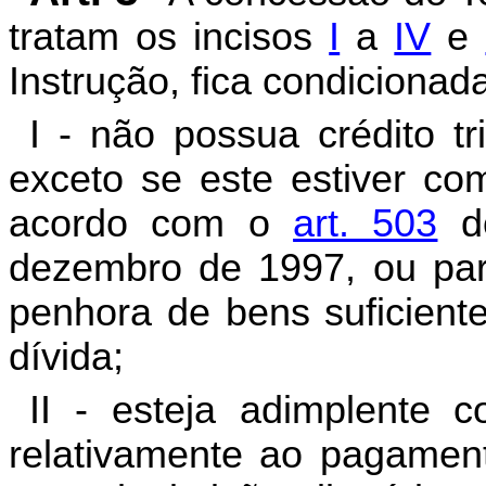
tratam os incisos
I
a
IV
e
Instrução, fica condicionada
I - não possua crédito tri
exceto se este estiver co
acordo com o
art. 503
do
dezembro de 1997, ou para
penhora de bens suficient
dívida;
II - esteja adimplente c
relativamente ao pagamen