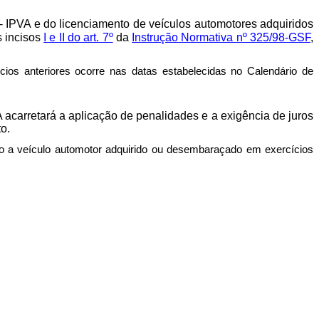
- IPVA e do licenciamento de veículos automotores adquiridos
s incisos
I e II do art. 7º
da
Instrução Normativa nº 325/98-GSF
,
ios anteriores
ocorre nas datas estabelecidas no Calendário de
A acarretará a aplicação de penalidades e a exigência de juros
o.
vo a veículo automotor adquirido ou desembaraçado em exercícios