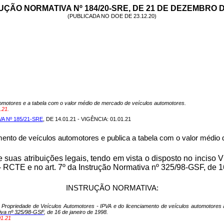
UÇÃO NORMATIVA Nº 184/20-SRE, DE 21 DE DEZEMBRO D
(PUBLICADA NO DOE DE 23.12.20)
tomotores e a tabela com o valor médio de mercado de veículos automotores.
.21.
 Nº 185/21-SRE
, DE 14.01.21 - VIGÊNCIA: 01.01.21
mento de veículos automotores e publica a tabela com o valor médio
atribuições legais, tendo em vista o disposto
no inciso V
- RCTE e no art. 7º da
Instrução Normativa nº 325/98-GSF, de 1
INSTRUÇÃO NORMATIVA:
 Propriedade de Veículos Automotores - IPVA e do licenciamento de veículos automotores
iva nº 325/98-GSF
, de 16 de janeiro de 1998.
01.21