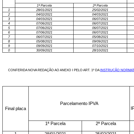
1ª Parcela
2ª Parcela
1
28/01/2021
25/02/2021
2
04/02/2021
04/03/2021
3
04/03/2021
06/07/2021
4
07/06/2021
06/07/2021
5
07/06/2021
06/07/2021
6
07/06/2021
06/07/2021
7
06/07/2021
05/08/2021
8
05/08/2021
09/09/2021
9
09/09/2021
07/10/2021
0
30/09/2021
28/10/2021
CONFERIDA NOVA REDAÇÃO AO ANEXO I PELO ART. 1º DA
INSTRUÇÃO NORMATIV
Parcelamento IPVA
I
Final placa
1ª Parcela
2ª Parcela
1
28/01/2021
25/02/2021