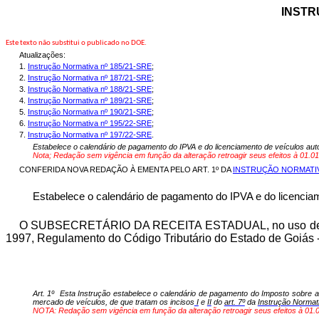
INSTR
Este texto não substitui o publicado no DOE.
Atualizações:
1.
Instrução Normativa nº 185/21-SRE
;
2.
Instrução Normativa nº 187/21-SRE
;
3.
Instrução Normativa nº 188/21-SRE
;
4.
Instrução Normativa nº 189/21-SRE
;
5.
Instrução Normativa nº 190/21-SRE
;
6.
Instrução Normativa nº 195/22-SRE
;
7.
Instrução Normativa nº 197/22-SRE
.
Estabelece o calendário de pagamento do IPVA e do licenciamento de veículos au
Nota; Redação sem vigência em função da alteração retroagir seus efeitos à 01.01
CONFERIDA NOVA REDAÇÃO À EMENTA PELO ART. 1º DA
INSTRUÇÃO NORMATIVA
Estabelece o calendário de pagamento do IPVA e do licencia
O SUBSECRETÁRIO DA RECEITA ESTADUAL, no uso de suas 
1997, Regulamento do Código Tributário do Estado de Goiás 
Art. 1º
Esta Instrução estabelece o calendário de pagamento do Imposto sobre a
mercado de veículos, de que tratam os incisos
I
e
II
do
art. 7º
da
Instrução Normat
NOTA: Redação sem vigência em função da alteração retroagir seus efeitos à 01.