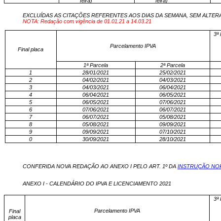
feira)
feira)
EXCLUÍDAS AS CITAÇÕES REFERENTES AOS DIAS DA SEMANA, SEM ALTERA
NOTA: Redação com vigência de 01.01.21 a 14.03.21
3ª
Parcelamento IPVA
Final placa
1ª Parcela
2ª Parcela
1
28/01/2021
25/02/2021
2
04/02/2021
04/03/2021
3
04/03/2021
06/04/2021
4
06/04/2021
06/05/2021
5
06/05/2021
07/06/2021
6
07/06/2021
06/07/2021
7
06/07/2021
05/08/2021
8
05/08/2021
09/09/2021
9
09/09/2021
07/10/2021
0
30/09/2021
28/10/2021
CONFERIDA NOVA REDAÇÃO AO ANEXO I PELO ART. 1º DA
INSTRUÇÃO NOR
ANEXO I - CALENDÁRIO DO IPVA E LICENCIAMENTO 2021
3ª 
Parcelamento IPVA
Final
placa