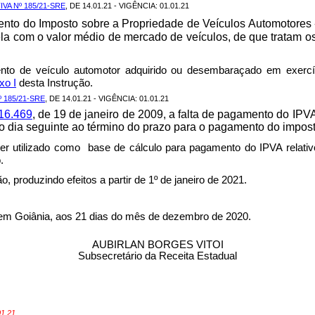
A Nº 185/21-SRE
, DE 14.01.21 - VIGÊNCIA: 01.01.21
ento do Imposto sobre a Propriedade de Veículos Automotores 
la com o valor médio de mercado de veículos, de que tratam o
ento de veículo automotor
adquirido ou desembaraçado em exercíc
xo I
desta Instrução.
 185/21-SRE
, DE 14.01.21 - VIGÊNCIA: 01.01.21
 16.469
, de 19 de janeiro de 2009, a falta de pagamento do IPV
 do dia seguinte ao término do prazo para o pagamento do impost
er utilizado como
base de cálculo para pagamento do IPVA relati
.
, produzindo efeitos a partir de 1º de janeiro de 2021.
 Goiânia, aos
21
dias do mês de
dezembro
de 2020.
AUBIRLAN BORGES VITOI
Subsecretário da Receita Estadual
01.21