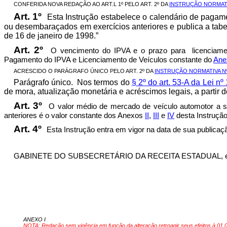
CONFERIDA NOVA REDAÇÃO AO ART.L 1º PELO ART. 2º DA
INSTRUÇÃO NORMATIV
Art. 1º
Esta Instrução estabelece o calendário de pagam
ou desembaraçados em exercícios anteriores e publica a tabe
de 16 de janeiro de 1998.”
Art. 2º
O vencimento do IPVA e o prazo para
licenciam
Pagamento do IPVA e Licenciamento de Veículos constante do
Ane
ACRESCIDO O PARÁGRAFO ÚNICO PELO ART. 2º DA
INSTRUÇÃO NORMATIVA Nº
Parágrafo único. Nos termos do
§ 2º do art. 53-A da Lei nº
de mora, atualização monetária e acréscimos legais, a partir
Art. 3º
O valor médio de mercado de veículo automotor a s
anteriores é o valor constante dos Anexos
II
,
III
e
IV
desta Instrução
Art. 4º
Esta Instrução entra em vigor na data de sua publicação
GABINETE DO SUBSECRETÁRIO DA RECEITA ESTADUAL, em
ANEXO I
NOTA: Redação sem vigência em função da alteração retroagir seus efeitos à 01.