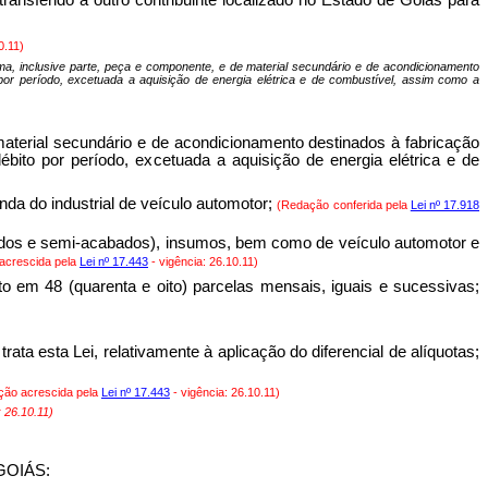
0.11)
prima, inclusive parte, peça e componente, e de material secundário e de acondicionamento
or período, excetuada a aquisição de energia elétrica e de combustível, assim como a
 material secundário e de acondicionamento destinados à fabricação
ito por período, excetuada a aquisição de energia elétrica e de
da do industrial de veículo automotor;
(Redação conferida pela
Lei nº 17.918
bados e semi-acabados), insumos, bem como de veículo automotor e
acrescida pela
Lei nº 17.443
- vigência: 26.10.11)
to em 48 (quarenta e oito) parcelas mensais, iguais e sucessivas;
rata esta Lei, relativamente à aplicação do diferencial de alíquotas;
ção acrescida pela
Lei nº 17.443
- vigência: 26.10.11)
: 26.10.11)
OGOIÁS: