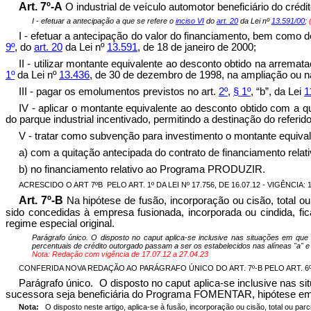
Art. 7º-A
O industrial de veículo automotor beneficiário do cré
I - efetuar a antecipação a que se refere o
inciso VI
do
art. 20
da Lei nº
13.591/00
;
I - efetuar a antecipação do valor do financiamento, bem como 
9º
, do
art. 20
da Lei nº
13.591
, de 18 de janeiro de 2000;
II -
utilizar montante equivalente ao desconto obtido na arremata
1º
da Lei nº
13.436
, de 30 de dezembro de 1998, na ampliação ou n
III - pagar os emolumentos previstos no art.
2º
,
§ 1º
, “b”, da Lei
1
IV - aplicar o montante equivalente ao desconto obtido com 
do parque industrial incentivado, permitindo a destinação do refer
V - tratar como subvenção para investimento o montante equival
a) com a quitação antecipada do contrato de financiamento re
b) no financiamento relativo ao Programa PRODUZIR.
ACRESCIDO O ART 7ºB
PELO ART. 1º DA LEI Nº 17.756, DE 16.07.12 - VIGÊNCIA: 1
Art. 7º-B
Na hipótese de fusão, incorporação ou cisão, total 
sido concedidas à empresa fusionada, incorporada ou cindida, f
regime especial original.
Parágrafo único. O disposto no caput aplica-se inclusive nas situações em q
percentuais de crédito outorgado passam a ser os estabelecidos nas alíneas "a" e "b
Nota: Redação com vigência de 17.07.12 a 27.04.23
CONFERIDA NOVA REDAÇÃO AO PARÁGRAFO ÚNICO DO ART. 7º-B PELO ART. 6º 
Parágrafo único. O disposto no caput aplica-se inclusive na
sucessora seja beneficiária do Programa FOMENTAR, hipótese em q
Nota:
O disposto neste artigo, aplica-se à fusão, incorporação ou cisão, total ou par