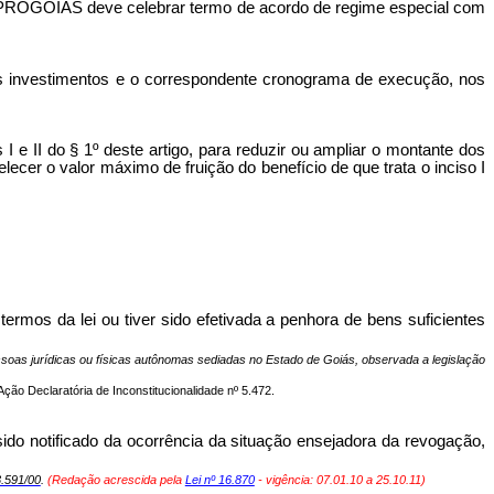
o do PROGOIÁS deve celebrar termo de acordo de regime especial com
s investimentos e o correspondente cronograma de execução, nos
e II do § 1º deste artigo, para reduzir ou ampliar o montante dos
er o valor máximo de fruição do benefício de que trata o inciso I
s termos da lei ou tiver sido efetivada a penhora de bens suficientes
ssoas jurídicas ou físicas autônomas sediadas no Estado de Goiás, observada a legislação
ção Declaratória de Inconstitucionalidade nº 5.472.
 sido notificado da ocorrência da situação ensejadora da revogação,
3.591/00
.
(Redação acrescida pela
Lei nº 16.870
- vigência: 07.01.10 a 25.10.11)