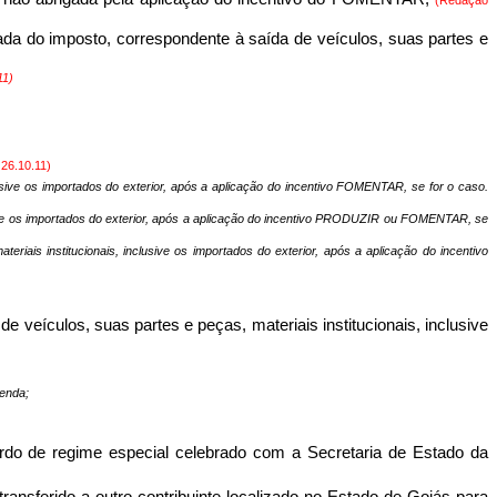
ivada do imposto, correspondente à saída de veículos, suas partes e
11)
:
26.10.11)
usive os importados do exterior, após a aplicação do incentivo FOMENTAR, se for o caso.
usive os importados do exterior, após a aplicação do incentivo PRODUZIR ou FOMENTAR, se
iais institucionais, inclusive os importados do exterior, após a aplicação do incentivo
 veículos, suas partes e peças, materiais institucionais, inclusive
zenda;
rdo de regime especial celebrado com a Secretaria de Estado da
transferido a outro contribuinte localizado no Estado de Goiás para