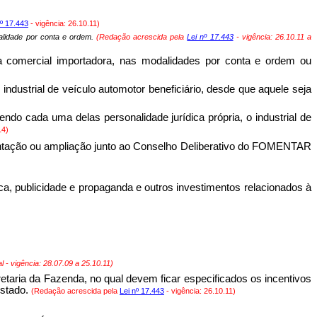
nº 17.443
- vigência: 26.10.11)
odalidade por conta e ordem.
(Redação acrescida pela
Lei nº 17.443
- vigência: 26.10.11 a
esa comercial importadora, nas modalidades por conta e ordem ou
industrial de veículo automotor beneficiário, desde que aquele seja
do cada uma delas personalidade jurídica própria, o industrial de
14)
plantação ou ampliação junto ao Conselho Deliberativo do FOMENTAR
ica, publicidade e propaganda e outros investimentos relacionados à
l - vigência:
28.07.09 a 25.10.11
)
retaria da Fazenda, no qual devem ficar especificados os incentivos
Estado.
(Redação acrescida pela
Lei nº 17.443
- vigência: 26.10.11)