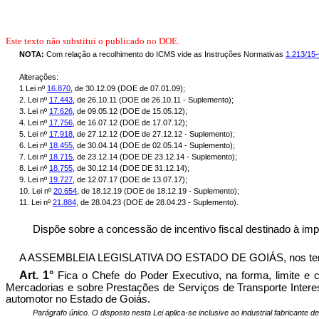
Este texto não substitui o publicado no DOE.
NOTA:
Com relação a recolhimento do ICMS vide as Instruções Normativas
1.213/15
Alterações:
1 Lei nº
16.870
, de 30.12.09 (DOE de 07.01.09);
2. Lei nº
17.443
, de 26.10.11 (DOE de 26.10.11 - Suplemento);
3. Lei nº
17.626
, de 09.05.12 (DOE de 15.05.12);
4. Lei nº
17.756
, de 16.07.12 (DOE de 17.07.12);
5. Lei nº
17.918
, de 27.12.12 (DOE de 27.12.12 - Suplemento);
6. Lei nº
18.455
, de 30.04.14 (DOE de 02.05.14 - Suplemento);
7. Lei nº
18.715
, de 23.12.14 (DOE DE 23.12.14 - Suplemento);
8. Lei nº
18.755
, de 30.12.14 (DOE DE 31.12.14);
9. Lei nº
19.727
, de 12.07.17 (DOE de 13.07.17);
10. Lei nº
20.654
, de 18.12.19 (DOE de 18.12.19 - Suplemento);
11. Lei nº
21.884
, de 28.04.23 (DOE de 28.04.23 - Suplemento).
Dispõe sobre a concessão de incentivo fiscal destinado à im
A ASSEMBLEIA LEGISLATIVA DO ESTADO DE GOIÁS, nos termos do
Art. 1°
Fica o Chefe do Poder Executivo, na forma, limite e 
Mercadorias e sobre Prestações de Serviços de Transporte Intere
automotor no Estado de Goiás.
Parágrafo único. O disposto nesta Lei aplica-se inclusive ao industrial fabricante