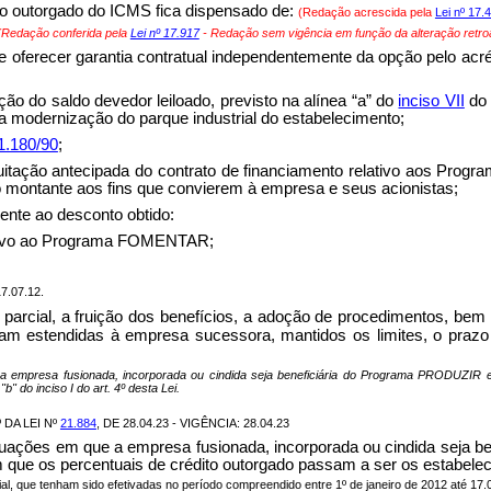
dito outorgado do ICMS fica dispensado de:
(Redação acrescida pela
Lei nº 17.
(Redação conferida pela
Lei nº 17.917
- Redação sem vigência em função da alteração retroa
de oferecer garantia contratual independentemente da opção pelo acr
ção do saldo devedor leiloado, previsto na alínea “a” do
inciso VII
d
a modernização do parque industrial do estabelecimento;
1.180/90
;
a quitação antecipada do contrato de financiamento relativo aos
ido montante aos fins que convierem à empresa e seus acionistas;
ente ao desconto obtido:
lativo ao Programa FOMENTAR;
7.07.12.
ou parcial, a fruição dos benefícios, a adoção de procedimentos, b
icam estendidas à empresa sucessora, mantidos os limites, o praz
ue a empresa fusionada, incorporada ou cindida seja beneficiária do Programa PRODUZ
" do inciso I do art. 4º desta Lei.
DA LEI Nº
21.884
, DE 28.04.23 - VIGÊNCIA: 28.04.23
s situações em que a empresa fusionada, incorporada ou cindida s
ue os percentuais de crédito outorgado passam a ser os estabeleci
cial, que tenham sido efetivadas no período compreendido entre 1º de janeiro de 2012 até 17.