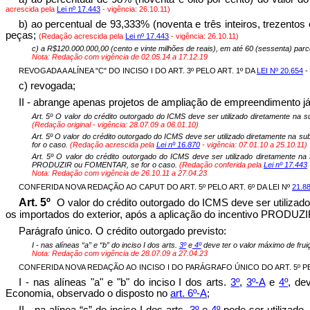
acrescida pela
Lei nº 17.443
- vigência:
26.10.11)
b) ao percentual de 93,333% (noventa e três inteiros, trezentos
peças;
(Redação acrescida pela
Lei nº 17.443
- vigência:
26.10.11)
c) a R$120.000.000,00 (cento e vinte milhões de reais), em até 60 (sessenta) par
Nota: Redação com vigência de 02.05.14 a 17.12.19
REVOGADA A ALÍNEA "C" DO INCISO I DO ART. 3º PELO ART. 1º DA
LEI Nº 20.654
-
c) revogada;
II - abrange apenas projetos de ampliação de empreendimento j
Art. 5º O valor do crédito outorgado do ICMS deve ser utilizado diretamente na
(Redação original - vigência:
28.07.09 a 06.01.10
)
Art. 5º O valor do crédito outorgado do ICMS deve ser utilizado diretamente na
for o caso.
(Redação acrescida pela
Lei nº 16.870
- vigência:
07.01.10 a 25.10.11)
Art. 5º O valor do crédito outorgado do ICMS deve ser utilizado diretamente na 
PRODUZIR ou FOMENTAR, se for o caso.
(Redação conferida pela
Lei nº 17.443
Nota: Redação com vigência de 26.10.11 a 27.04.23
CONFERIDA NOVA REDAÇÃO AO CAPUT DO ART. 5º PELO ART. 6º DA LEI Nº
21.8
Art. 5º
O valor do crédito outorgado do ICMS deve ser utilizado
os importados do exterior, após a aplicação do incentivo PROD
Parágrafo único. O crédito outorgado previsto:
I - nas alíneas “a” e “b” do inciso I dos arts.
3º
e
4º
deve ter o valor máximo de fru
Nota: Redação com vigência de 28.07.09 a 27.04.23
CONFERIDA NOVA REDAÇÃO AO INCISO I DO PARÁGRAFO ÚNICO DO ART. 5º PEL
I - nas alíneas "a" e "b" do inciso I dos arts.
3º
,
3º-A
e
4º
, de
Economia, observado o disposto no
art. 6º-A
;
II - na alínea “c” do inciso I dos arts.
3º
e
4º
pode ser utilizado,