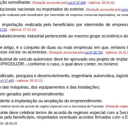
ração semelhante;
(Redação acrescida pela
Lei nº 17.443
- vigência: 26.10.11)
itucionais nacionais ou importados do exterior.
(Redação acrescida pela
Lei 
ortação realizada pelo beneficiário por intermédio de empresa comercial importadora, na m
 à importação realizada pelo beneficiário por intermédio de empr
8.715
- vigência: 27.12.12)
 estabelecimento industrial pertencente ao mesmo grupo econômico do 
e artigo, é o conjunto de duas ou mais empresas em que, embora ten
 seus sócios ou acionistas.
(Redação acrescida pela
Lei nº 18.715
- vigência: 01.11.
ndustrial de veículo automotor deve ter aprovado seu projeto de im
RODUZIR-, conforme o caso, o qual deve conter, no mínimo:
obilizado, pesquisa e desenvolvimento, engenharia automotiva, logíst
 nº 17.443
- vigência: 26.10.11)
ção das máquinas, dos equipamentos e das instalações;
serem gerados pelo empreendimento;
spondente à implantação ou ampliação do empreendimento.
e celebrar termo de acordo de regime especial com a Secretaria da Fazenda.
(Redação origina
ibuinte deve celebrar termo de acordo de regimes especial com a Sec
 pelo beneficiário, respeitados eventuais acordos firmados com o 
IA: 28.04.23