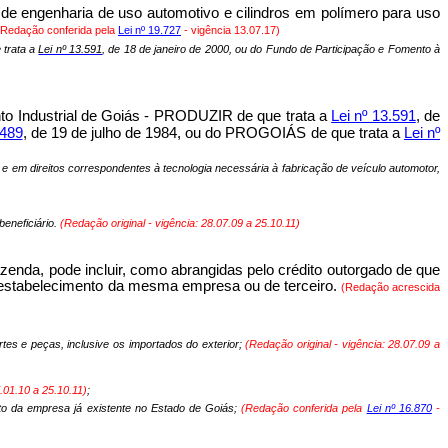
ro de engenharia de uso automotivo e cilindros em polímero para uso
(Redação conferida pela
Lei nº 19.727
- vigência 13.07.17)
 trata a
Lei nº 13.591
, de 18 de janeiro de 2000, ou do Fundo de Participação e Fomento à
nto Industrial de Goiás - PRODUZIR de que trata a
Lei nº 13.591
, de
.489
, de 19 de julho de 1984, ou do PROGOIÁS de que trata a
Lei nº
 e em direitos correspondentes à tecnologia necessária à fabricação de veículo automotor,
eneficiário.
(Redação original - vigência:
28.07.09 a 25.10.11
)
zenda, pode incluir, como abrangidas pelo crédito outorgado de que
ro estabelecimento da mesma empresa ou de terceiro.
(Redação acrescida
tes e peças, inclusive os importados do exterior;
(Redação original - vigência:
28.07.09 a
.01.10 a 25.10.11)
;
nto da empresa já existente no Estado de Goiás;
(Redação conferida pela
Lei nº 16.870
-