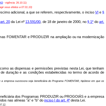
443
- vigência: 26.10.11)
gir seus efeitos a 07.01.10)
éscimo adicional, a que se referem, respectivamente, o inciso
VI
e
§
o
art. 20
da Lei nº
13.591/00
, de 18 de janeiro de 2000, no
§ 1º
do
art.
 Programas FOMENTAR e PRODUZIR na ampliação ou na modernização
em como as dispensas e permissões previstas nesta Lei, que tenham
o de duração e as condições estabelecidas no termo de acordo de
IR e a empresa sucessora seja beneficiária do Programa FOMENTAR, hipótese em que os
eja beneficiária dos Programas PRODUZIR ou PROGOIÁS e a empresa
dos nas alíneas "a" e "b" do
inciso I do art. 4º
desta Lei.
07.12.