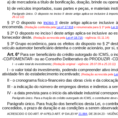
a) de mercadoria a título de bonificação, doação, brinde ou ope
b) de veículos importados, suas partes e peças, e materiais inst
Parágrafo único. O disposto no inciso II deste artigo aplica-se inclusive à imp
26.12.12)
§ 1º O disposto no
inciso II
deste artigo aplica-se inclusive
encomenda.
(Redação conferida pela
Lei nº 17.918
e renumerada para § 1º pela
Lei 1
§ 2º O disposto no inciso I deste artigo aplica-se inclusive ao
fornecedor deste.
(Redação acrescida pela
Lei nº 18.715
- vigência: 01.11.14)
§ 3º Grupo econômico, para os efeitos do disposto no § 2º dest
veículo automotor beneficiário detenha o controle acionário, por si,
Art. 6º
Para ser beneficiário do crédito outorgado do ICMS, o i
-CD/FOMENTAR- ou ao Conselho Deliberativo do PRODUZIR -CD/P
I - o valor total do investimento;
(Redação original - vigência:
28.07.09 a 25.10.11
)
I - o valor total do investimento, podendo compreender ativo im
atividade-fim do estabelecimento incentivado;
(Redação acrescida pela
Lei
II - o cronograma físico-financeiro das obras civis e da coloca
III - a indicação do número de empregos diretos e indiretos a 
IV - a data prevista para o início da atividade industrial corre
Parágrafo único. Para a fruição do crédito outorgado do ICMS, o contribuinte dev
Parágrafo único. Para fruição dos benefícios desta Lei, o contr
concedidos, o prazo de duração e as condições a serem observados
ACRESCIDO O DO ART. 6º-A PELO ART. 6º DA LEI Nº
21.884
, DE 28.04.23 - VIGÊNC