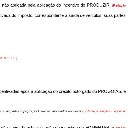
as não abrigada pela aplicação do incentivo do PRODUZIR;
(Redação
ntivada do imposto, correspondente à saída de veículos, suas partes
ia:
07.01.10)
incentivadas após a aplicação do crédito outorgado do PROGOIÁS; e
, suas partes e peças, inclusive os importados do exterior;
(Redação original - vigência:
as não abrigada pela aplicação do incentivo do FOMENTAR;
(Redação