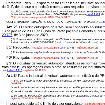
Parágrafo único. O disposto nesta Lei aplica-se inclusive ao in
de GLP, desde que o beneficiário atenda aos requisitos previstos 
Art. 2º O crédito outorgado do ICMS será concedido ao industrial de veículo aut
Industrialização do Estado de Goiás -FOMENTAR-, de que trata a
Lei nº 9.489
, de
Nota: Redação com vigência de 28.07.09 a 27.04.23
CONFERIDA NOVA REDAÇÃO AO CAPUT DO ART. 2º PELO ART. 6º DA LEI Nº
21.8
Art. 2º
O crédito outorgado do ICMS será concedido ao industr
18 de janeiro de 2000, do Fundo de Participação e Fomento à Ind
20.787
, de 3 de junho de 2020.
§ 1º O valor total do crédito outorgado do ICMS deve corresponder ao montante ef
limitado ao valor de R$132.000.000,00 (cento e trinta e dois milhões de reais) pa
§ 1º Revogado.
(Redação revogada pela
Lei nº 17.443
- vigência: 26.10.11)
§ 2º
Na hipótese de ampliação de empreendimento já existente no Estado de Goiás
§ 2º Revogado.
(Redação revogada pela
Lei nº 17.443
- vigência: 26.10.11)
§ 3º O industrial de veículo automotor, atendidas as normas fi
trata esta lei, as operações com o produto resultante de industr
pela
Lei nº 17.918
- vigência: 01.11.12)
Art. 3º
Para o industrial de veículo automotor beneficiário do 
I - será concedido no valor equivalente ao percentual de 98% (noventa e oito por
06.01.10
)
I - será concedido no valor equivalente ao percentual de 98% (noventa e oito por c
a) do valor do saldo devedor do imposto correspondente à saída de veículos, suas
b) do valor da parcela não incentivada do imposto, correspondente à saída de v
vigência:
07.01.10 a 25.10.11)
I - será concedido até o limite do valor equivalente:
(Redação conferi