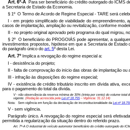
Art. 6º-A
Para ser beneficiário do crédito outorgado do ICMS d
a Secretaria de Estado da Economia.
§ 1º O Termo de Acordo de Regime Especial - TARE será cele
I - em projeto simplificado de viabilidade do empreendimen
casos de implantação, ampliação ou revitalização, conforme modelo d
II - no projeto original aprovado pelo programa do qual migrou, 
§ 2º O beneficiário do PROGOIÁS pode apresentar, a qualquer te
investimentos propostos, hipótese em que a Secretaria de Estado 
do parágrafo único do
art. 5
º desta Lei.
Art. 7º
Implica a revogação do regime especial a:
I - desistência do projeto;
II - falta de comprovação do início das obras de implantação ou 
III - infração às disposições do regime especial;
IV - existência de crédito tributário inscrito em dívida ativa, e
para o pagamento do total da dívida.
V - não observância da reserva mínima de 30% (trinta por cento) do volume total
vigente
.
(Redação acrescida pela
Lei nº 18.755
– Vigência: 31.12.14)
Nota:
Sem vigência em função da declaração de inconstitucionalidade da
Lei nº 18.7
V - sem vigência.
Parágrafo único. A revogação do regime especial será efetivada 
permitida a regularização da situação dentro do referido prazo.
Art. 7º-A O industrial de veículo automotor beneficiário do crédito outorgado do IC