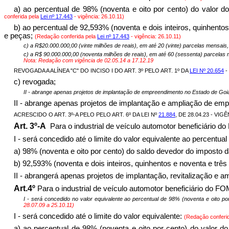
a) ao percentual de 98% (noventa e oito por cento) do valor
conferida pela
Lei nº 17.443
- vigência:
26.10.11)
b) ao percentual de 92,593% (noventa e dois inteiros, quinhento
e peças;
(Redação conferida pela
Lei nº 17.443
- vigência:
26.10.11)
c) a R$20.000.000,00 (vinte milhões de reais), em até 20 (vinte) parcelas mensais
c) a R$ 90.000.000,00 (noventa milhões de reais), em até 60 (sessenta) parcelas 
Nota: Redação com vigência de 02.05.14 a 17.12.19
REVOGADA A ALÍNEA "C" DO INCISO I DO ART. 3º PELO ART. 1º DA
LEI Nº 20.654
-
c) revogada;
II - abrange apenas projetos de implantação de empreendimento no Estado de Goi
II - abrange apenas projetos de implantação e ampliação de e
ACRESCIDO O ART. 3º-A PELO PELO ART. 6º DA LEI Nº
21.884
, DE 28.04.23 - VIGÊ
Art. 3º-A
Para o industrial de veículo automotor beneficiário
I - será concedido até o limite do valor equivalente ao percentual
a) 98% (noventa e oito por cento) do saldo devedor do imposto 
b) 92,593% (noventa e dois inteiros, quinhentos e noventa e tr
II - abrangerá apenas projetos de implantação, revitalização e
Art.4º
Para o industrial de veículo automotor beneficiário do 
I - será concedido no valor equivalente ao percentual de 98% (noventa e oito po
28.07.09 a 25.10.11
)
I - será concedido até o limite do valor equivalente:
(Redação conferi
a) ao percentual de 98% (noventa e oito por cento) do valor