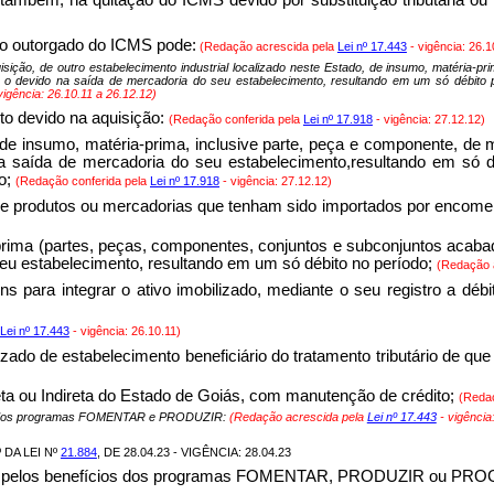
ito outorgado do ICMS pode:
(Redação acrescida pela
Lei nº 17.443
- vigência: 26.1
quisição, de outro estabelecimento industrial localizado neste Estado, de insumo, matéria-
 o devido na saída de mercadoria do seu estabelecimento, resultando em um só débito p
vigência: 26.10.11 a 26.12.12)
sto devido na aquisição:
(Redação conferida pela
Lei nº 17.918
- vigência: 27.12.12)
, de insumo, matéria-prima, inclusive parte, peça e componente, de
 saída de mercadoria do seu estabelecimento,resultando em só déb
o;
(Redação conferida pela
Lei nº 17.918
- vigência: 27.12.12)
de produtos ou mercadorias que tenham sido importados por encomen
a-prima (partes, peças, componentes, conjuntos e subconjuntos aca
eu estabelecimento, resultando em um só débito no período;
(Redação 
 para integrar o ativo imobilizado, mediante o seu registro a débi
Lei nº 17.443
- vigência: 26.10.11)
izado de estabelecimento beneficiário do tratamento tributário de que t
eta ou Indireta do Estado de Goiás, com manutenção de crédito;
(Reda
cios dos programas FOMENTAR e PRODUZIR:
(Redação acrescida pela
Lei nº 17.443
- vigência
 DA LEI Nº
21.884
, DE 28.04.23 - VIGÊNCIA: 28.04.23
adas pelos benefícios dos programas FOMENTAR, PRODUZIR ou PR