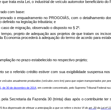
e que trata esta Lei, o industrial de veículo automotor beneficiári
brado com base:
to, aprovado o enquadramento no PROGOIÁS, com o detalhamento do
efinido na legislação tributária; e
no caso de migração, observado o disposto no § 2º.
mpo, projeto de adequação aos projetos de que tratam os incisos I 
da Economia procederá à adequação do termo de acordo para estabelec
ampliação no prazo estabelecido no respectivo projeto;
xceto se o referido crédito estiver com sua exigibilidade suspensa no
 de veículos anualmente produzidos (veículos zero km) para que sejam transportados por pe
55, de 30 de dezembro de 2014
, em controle concentrado, pelo Supremo Tribunal Federal na A
pela Secretaria da Fazenda 30 (trinta) dias após o contribuinte ter
MS fica dispensado de efetuar a antecipação a que se refere o inciso VI do
art. 20
da
Lei nº 1