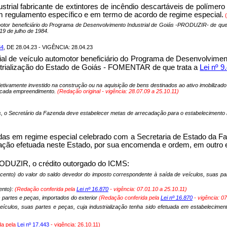
dustrial fabricante de extintores de incêndio descartáveis de políme
em regulamento específico e em termo de acordo de regime especial.
omotor beneficiário do Programa de Desenvolvimento Industrial de Goiás -PRODUZIR- de que
 19 de julho de 1984.
84
, DE 28.04.23 - VIGÊNCIA: 28.04.23
ial de veículo automotor beneficiário do Programa de Desenvolvime
ustrialização do Estado de Goiás - FOMENTAR de que trata a
Lei nº 9
etivamente investido na construção ou na aquisição de bens destinados ao ativo imobilizado
ra cada empreendimento.
(Redação original - vigência:
28.07.09 a 25.10.11
)
, o Secretário da Fazenda deve estabelecer metas de arrecadação para o estabelecimento b
xadas em regime especial celebrado com a Secretaria de Estado da Fa
ialização efetuada neste Estado, por sua encomenda e ordem, em out
PRODUZIR, o crédito outorgado do ICMS:
 cento) do valor do saldo devedor do imposto correspondente à saída de veículos, suas par
ento):
(Redação conferida pela
Lei nº 16.870
- vigência:
07.01.10 a 25.10.11)
 partes e peças, importados do exterior
(Redação conferida pela
Lei nº 16.870
- vigência:
07
eículos, suas partes e peças, cuja industrialização tenha sido efetuada em estabelecime
da pela
Lei nº 17.443
- vigência:
26.10.11)