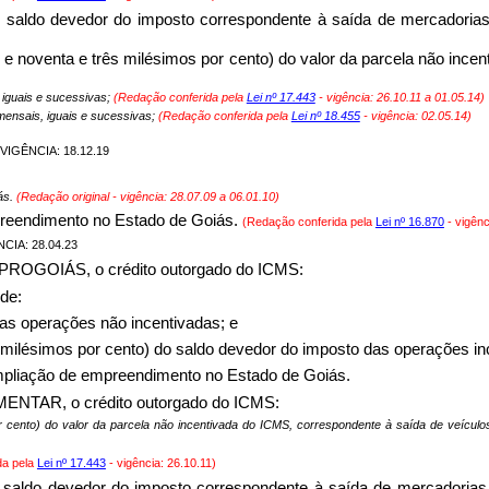
 do saldo devedor do imposto correspondente à saída de mercadori
s e noventa e três milésimos por cento) do valor da parcela não ince
, iguais e sucessivas;
(Redação conferida pela
Lei nº 17.443
- vigência: 26.10.11 a 01.05.14)
mensais, iguais e sucessivas;
(Redação conferida pela
Lei nº 18.455
- vigência: 02.05.14)
 VIGÊNCIA: 18.12.19
ás.
(Redação original - vigência:
28.07.09 a 06.01.10
)
mpreendimento no Estado de Goiás.
(Redação conferida pela
Lei nº 16.870
- vigênc
NCIA: 28.04.23
 do PROGOIÁS, o crédito outorgado do ICMS:
 de:
das operações não incentivadas; e
ês milésimos por cento) do saldo devedor do imposto das operações 
 ampliação de empreendimento no Estado de Goiás.
FOMENTAR, o crédito outorgado do ICMS:
r cento) do valor da parcela não incentivada do ICMS, correspondente à saída de veículos
da pela
Lei nº 17.443
- vigência:
26.10.11)
 do saldo devedor do imposto correspondente à saída de mercadori