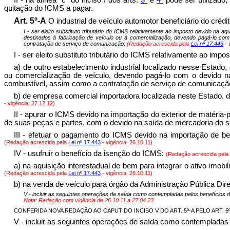
quitação do ICMS a pagar.
Art. 5º-A
O industrial de veículo automotor beneficiário do créd
I - ser eleito substituto tributário do ICMS relativamente ao imposto devido na a
destinados à fabricação de veículo ou à comercialização, devendo pagá-lo com
contratação de serviço de comunicação;
(Redação acrescida pela
Lei nº 17.443
- 
I - ser eleito substituto tributário do ICMS relativamente ao impo
a) de outro estabelecimento industrial localizado nesse Estado
ou comercialização de veículo, devendo pagá-lo com o devido na
combustível, assim como a contratação de serviço de comunicaçã
b) de empresa comercial importadora localizada neste Estado, 
- vigência: 27.12.12)
II - apurar o ICMS devido na importação do exterior de matéri
de suas peças e partes, com o devido na saída de mercadoria do s
III - efetuar o pagamento do ICMS devido na importação de bens
(Redação acrescida pela
Lei nº 17.443
- vigência: 26.10.11)
IV - usufruir o benefício da isenção do ICMS:
(Redação acrescida pela
a) na aquisição interestadual de bem para integrar o ativo imobil
(Redação acrescida pela
Lei nº 17.443
- vigência: 26.10.11)
b) na venda de veículo para órgão da Administração Pública Dir
V - incluir as seguintes operações de saída como contempladas pelos benefí
Nota: Redação com vigência de 26.10.11 a 27.04.23
CONFERIDA NOVA REDAÇÃO AO CAPUT DO INCISO V DO ART. 5º-A PELO ART. 6º
V - incluir as seguintes operações de saída como contempl