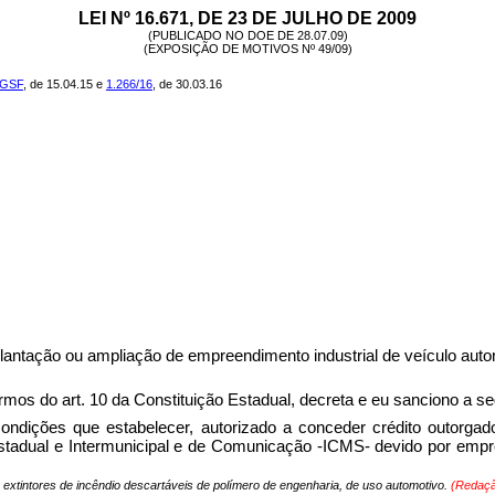
LEI Nº 16.671, DE 23 DE JULHO DE 2009
(PUBLICADO NO DOE DE 28.07.09)
(EXPOSIÇÃO DE MOTIVOS Nº 49/09)
-GSF
, de 15.04.15 e
1.266/16
, de 30.03.16
plantação ou ampliação de empreendimento industrial de veículo aut
 art. 10 da Constituição Estadual, decreta e eu sanciono a seg
condições que estabelecer, autorizado a conceder crédito outorga
stadual e Intermunicipal e de Comunicação -ICMS- devido por empre
 de extintores de incêndio descartáveis de polímero de engenharia, de uso automotivo.
(Redaçã