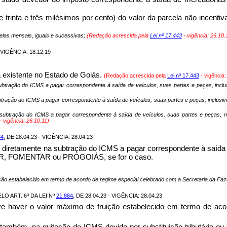
 e trinta e três milésimos por cento) do valor da parcela não incent
celas mensais, iguais e sucessivas;
(Redação acrescida pela
Lei nº 17.443
- vigência:
26.10.
 VIGÊNCIA: 18.12.19
á existente no Estado de Goiás.
(Redação acrescida pela
Lei nº 17.443
- vigência
 subtração do ICMS a pagar correspondente à saída de veículos, suas partes e peças, incl
 subtração do ICMS a pagar correspondente à saída de veículos, suas partes e peças, incl
subtração do ICMS a pagar correspondente à saída de veículos, suas partes e peças, mater
- vigência:
26.10.11)
84
, DE 28.04.23 - VIGÊNCIA: 28.04.23
 diretamente na subtração do ICMS a pagar correspondente à saída de
UZIR, FOMENTAR ou PROGOIÁS, se for o caso.
ição estabelecido em termo de acordo de regime especial celebrado com a Secretaria da Fa
O ART. 6º DA LEI Nº
21.884
, DE 28.04.23 - VIGÊNCIA: 28.04.23
ve haver o valor máximo de fruição estabelecido em termo de aco
 também, na quitação do ICMS devido por substituição tributária ou 