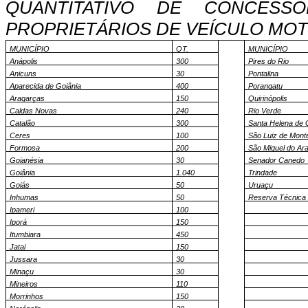
QUANTITATIVO DE CONCESS
PROPRIETÁRIOS DE VEÍCULO MOT
MUNICÍPIO
QT.
MUNICÍPIO
Anápolis
300
Pires do Rio
Anicuns
30
Pontalina
Aparecida de Goiânia
400
Porangatu
Aragarças
150
Quirinópolis
Caldas Novas
240
Rio Verde
Catalão
300
Santa Helena de 
Ceres
100
São Luiz de Mont
Formosa
200
São Miguel do Ar
Goianésia
30
Senador Canedo
Goiânia
1.040
Trindade
Goiás
50
Uruaçu
Inhumas
50
Reserva Técnica
Ipameri
100
Iporá
150
Itumbiara
450
Jatai
150
Jussara
30
Minaçu
30
Mineiros
110
Morrinhos
150