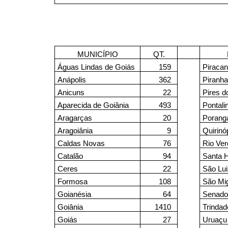
MUNICÍPIO
QT.
Águas Lindas de Goiás
159
Piracan
Anápolis
362
Piranh
Anicuns
22
Pires d
Aparecida de Goiânia
493
Pontali
Aragarças
20
Porang
Aragoiânia
9
Quirinó
Caldas Novas
76
Rio Ver
Catalão
94
Santa 
Ceres
22
São Lui
Formosa
108
São Mig
Goianésia
64
Senado
Goiânia
1410
Trindad
Goiás
27
Uruaçu