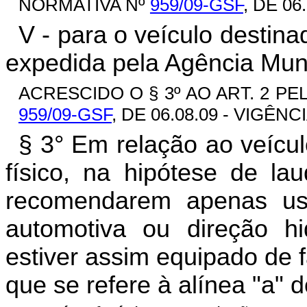
NORMATIVA Nº
959/09-GSF
, DE 06
V - para o veículo destina
expedida pela Agência Muni
ACRESCIDO O § 3º AO ART. 2 PE
959/09-GSF
, DE 06.08.09 - VIGÊNCI
§ 3° Em relação ao veícul
físico, na hipótese de la
recomendarem apenas u
automotiva ou direção hi
estiver assim equipado de f
que se refere à alínea "a" do