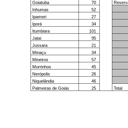
Goiatuba
70
Reserv
Inhumas
52
Ipameri
27
Iporá
34
Itumbiara
101
Jataí
95
Jussara
21
Minaçu
34
Mineiros
57
Morrinhos
45
Nerópolis
26
Niquelândia
46
Palmeiras de Goiás
25
Total