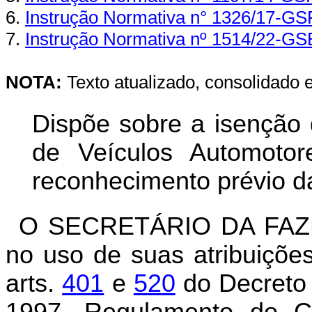
6.
Instrução Normativa n° 1326/17-GS
7.
Instrução Normativa nº 1514/22-GS
NOTA:
Texto atualizado, consolidado 
Dispõe sobre a isenção 
de Veículos Automoto
reconhecimento prévio da
O SECRETÁRIO DA FAZ
no uso de suas atribuições
arts.
4
0
1
e
5
2
0
do Decreto 