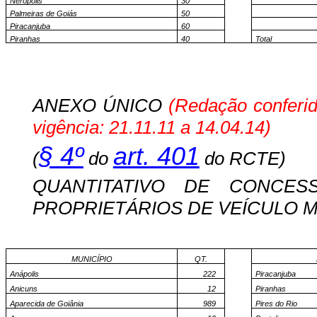
Nerópolis
30
Palmeiras de Goiás
50
Piracanjuba
60
Piranhas
40
Total
ANEXO ÚNICO
(Redação conferi
vigência: 21.11.11 a 14.04.14)
§ 4º
art. 401
(
do
do RCTE)
QUANTITATIVO DE CONCES
PROPRIETÁRIOS DE VEÍCULO M
MUNICÍPIO
QT.
Anápolis
222
Piracanjuba
Anicuns
12
Piranhas
Aparecida de Goiânia
989
Pires do Rio