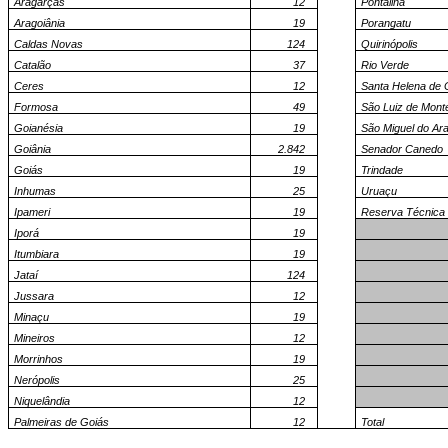
Aragarças
12
Pontalina
Aragoiânia
19
Porangatu
Caldas Novas
124
Quirinópolis
Catalão
37
Rio Verde
Ceres
12
Santa Helena de 
Formosa
49
São Luiz de Mont
Goianésia
19
São Miguel do Ar
Goiânia
2.842
Senador Canedo
Goiás
19
Trindade
Inhumas
25
Uruaçu
Ipameri
19
Reserva Técnica
Iporá
19
Itumbiara
19
Jataí
124
Jussara
12
Minaçu
19
Mineiros
12
Morrinhos
19
Nerópolis
25
Niquelândia
12
Palmeiras de Goiás
12
Total