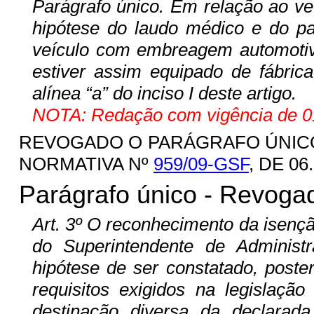
Parágrafo único. Em relação ao veí
hipótese do laudo médico e do p
veículo com embreagem automotiva 
estiver assim equipado de fábrica
alínea “a” do inciso I deste artigo.
NOTA: Redação com vigência de 01
REVOGADO O PARÁGRAFO ÚNICO D
NORMATIVA Nº
959/09-GSF
, DE 06
Parágrafo único - Revoga
Art. 3º
O reconhecimento da isenção
do Superintendente de Administr
hipótese de ser constatado, poste
requisitos exigidos na legislação
destinação diversa da declarada