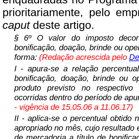
prioritariamente, pelo emp
caput
deste artigo.
§ 6º O valor do imposto decor
bonificação, doação, brinde ou op
forma:
(Redação acrescida pelo
De
I - apura-se a relação percentua
bonificação, doação, brinde ou 
produto previsto no respectivo p
ocorridas dentro do período de apu
- vigência de 15.05.06 a 11.06.17)
II - aplica-se o percentual obtido n
apropriado no mês, cujo resultado 
de mercadoria a título de bonific