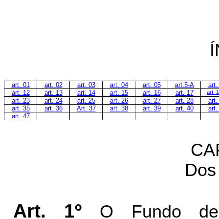
art. 01
ar
t
.
02
art. 03
art. 04
art. 05
art.5-A
art.
art. 1
2
art. 1
3
art. 14
art. 15
art. 16
art.
1
7
art. 
art. 23
art. 24
art. 25
art. 26
art. 27
art. 2
8
art.
art. 3
5
art. 36
Art. 37
art. 3
8
art. 3
9
art. 4
0
art.
art. 4
7
CA
Dos 
Art. 1º
O Fundo de 