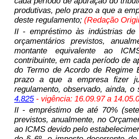
cada período de apuração do tributo
produtivas, pelo prazo a que a empr
deste regulamento;
(Redação Origin
II - empréstimo às indústrias de
orçamentários previstos, anua
montante equivalente ao ICMS 
contribuinte, em cada período de ap
do Termo de Acordo de Regime Esp
prazo a que a empresa fizer ju
regulamento, observado, ainda, o 
4.825
- vigência: 16.09.97 a 14.05.
II - empréstimo de até 70% (sete
previstos, anualmente, no Orçamen
ao ICMS devido pelo estabeleciment
do § 6º, o imposto decorrente de 